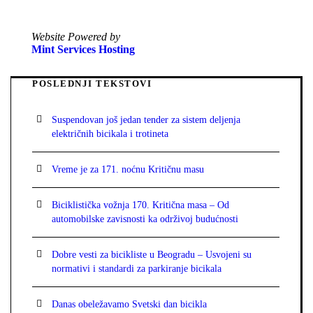
Website Powered by
Mint Services Hosting
POSLEDNJI TEKSTOVI
Suspendovan još jedan tender za sistem deljenja
električnih bicikala i trotineta
Vreme je za 171. noćnu Kritičnu masu
Biciklistička vožnja 170. Kritična masa – Od
automobilske zavisnosti ka održivoj budućnosti
Dobre vesti za bicikliste u Beogradu – Usvojeni su
normativi i standardi za parkiranje bicikala
Danas obeležavamo Svetski dan bicikla