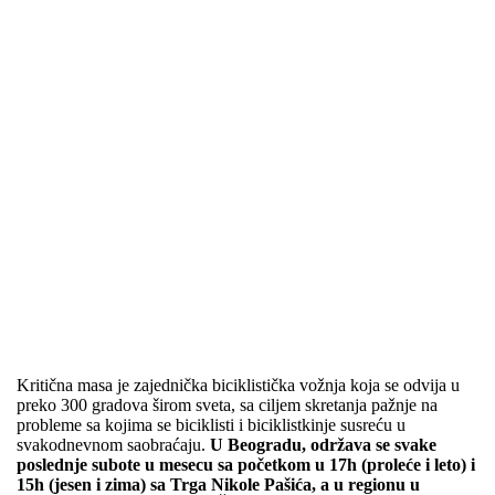
ITI
ČN
A
MA
SA
Kritična masa je zajednička biciklistička vožnja koja se odvija u
preko 300 gradova širom sveta, sa ciljem skretanja pažnje na
probleme sa kojima se biciklisti i biciklistkinje susreću u
svakodnevnom saobraćaju.
U Beogradu, održava se svake
poslednje subote u mesecu sa početkom u 17h (proleće i leto) i
15h (jesen i zima) sa Trga Nikole Pašića, a u regionu u