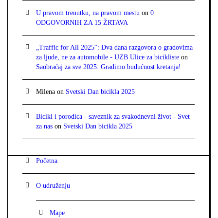
U pravom trenutku, na pravom mestu
on
0
ODGOVORNIH ZA 15 ŽRTAVA
„Traffic for All 2025“: Dva dana razgovora o gradovima
za ljude, ne za automobile - UZB Ulice za bicikliste
on
Saobraćaj za sve 2025: Gradimo budućnost kretanja!
Milena
on
Svetski Dan bicikla 2025
Bicikl i porodica - saveznik za svakodnevni život - Svet
za nas
on
Svetski Dan bicikla 2025
Početna
O udruženju
Mape