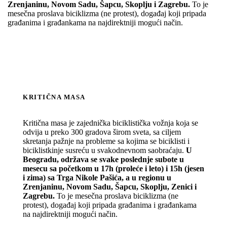
Zrenjaninu, Novom Sadu, Šapcu, Skoplju i Zagrebu.
To je
mesečna proslava biciklizma (ne protest), događaj koji pripada
građanima i građankama na najdirektniji mogući način.
KRITIČNA MASA
Kritična masa je zajednička biciklistička vožnja koja se
odvija u preko 300 gradova širom sveta, sa ciljem
skretanja pažnje na probleme sa kojima se biciklisti i
biciklistkinje susreću u svakodnevnom saobraćaju.
U
Beogradu, održava se svake poslednje subote u
mesecu sa početkom u 17h (proleće i leto) i 15h (jesen
i zima) sa Trga Nikole Pašića, a u regionu u
Zrenjaninu, Novom Sadu, Šapcu, Skoplju, Zenici i
Zagrebu.
To je mesečna proslava biciklizma (ne
protest), događaj koji pripada građanima i građankama
na najdirektniji mogući način.