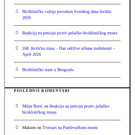
Biciklistička vožnja povodom Svetskog dana bicikla
2026
Reakcija na peticiju protiv pešačko-biciklističkog mosta
168. Kritična masa – Dan održive urbane mobilnosti –
April 2026
Biciklističke staze u Beogradu
POSLEDNJI KOMENTARI
Milan Borić
on
Reakcija na peticiju protiv pešačko-
biciklističkog mosta
Maksim
on
Trotoari na Pančevačkom mostu