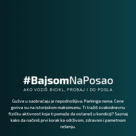
#Bajsom
NaPosao
AKO VOZIŠ BICIKL, PROBAJ I DO POSLA
Gužva u saobraćaju je nepodnošljiva. Parkinga nema. Cene
goriva su na istorijskom maksimumu. Ti tražiš svakodnevnu
fizičku aktivnost koja ti pomaže da ostaneš u kondiciji? Saznaj
kako da načiniš prvi korak ka održivom, zdravom i pametnom
rešenju.