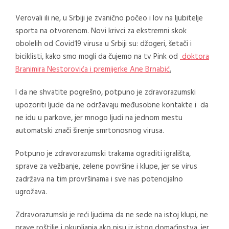
Verovali ili ne, u Srbiji je zvanično počeo i lov na ljubitelje
sporta na otvorenom. Novi krivci za ekstremni skok
obolelih od Covid19 virusa u Srbiji su: džogeri, šetači i
biciklisti, kako smo mogli da čujemo na tv Pink od
doktora
Branimira Nestorovića i premijerke Ane Brnabić
.
I da ne shvatite pogrešno, potpuno je zdravorazumski
upozoriti ljude da ne održavaju međusobne kontakte i da
ne idu u parkove, jer mnogo ljudi na jednom mestu
automatski znači širenje smrtonosnog virusa.
Potpuno je zdravorazumski trakama ograditi igrališta,
sprave za vežbanje, zelene površine i klupe, jer se virus
zadržava na tim provršinama i sve nas potencijalno
ugrožava.
Zdravorazumski je reći ljudima da ne sede na istoj klupi, ne
prave roštilje i okupljanja ako nisu iz istog domaćinstva, jer