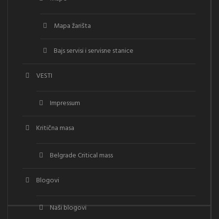
Mapa žarišta
Bajs servisi i servisne stanice
VESTI
Impressum
Kritična masa
Belgrade Critical mass
Blogovi
Naši blogovi