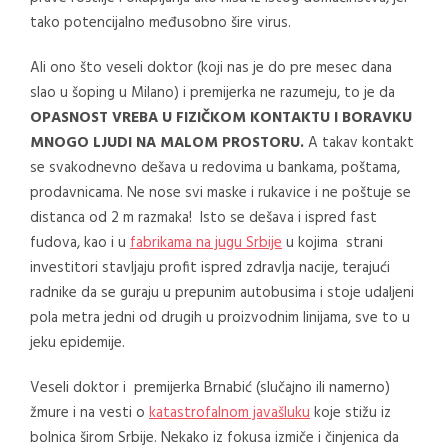
tako potencijalno međusobno šire virus.
Ali ono što veseli doktor (koji nas je do pre mesec dana
slao u šoping u Milano) i premijerka ne razumeju, to je da
OPASNOST VREBA U
FIZIČKOM KONTAKTU I BORAVKU
MNOGO LJUDI NA MALOM PROSTORU.
A takav kontakt
se svakodnevno dešava u redovima u bankama, poštama,
prodavnicama. Ne nose svi maske i rukavice i ne poštuje se
distanca od 2 m razmaka! Isto se dešava i ispred fast
fudova, kao i u
fabrikama na jugu Srbije
u kojima strani
investitori stavljaju profit ispred zdravlja nacije, terajući
radnike da se guraju u prepunim autobusima i stoje udaljeni
pola metra jedni od drugih u proizvodnim linijama, sve to u
jeku epidemije.
Veseli doktor i premijerka Brnabić (slučajno ili namerno)
žmure i na vesti o
katastrofalnom javašluku
koje stižu iz
bolnica širom Srbije. Nekako iz fokusa izmiče i činjenica da