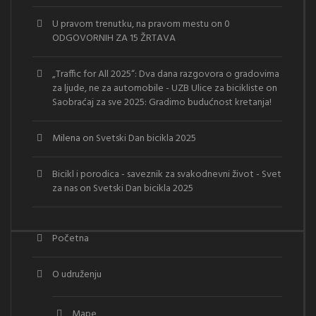
U pravom trenutku, na pravom mestu
on
0
ODGOVORNIH ZA 15 ŽRTAVA
„Traffic for All 2025“: Dva dana razgovora o gradovima
za ljude, ne za automobile - UZB Ulice za bicikliste
on
Saobraćaj za sve 2025: Gradimo budućnost kretanja!
Milena
on
Svetski Dan bicikla 2025
Bicikl i porodica - saveznik za svakodnevni život - Svet
za nas
on
Svetski Dan bicikla 2025
Početna
O udruženju
Mape