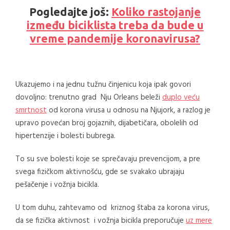
Pogledajte još:
Koliko rastojanje
između biciklista treba da bude u
vreme pandemije koronavirusa?
Ukazujemo i na jednu tužnu činjenicu koja ipak govori
dovoljno: trenutno grad Nju Orleans beleži
duplo veću
smrtnost
od korona virusa u odnosu na Njujork, a razlog je
upravo povećan broj gojaznih, dijabetičara, obolelih od
hipertenzije i bolesti bubrega.
To su sve bolesti koje se sprečavaju prevencijom, a pre
svega fizičkom aktivnošću, gde se svakako ubrajaju
pešačenje i vožnja bicikla.
U tom duhu, zahtevamo od kriznog štaba za korona virus,
da se fizička aktivnost i vožnja bicikla preporučuje
uz mere