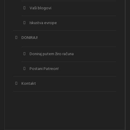
Vaši blogovi
Iskustva evrope
DONIRAJ!
Doniraj putem žiro računa
Postani Patreon!
Kontakt