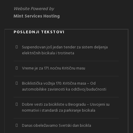
Website Powered by
Mint Services Hosting
POSLEDNJI TEKSTOVI
Suspendovan još jedan tender za sistem deljenja
električnih bicikala i trotineta
Vreme je za 171. noćnu Kritičnu masu
Biciklistička vožnja 170. Kritična masa – Od
automobilske zavisnosti ka održivoj budućnosti
Dobre vesti za bicikliste u Beogradu – Usvojeni su
normativi i standardi za parkiranje bicikala
Danas obeležavamo Svetski dan bicikla