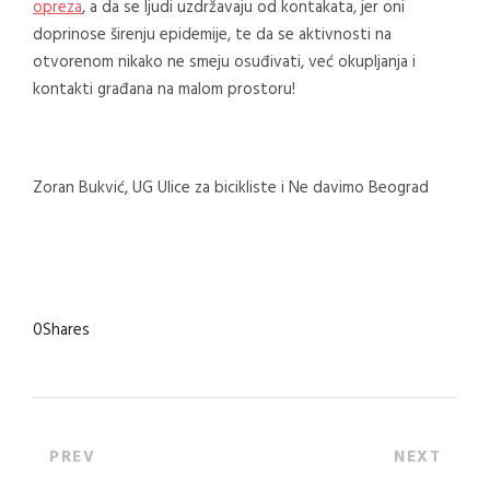
opreza
, a da se ljudi uzdržavaju od kontakata, jer oni
doprinose širenju epidemije, te da se aktivnosti na
otvorenom nikako ne smeju osuđivati, već okupljanja i
kontakti građana na malom prostoru!
Zoran Bukvić, UG Ulice za bicikliste i Ne davimo Beograd
0
Shares
PREV
NEXT