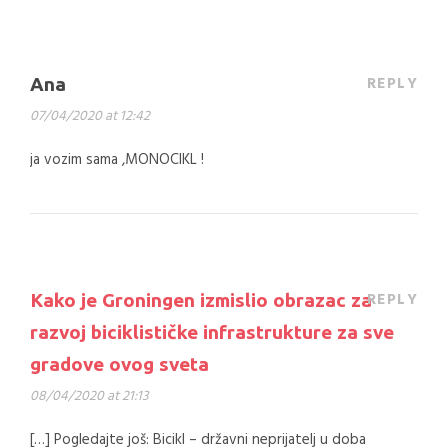
REPLY
Ana
07/04/2020 at 12:42
ja vozim sama ,MONOCIKL !
REPLY
Kako je Groningen izmislio obrazac za
razvoj biciklističke infrastrukture za sve
gradove ovog sveta
08/04/2020 at 21:13
[…] Pogledajte još: Bicikl – državni neprijatelj u doba