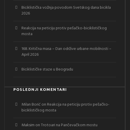
Biciklistička vožnja povodom Svetskog dana bicikla
2026
Reakcija na peticiju protiv pešačko-biciklističkog
mosta
168. Kritična masa – Dan održive urbane mobilnosti –
April 2026
Biciklističke staze u Beogradu
POSLEDNJI KOMENTARI
Milan Borić
on
Reakcija na peticiju protiv pešačko-
biciklističkog mosta
Maksim
on
Trotoari na Pančevačkom mostu