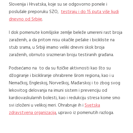
Slovenija i Hrvatska, koje su se odgovorno ponele i
poslušale preporuku SZO,
testiraju i do 15 puta više ljudi
dnevno od Srbije
.
I dok pomenute komšijske zemlje beleže umereni rast broja
zaraženih, a da pritom nisu okačile pešake i bicikliste na
stub srama, u Srbiji imamo veliki dnevni skok broja
zaraženih, obrnuto srazmeran broju testiranih građana.
Podsećamo na to da su fizičke aktivnosti kao što su
džogiranje i bicikliranje ohrabrene širom regiona, kao i u
Nemačkoj, Engleskoj, Norveškoj, Mađarskoj i to zbog svog
lekovitog delovanja na imuni sistem i prevenciju od
kardiovaskularnih bolesti, kao i redukciju stresa kome smo
svi izloženi u velikoj meri. Ohrabruje ih i
Svetska
zdravstvena organizacija
, upravo iz pomenutih razloga.