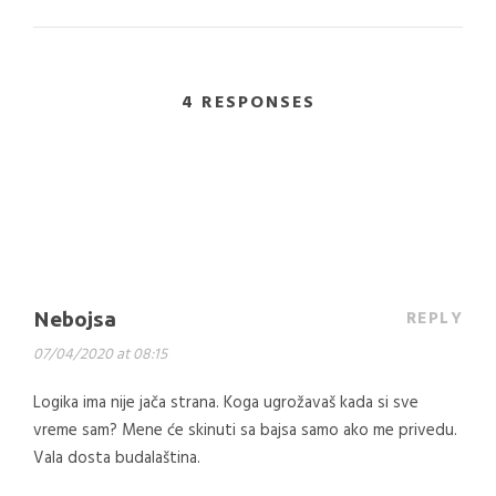
4 RESPONSES
REPLY
Nebojsa
07/04/2020 at 08:15
Logika ima nije jača strana. Koga ugrožavaš kada si sve
vreme sam? Mene će skinuti sa bajsa samo ako me privedu.
Vala dosta budalaština.