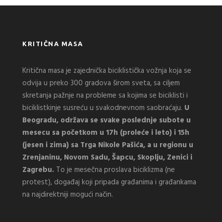
KRITIČNA MASA
Kritična masa je zajednička biciklistička vožnja koja se
odvija u preko 300 gradova širom sveta, sa ciljem
skretanja pažnje na probleme sa kojima se biciklisti i
biciklistkinje susreću u svakodnevnom saobraćaju.
U
Beogradu, održava se svake poslednje subote u
mesecu sa početkom u 17h (proleće i leto) i 15h
(jesen i zima) sa Trga Nikole Pašića, a u regionu u
Zrenjaninu, Novom Sadu, Šapcu, Skoplju, Zenici i
Zagrebu.
To je mesečna proslava biciklizma (ne
protest), događaj koji pripada građanima i građankama
na najdirektniji mogući način.