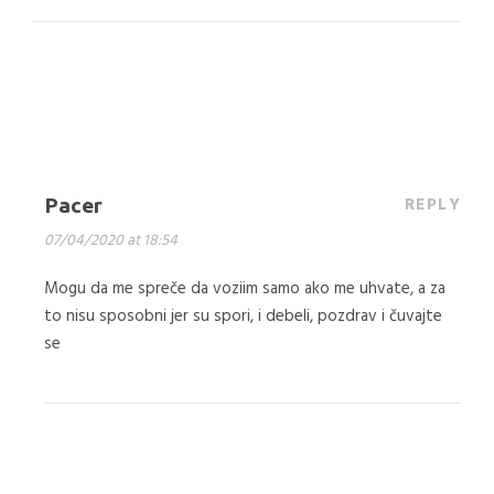
REPLY
Pacer
07/04/2020 at 18:54
Mogu da me spreče da voziim samo ako me uhvate, a za
to nisu sposobni jer su spori, i debeli, pozdrav i čuvajte
se