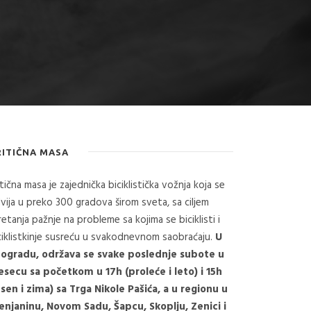
RITIČNA MASA
itična masa je zajednička biciklistička vožnja koja se
vija u preko 300 gradova širom sveta, sa ciljem
retanja pažnje na probleme sa kojima se biciklisti i
ciklistkinje susreću u svakodnevnom saobraćaju.
U
ogradu, održava se svake poslednje subote u
secu sa početkom u 17h (proleće i leto) i 15h
esen i zima) sa Trga Nikole Pašića, a u regionu u
enjaninu, Novom Sadu, Šapcu, Skoplju, Zenici i