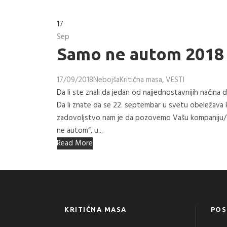
17
Sep
Samo ne autom 2018
17/09/2018
Nebojša
Kritična masa
,
VESTI
Da li ste znali da jedan od najjednostavnijih načina
Da li znate da se 22. septembar u svetu obeležav
zadovoljstvo nam je da pozovemo Vašu kompaniju/org
ne autom“, u...
Read More
KRITIČNA MASA
POS