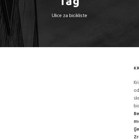
Tag
Ulice za bicikliste
K
Kr
od
sk
bi
Be
me
(j
Zr