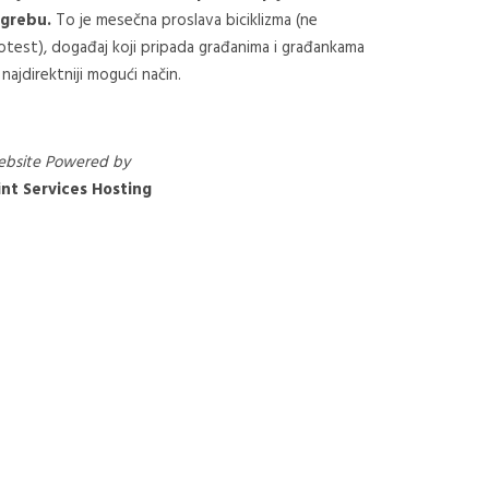
grebu.
To je mesečna proslava biciklizma (ne
otest), događaj koji pripada građanima i građankama
 najdirektniji mogući način.
bsite Powered by
nt Services Hosting