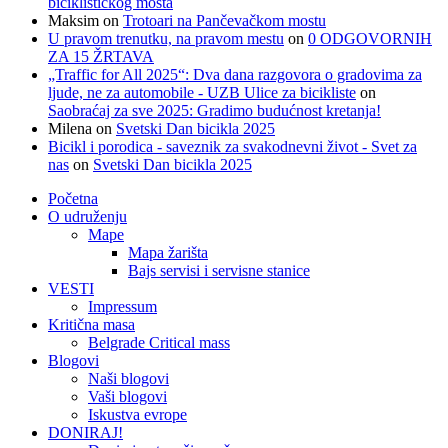
biciklističkog mosta
Maksim
on
Trotoari na Pančevačkom mostu
U pravom trenutku, na pravom mestu
on
0 ODGOVORNIH
ZA 15 ŽRTAVA
„Traffic for All 2025“: Dva dana razgovora o gradovima za
ljude, ne za automobile - UZB Ulice za bicikliste
on
Saobraćaj za sve 2025: Gradimo budućnost kretanja!
Milena
on
Svetski Dan bicikla 2025
Bicikl i porodica - saveznik za svakodnevni život - Svet za
nas
on
Svetski Dan bicikla 2025
Početna
O udruženju
Mape
Mapa žarišta
Bajs servisi i servisne stanice
VESTI
Impressum
Kritična masa
Belgrade Critical mass
Blogovi
Naši blogovi
Vaši blogovi
Iskustva evrope
DONIRAJ!