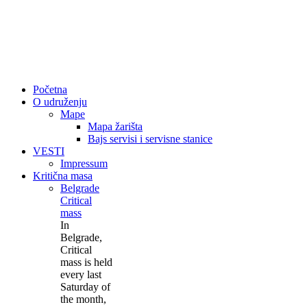
Početna
O udruženju
Mape
Mapa žarišta
Bajs servisi i servisne stanice
VESTI
Impressum
Kritična masa
Belgrade
Critical
mass
In
Belgrade,
Critical
mass is held
every last
Saturday of
the month,