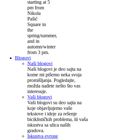
starting at 5
pm from
Nikola
Pašić
Square in
the
spring/summer,
and in
automn/winter
from 3 pm.
Blogovi
Naši blogovi
Naši blogovi je deo sajta na
kome mi pišemo neka svoja
promišljanja. Pogledajte,
možda nađete nešto što vas
interesuje.
Vaši blogovi
Vaši blogovi su deo sajta na
koje objavljujemo vaše
tekstove i ideje za rešenje
biciklističkih problema, ili vaša
iskustva sa ulica naših
gradova.
Iskustva evrope