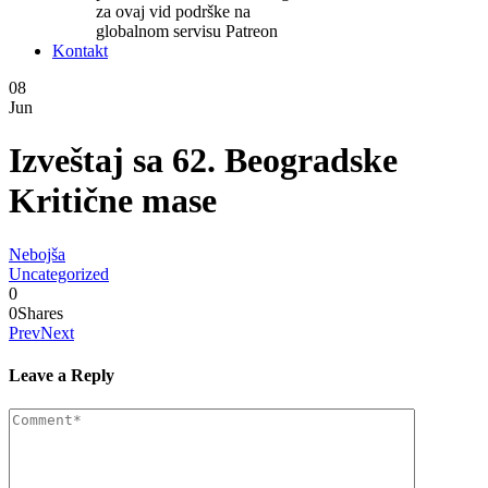
za ovaj vid podrške na
globalnom servisu Patreon
Kontakt
08
Jun
Izveštaj sa 62. Beogradske
Kritične mase
Nebojša
Uncategorized
0
0
Shares
Prev
Next
Leave a Reply