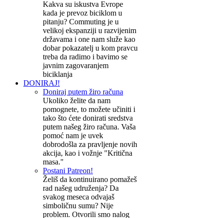
Kakva su iskustva Evrope
kada je prevoz biciklom u
pitanju? Commuting je u
velikoj ekspanziji u razvijenim
državama i one nam služe kao
dobar pokazatelj u kom pravcu
treba da radimo i bavimo se
javnim zagovaranjem
biciklanja
DONIRAJ!
Doniraj putem žiro računa
Ukoliko želite da nam
pomognete, to možete učiniti i
tako što ćete donirati sredstva
putem našeg žiro računa. Vaša
pomoć nam je uvek
dobrodošla za pravljenje novih
akcija, kao i vožnje "Kritična
masa."
Postani Patreon!
Želiš da kontinuirano pomažeš
rad našeg udruženja? Da
svakog meseca odvajaš
simboličnu sumu? Nije
problem. Otvorili smo nalog