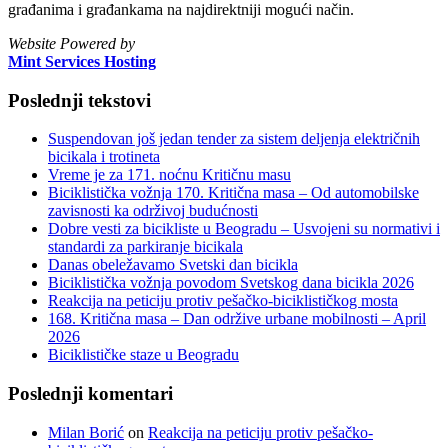
građanima i građankama na najdirektniji mogući način.
Website Powered by
Mint Services Hosting
Poslednji tekstovi
Suspendovan još jedan tender za sistem deljenja električnih
bicikala i trotineta
Vreme je za 171. noćnu Kritičnu masu
Biciklistička vožnja 170. Kritična masa – Od automobilske
zavisnosti ka održivoj budućnosti
Dobre vesti za bicikliste u Beogradu – Usvojeni su normativi i
standardi za parkiranje bicikala
Danas obeležavamo Svetski dan bicikla
Biciklistička vožnja povodom Svetskog dana bicikla 2026
Reakcija na peticiju protiv pešačko-biciklističkog mosta
168. Kritična masa – Dan održive urbane mobilnosti – April
2026
Biciklističke staze u Beogradu
Poslednji komentari
Milan Borić
on
Reakcija na peticiju protiv pešačko-