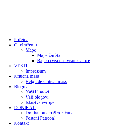
Početna
O udruženju
Mape
Mapa žarišta
Bajs servisi i servisne stanice
VESTI
Impressum
Kritična masa
Belgrade Critical mass
Blogovi
Naši blogovi
Vaši blogovi
Iskustva evrope
DONIRAJ!
Doniraj putem žiro računa
Postani Patreon!
Kontakt