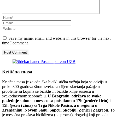
Save my name, email, and website in this browser for the next
time I comment.
Kritična masa
Kritična masa je zajednička biciklistička vožnja koja se odvija u
preko 300 gradova širom sveta, sa ciljem skretanja pažnje na
probleme sa kojima se biciklisti i biciklistkinje susreću u
svakodnevnom saobraćaju.
U Beogradu, održava se svake
poslednje subote u mesecu sa početkom u 17h (proleće i leto) i
15h (jesen i zima) sa Trga Nikole Pašića, a u regionu u
Zrenjaninu, Novom Sadu, Šapcu, Skoplju, Zenici i Zagrebu.
To
je mesečna proslava biciklizma (ne protest), događaj koji pripada