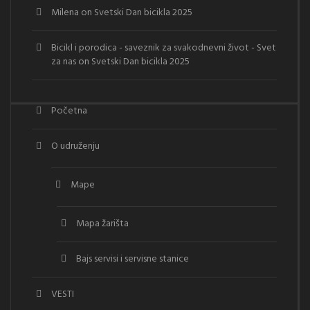
Milena
on
Svetski Dan bicikla 2025
Bicikl i porodica - saveznik za svakodnevni život - Svet
za nas
on
Svetski Dan bicikla 2025
Početna
O udruženju
Mape
Mapa žarišta
Bajs servisi i servisne stanice
VESTI