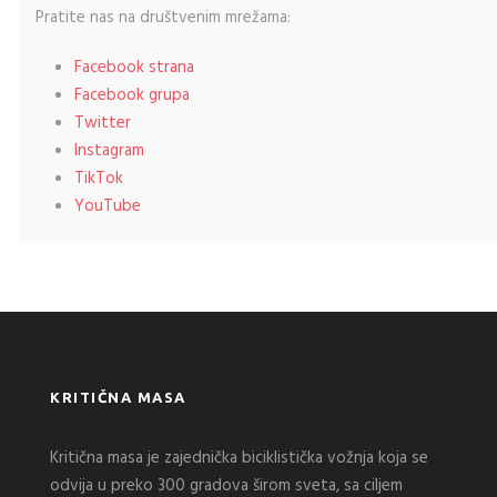
Pratite nas na društvenim mrežama:
Facebook strana
Facebook grupa
Twitter
Instagram
TikTok
YouTube
KRITIČNA MASA
Kritična masa je zajednička biciklistička vožnja koja se
odvija u preko 300 gradova širom sveta, sa ciljem