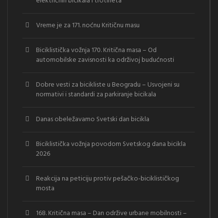
električnih bicikala i trotineta
Vreme je za 171. noćnu Kritičnu masu
Biciklistička vožnja 170. Kritična masa – Od
automobilske zavisnosti ka održivoj budućnosti
Dobre vesti za bicikliste u Beogradu – Usvojeni su
normativi i standardi za parkiranje bicikala
Danas obeležavamo Svetski dan bicikla
Biciklistička vožnja povodom Svetskog dana bicikla
2026
Reakcija na peticiju protiv pešačko-biciklističkog
mosta
168. Kritična masa – Dan održive urbane mobilnosti –