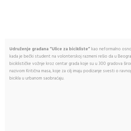
Udruženje građana “Ulice za bicikliste”
kao neformalno osnov
kada je bečki student na volonterskoj razmeni rešio da u Beo
biciklističke vožnje kroz centar grada koje su u 300 gradova š
nazivom Kritična masa, koje za cilj imaju podizanje svesti o ra
bicikla u urbanom saobraćaju.