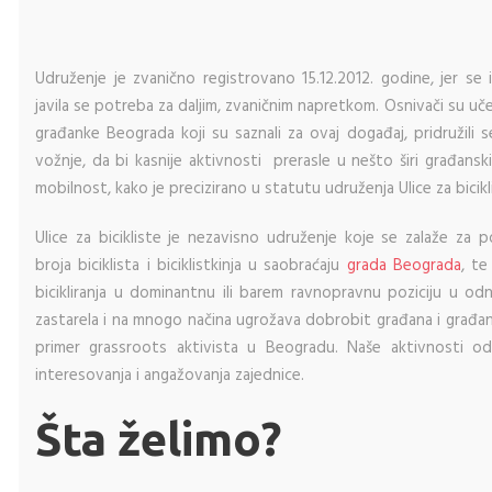
Udruženje je zvanično registrovano 15.12.2012. godine, jer se
javila se potreba za daljim, zvaničnim napretkom. Osnivači su uč
građanke Beograda koji su saznali za ovaj događaj, pridružili se 
vožnje, da bi kasnije aktivnosti prerasle u nešto širi građansk
mobilnost, kako je precizirano u statutu udruženja Ulice za bicikl
Ulice za bicikliste je nezavisno udruženje koje se zalaže za p
broja biciklista i biciklistkinja u saobraćaju
grada Beograda
, te
bicikliranja u dominantnu ili barem ravnopravnu poziciju u od
zastarela i na mnogo načina ugrožava dobrobit građana i građa
primer grassroots aktivista u Beogradu. Naše aktivnosti od
interesovanja i angažovanja zajednice.
Šta želimo?