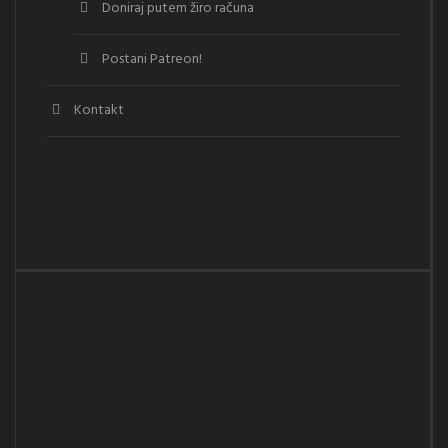
Doniraj putem žiro računa
Postani Patreon!
Kontakt