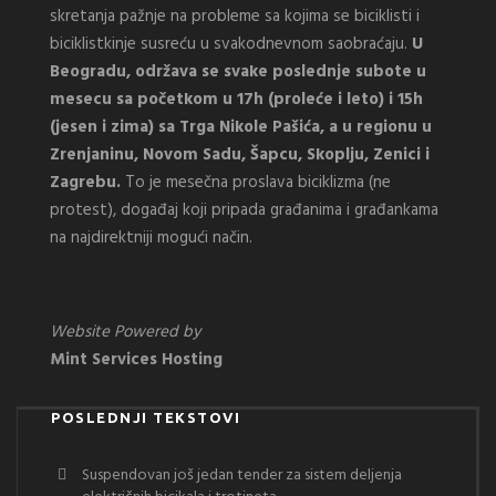
skretanja pažnje na probleme sa kojima se biciklisti i
biciklistkinje susreću u svakodnevnom saobraćaju.
U
Beogradu, održava se svake poslednje subote u
mesecu sa početkom u 17h (proleće i leto) i 15h
(jesen i zima) sa Trga Nikole Pašića, a u regionu u
Zrenjaninu, Novom Sadu, Šapcu, Skoplju, Zenici i
Zagrebu.
To je mesečna proslava biciklizma (ne
protest), događaj koji pripada građanima i građankama
na najdirektniji mogući način.
Website Powered by
Mint Services Hosting
POSLEDNJI TEKSTOVI
Suspendovan još jedan tender za sistem deljenja