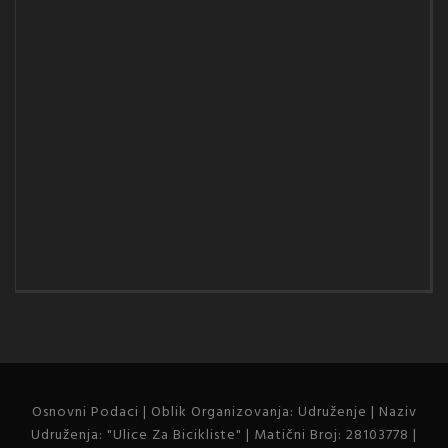
Osnovni Podaci | Oblik Organizovanja: Udruženje | Naziv
Udruženja: "Ulice Za Bicikliste" | Matični Broj: 28103778 |