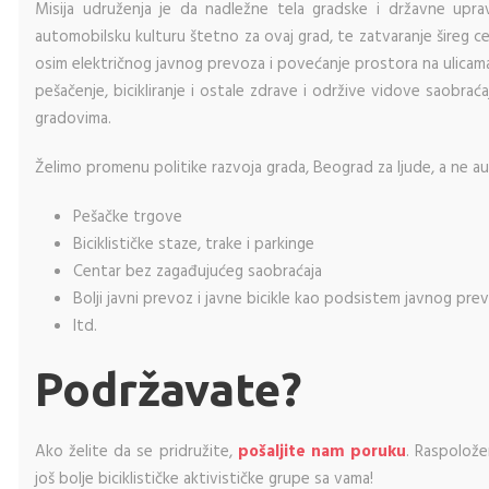
Misija udruženja je da nadležne tela gradske i državne upra
automobilsku kulturu štetno za ovaj grad, te zatvaranje šireg c
osim električnog javnog prevoza i povećanje prostora na ulicama 
pešačenje, bicikliranje i ostale zdrave i održive vidove saobrać
gradovima.
Želimo promenu politike razvoja grada, Beograd za ljude, a ne a
Pešačke trgove
Biciklističke staze, trake i parkinge
Centar bez zagađujućeg saobraćaja
Bolji javni prevoz i javne bicikle kao podsistem javnog pre
Itd.
Podržavate?
Ako želite da se pridružite,
pošaljite nam poruku
. Raspolože
još bolje biciklističke aktivističke grupe sa vama!