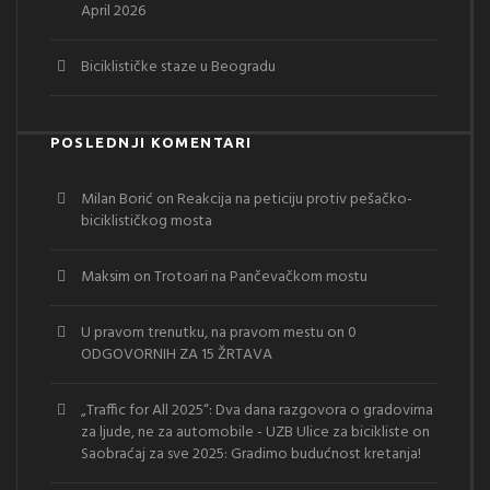
April 2026
Biciklističke staze u Beogradu
POSLEDNJI KOMENTARI
Milan Borić
on
Reakcija na peticiju protiv pešačko-
biciklističkog mosta
Maksim
on
Trotoari na Pančevačkom mostu
U pravom trenutku, na pravom mestu
on
0
ODGOVORNIH ZA 15 ŽRTAVA
„Traffic for All 2025“: Dva dana razgovora o gradovima
za ljude, ne za automobile - UZB Ulice za bicikliste
on
Saobraćaj za sve 2025: Gradimo budućnost kretanja!