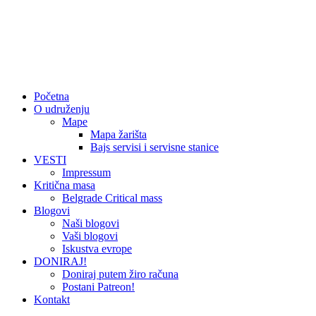
Početna
O udruženju
Mape
Mapa žarišta
Bajs servisi i servisne stanice
VESTI
Impressum
Kritična masa
Belgrade Critical mass
Blogovi
Naši blogovi
Vaši blogovi
Iskustva evrope
DONIRAJ!
Doniraj putem žiro računa
Postani Patreon!
Kontakt