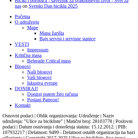
Bicikl i porodica - saveznik za svakodnevni život - Svet za
nas
on
Svetski Dan bicikla 2025
Početna
O udruženju
Mape
Mapa žarišta
Bajs servisi i servisne stanice
VESTI
Impressum
Kritična masa
Belgrade Critical mass
Blogovi
Naši blogovi
Vaši blogovi
Iskustva evrope
DONIRAJ!
Doniraj putem žiro računa
Postani Patreon!
Kontakt
Osnovni podaci | Oblik organizovanja: Udruženje | Naziv
udruženja: "Ulice za bicikliste" | Matični broj: 28103778 | Poslovni
podaci | Datum osnivanja i donošenja statuta: 15.12.2012. | PIB:
107932217 | Delatnost: 9499 - Delatnost ostalih organizacija na bazi
učlanjenja | Copyright 2017-2025 Ulice za bicikliste, Sva prava