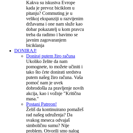
Kakva su iskustva Evrope
kada je prevoz biciklom u
pitanju? Commuting je u
velikoj ekspanziji u razvijenim
državama i one nam služe kao
dobar pokazatelj u kom pravcu
treba da radimo i bavimo se
javnim zagovaranjem
biciklanja
DONIRAJ!
Doniraj putem žiro računa
Ukoliko želite da nam
pomognete, to možete učiniti i
tako što ćete donirati sredstva
putem našeg žiro računa. Vaša
pomoć nam je uvek
dobrodošla za pravljenje novih
akcija, kao i vožnje "Kritična
masa."
Postani Patreon!
Želiš da kontinuirano pomažeš
rad našeg udruženja? Da
svakog meseca odvajaš
simboličnu sumu? Nije
problem. Otvorili smo nalog