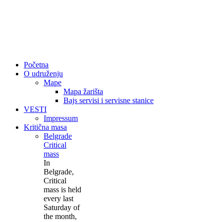
Početna
O udruženju
Mape
Mapa žarišta
Bajs servisi i servisne stanice
VESTI
Impressum
Kritična masa
Belgrade
Critical
mass
In
Belgrade,
Critical
mass is held
every last
Saturday of
the month,