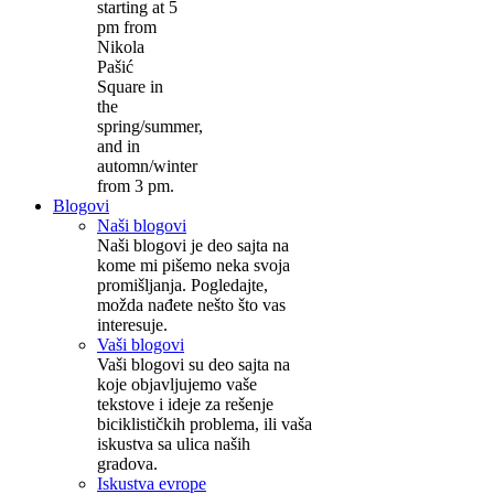
starting at 5
pm from
Nikola
Pašić
Square in
the
spring/summer,
and in
automn/winter
from 3 pm.
Blogovi
Naši blogovi
Naši blogovi je deo sajta na
kome mi pišemo neka svoja
promišljanja. Pogledajte,
možda nađete nešto što vas
interesuje.
Vaši blogovi
Vaši blogovi su deo sajta na
koje objavljujemo vaše
tekstove i ideje za rešenje
biciklističkih problema, ili vaša
iskustva sa ulica naših
gradova.
Iskustva evrope