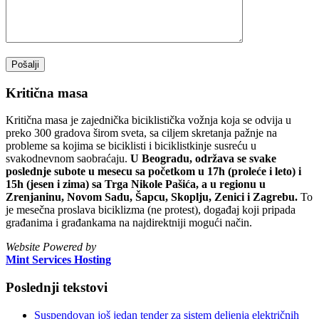
Kritična masa
Kritična masa je zajednička biciklistička vožnja koja se odvija u
preko 300 gradova širom sveta, sa ciljem skretanja pažnje na
probleme sa kojima se biciklisti i biciklistkinje susreću u
svakodnevnom saobraćaju.
U Beogradu, održava se svake
poslednje subote u mesecu sa početkom u 17h (proleće i leto) i
15h (jesen i zima) sa Trga Nikole Pašića, a u regionu u
Zrenjaninu, Novom Sadu, Šapcu, Skoplju, Zenici i Zagrebu.
To
je mesečna proslava biciklizma (ne protest), događaj koji pripada
građanima i građankama na najdirektniji mogući način.
Website Powered by
Mint Services Hosting
Poslednji tekstovi
Suspendovan još jedan tender za sistem deljenja električnih