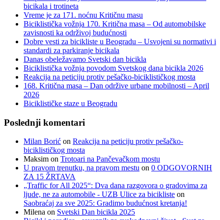
bicikala i trotineta
Vreme je za 171. noćnu Kritičnu masu
Biciklistička vožnja 170. Kritična masa – Od automobilske
zavisnosti ka održivoj budućnosti
Dobre vesti za bicikliste u Beogradu – Usvojeni su normativi i
standardi za parkiranje bicikala
Danas obeležavamo Svetski dan bicikla
Biciklistička vožnja povodom Svetskog dana bicikla 2026
Reakcija na peticiju protiv pešačko-biciklističkog mosta
168. Kritična masa – Dan održive urbane mobilnosti – April
2026
Biciklističke staze u Beogradu
Poslednji komentari
Milan Borić
on
Reakcija na peticiju protiv pešačko-
biciklističkog mosta
Maksim
on
Trotoari na Pančevačkom mostu
U pravom trenutku, na pravom mestu
on
0 ODGOVORNIH
ZA 15 ŽRTAVA
„Traffic for All 2025“: Dva dana razgovora o gradovima za
ljude, ne za automobile - UZB Ulice za bicikliste
on
Saobraćaj za sve 2025: Gradimo budućnost kretanja!
Milena
on
Svetski Dan bicikla 2025