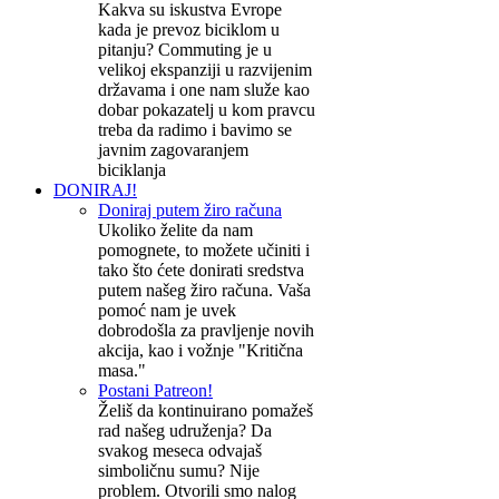
Kakva su iskustva Evrope
kada je prevoz biciklom u
pitanju? Commuting je u
velikoj ekspanziji u razvijenim
državama i one nam služe kao
dobar pokazatelj u kom pravcu
treba da radimo i bavimo se
javnim zagovaranjem
biciklanja
DONIRAJ!
Doniraj putem žiro računa
Ukoliko želite da nam
pomognete, to možete učiniti i
tako što ćete donirati sredstva
putem našeg žiro računa. Vaša
pomoć nam je uvek
dobrodošla za pravljenje novih
akcija, kao i vožnje "Kritična
masa."
Postani Patreon!
Želiš da kontinuirano pomažeš
rad našeg udruženja? Da
svakog meseca odvajaš
simboličnu sumu? Nije
problem. Otvorili smo nalog