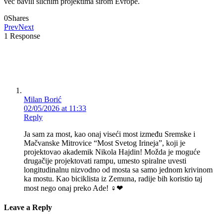
već bavili sličnim projektima širom Evrope.
0
Shares
Prev
Next
1 Response
Milan Borić
02/05/2026 at 11:33
Reply
Ja sam za most, kao onaj viseći most između Sremske i
Mačvanske Mitrovice “Most Svetog Irineja”, koji je
projektovao akademik Nikola Hajdin! Možda je moguće
drugačije projektovati rampu, umesto spiralne uvesti
longitudinalnu nizvodno od mosta sa samo jednom krivinom
ka mostu. Kao biciklista iz Zemuna, radije bih koristio taj
most nego onaj preko Ade! ‍♀❤
Leave a Reply