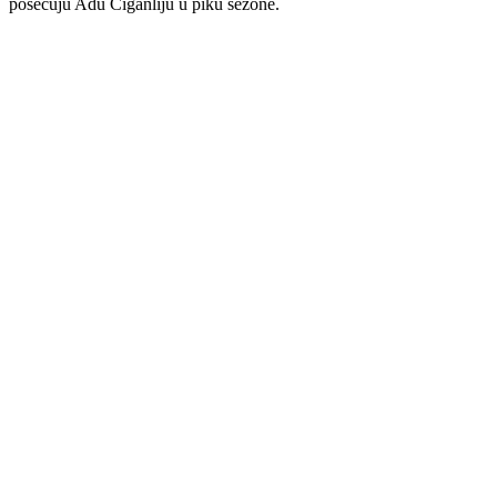
posećuju Adu Ciganliju u piku sezone.