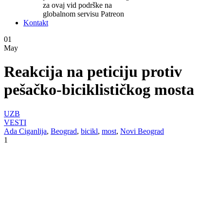
za ovaj vid podrške na
globalnom servisu Patreon
Kontakt
01
May
Reakcija na peticiju protiv
pešačko-biciklističkog mosta
UZB
VESTI
Ada Ciganlija
,
Beograd
,
bicikl
,
most
,
Novi Beograd
1