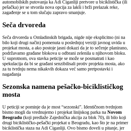
automobilskih putovanja ka Adi Ciganliji pretvore u biciklistička (ili
pešačka) jer se stvorila nova opcija za lakši i brži prelazak reke,
zagađenje se u tom slučaju zapravo smanjuje.
Seča drvoreda
Seča drvoreda u Omladinskih brigada, nigde nije eksplicitno (ni na
bilo koji drugi način) pomenuta u poslednjoj verziji javnog uvida u
projekat mosta, a ako postoje jasni dokazi da je to sečenje planirano,
podržavamo građane blokova u odbrani zelenila u njihovom bloku.
U suprotnom, ova stavka peticije se može se posmatrati i kao
spekulacija da bi se građani senzibilisali protiv projekta mosta, ako
za tu tvrdnju nema nikakvih dokaza već samo pretpostavki i
nagađanja
Sezonska namena pešačko-biciklističkog
mosta
U peticiji se pominje da je most “sezonski”. Identičnom tvrdnjom
bismo mogli da vrednujemo i projekat linijskog parka na
Novom
Beogradu
(koji predlaže Zajednička akcija za blok 70), ili bilo koji
drugi biciklističko-pešački projekat u Beogradu, kao što je na primer
biciklistička staza na Adi Ciganliji. Ovo bismo doveli u pitanje, jer