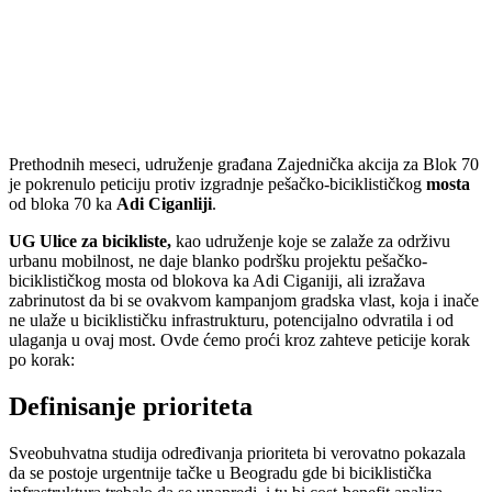
Prethodnih meseci, udruženje građana Zajednička akcija za Blok 70
je pokrenulo peticiju protiv izgradnje pešačko-biciklističkog
mosta
od bloka 70 ka
Adi Ciganliji
.
UG Ulice za bicikliste,
kao udruženje koje se zalaže za održivu
urbanu mobilnost, ne daje blanko podršku projektu pešačko-
biciklističkog mosta od blokova ka Adi Ciganiji, ali izražava
zabrinutost da bi se ovakvom kampanjom gradska vlast, koja i inače
ne ulaže u biciklističku infrastrukturu, potencijalno odvratila i od
ulaganja u ovaj most. Ovde ćemo proći kroz zahteve peticije korak
po korak:
Definisanje prioriteta
Sveobuhvatna studija određivanja prioriteta bi verovatno pokazala
da se postoje urgentnije tačke u Beogradu gde bi biciklistička