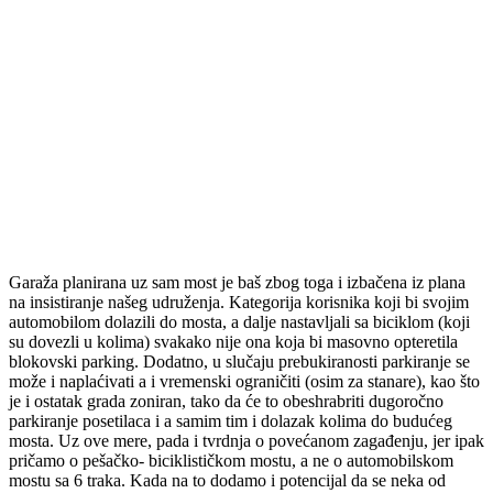
Garaža planirana uz sam most je baš zbog toga i izbačena iz plana
na insistiranje našeg udruženja. Kategorija korisnika koji bi svojim
automobilom dolazili do mosta, a dalje nastavljali sa biciklom (koji
su dovezli u kolima) svakako nije ona koja bi masovno opteretila
blokovski parking. Dodatno, u slučaju prebukiranosti parkiranje se
može i naplaćivati a i vremenski ograničiti (osim za stanare), kao što
je i ostatak grada zoniran, tako da će to obeshrabriti dugoročno
parkiranje posetilaca i a samim tim i dolazak kolima do budućeg
mosta. Uz ove mere, pada i tvrdnja o povećanom zagađenju, jer ipak
pričamo o pešačko- biciklističkom mostu, a ne o automobilskom
mostu sa 6 traka. Kada na to dodamo i potencijal da se neka od