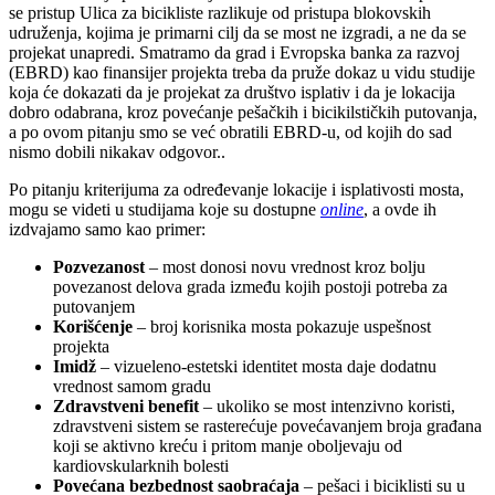
se pristup Ulica za bicikliste razlikuje od pristupa blokovskih
udruženja, kojima je primarni cilj da se most ne izgradi, a ne da se
projekat unapredi. Smatramo da grad i Evropska banka za razvoj
(EBRD) kao finansijer projekta treba da pruže dokaz u vidu studije
koja će dokazati da je projekat za društvo isplativ i da je lokacija
dobro odabrana, kroz povećanje pešačkih i bicikilstičkih putovanja,
a po ovom pitanju smo se već obratili EBRD-u, od kojih do sad
nismo dobili nikakav odgovor..
Po pitanju kriterijuma za određevanje lokacije i isplativosti mosta,
mogu se videti u studijama koje su dostupne
online
, a ovde ih
izdvajamo samo kao primer:
Pozvezanost
– most donosi novu vrednost kroz bolju
povezanost delova grada između kojih postoji potreba za
putovanjem
Korišćenje
– broj korisnika mosta pokazuje uspešnost
projekta
Imidž
– vizueleno-estetski identitet mosta daje dodatnu
vrednost samom gradu
Zdravstveni benefit
– ukoliko se most intenzivno koristi,
zdravstveni sistem se rasterećuje povećavanjem broja građana
koji se aktivno kreću i pritom manje oboljevaju od
kardiovskularknih bolesti
Povećana bezbednost saobraćaja
– pešaci i biciklisti su u