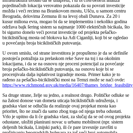
infrastruktura trebalo da se unapredi, i tu bi cost-benefit analiza
pojedinačnih lokacija verovatno pokazala da su povrati investicije
možda i veći recimo na Brankovom mostu, Ušću, u samom centru
Beograda, delovima Zemuna ili na levoj obali Dunava. Za 20 i
kusur miliona evra, mogao bi da se implementira i nekoliko godina
održava bajk šering sistem sa najmanje 1000 električnih bicikala, što
bi sigurno donelo veći povrat investicije od projekta pešačko-
biciklističkog mosta od blokova ka Adi Ciganliji, koji bi se ogledao
u povećanju broja biciklističkih putovanja.
U ovom smislu, od strane investitora je propušteno je da se definiše
postojeća potražnja za prelaskom reke Save na toj i na okolnim
lokacijama, i da se na osnovu nje proceni potencijal za povećanje
broja pešačko-biciklističkih putovanja, na osnovu koje bi se
procenjivala dalja isplativost izgradnje mosta. Primer kako je to
rađeno za pešačko-biciklistički most na Temzi može se naći ovde:
https://www.richmond.gov.uk/media/16407/thames_bridge_feasibility
Sa druge strane, želje su jedno, a realnost drugo. Političke odluke se
na žalost donose van dometa uticaja biciklističkih udruženja, i
gradska vlast se odlučila da realizuje ovaj projekat mosta kao
prioritet, što ne znači da samo zbog toga od njega treba odustati.
Vrlo je upitno da li će gradska vlast, za slučaj da se od ovog projekta
odustane, uložiti planirani novac u urbanu mobilnost (npr. sistem
deljenih bicikala, Linijski park), ili će pare izvesnije završiti u
proširivanju beogradskih bulevara za još veći broj automobila.