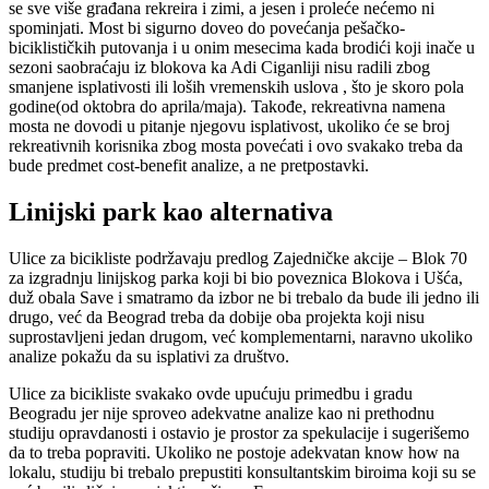
se sve više građana rekreira i zimi, a jesen i proleće nećemo ni
spominjati. Most bi sigurno doveo do povećanja pešačko-
biciklističkih putovanja i u onim mesecima kada brodići koji inače u
sezoni saobraćaju iz blokova ka Adi Ciganliji nisu radili zbog
smanjene isplativosti ili loših vremenskih uslova , što je skoro pola
godine(od oktobra do aprila/maja). Takođe, rekreativna namena
mosta ne dovodi u pitanje njegovu isplativost, ukoliko će se broj
rekreativnih korisnika zbog mosta povećati i ovo svakako treba da
bude predmet cost-benefit analize, a ne pretpostavki.
Linijski park kao alternativa
Ulice za bicikliste podržavaju predlog Zajedničke akcije – Blok 70
za izgradnju linijskog parka koji bi bio poveznica Blokova i Ušća,
duž obala Save i smatramo da izbor ne bi trebalo da bude ili jedno ili
drugo, već da Beograd treba da dobije oba projekta koji nisu
suprostavljeni jedan drugom, već komplementarni, naravno ukoliko
analize pokažu da su isplativi za društvo.
Ulice za bicikliste svakako ovde upućuju primedbu i gradu
Beogradu jer nije sproveo adekvatne analize kao ni prethodnu
studiju opravdanosti i ostavio je prostor za spekulacije i sugerišemo
da to treba popraviti. Ukoliko ne postoje adekvatan know how na
lokalu, studiju bi trebalo prepustiti konsultantskim biroima koji su se