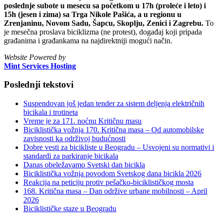
poslednje subote u mesecu sa početkom u 17h (proleće i leto) i
15h (jesen i zima) sa Trga Nikole Pašića, a u regionu u
Zrenjaninu, Novom Sadu, Šapcu, Skoplju, Zenici i Zagrebu.
To
je mesečna proslava biciklizma (ne protest), događaj koji pripada
građanima i građankama na najdirektniji mogući način.
Website Powered by
Mint Services Hosting
Poslednji tekstovi
Suspendovan još jedan tender za sistem deljenja električnih
bicikala i trotineta
Vreme je za 171. noćnu Kritičnu masu
Biciklistička vožnja 170. Kritična masa – Od automobilske
zavisnosti ka održivoj budućnosti
Dobre vesti za bicikliste u Beogradu – Usvojeni su normativi i
standardi za parkiranje bicikala
Danas obeležavamo Svetski dan bicikla
Biciklistička vožnja povodom Svetskog dana bicikla 2026
Reakcija na peticiju protiv pešačko-biciklističkog mosta
168. Kritična masa – Dan održive urbane mobilnosti – April
2026
Biciklističke staze u Beogradu