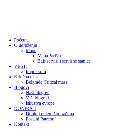
Početna
O udruženju
Mape
Mapa žarišta
Bajs servisi i servisne stanice
VESTI
Impressum
Kritična masa
Belgrade Critical mass
Blogovi
Naši blogovi
Vaši blogovi
Iskustva evrope
DONIRAJ!
Doniraj putem žiro računa
Postani Patreon!
Kontakt