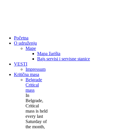
Početna
O udruženju
Mape
Mapa žarišta
Bajs servisi i servisne stanice
VESTI
Impressum
Kritična masa
Belgrade
Critical
mass
In
Belgrade,
Critical
mass is held
every last
Saturday of
the month,