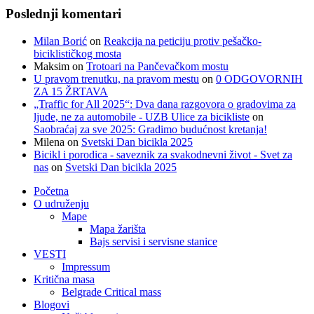
Poslednji komentari
Milan Borić
on
Reakcija na peticiju protiv pešačko-
biciklističkog mosta
Maksim
on
Trotoari na Pančevačkom mostu
U pravom trenutku, na pravom mestu
on
0 ODGOVORNIH
ZA 15 ŽRTAVA
„Traffic for All 2025“: Dva dana razgovora o gradovima za
ljude, ne za automobile - UZB Ulice za bicikliste
on
Saobraćaj za sve 2025: Gradimo budućnost kretanja!
Milena
on
Svetski Dan bicikla 2025
Bicikl i porodica - saveznik za svakodnevni život - Svet za
nas
on
Svetski Dan bicikla 2025
Početna
O udruženju
Mape
Mapa žarišta
Bajs servisi i servisne stanice
VESTI
Impressum
Kritična masa
Belgrade Critical mass
Blogovi