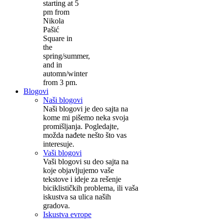
starting at 5
pm from
Nikola
Pašić
Square in
the
spring/summer,
and in
automn/winter
from 3 pm.
Blogovi
Naši blogovi
Naši blogovi je deo sajta na
kome mi pišemo neka svoja
promišljanja. Pogledajte,
možda nađete nešto što vas
interesuje.
Vaši blogovi
Vaši blogovi su deo sajta na
koje objavljujemo vaše
tekstove i ideje za rešenje
biciklističkih problema, ili vaša
iskustva sa ulica naših
gradova.
Iskustva evrope