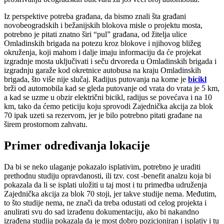
Iz perspektive potreba građana, da bismo znali šta građani
novobeogradskih i bežanijskih blokova misle o projektu mosta,
potrebno je pitati znatno širi “pul” građana, od žitelja ulice
Omladinskih brigada na potezu kroz blokove i njihovog bližeg
okruženja, koji mahom i dalje imaju informaciju da će projekat
izgradnje mosta uključivati i seču drvoreda u Omladinskih brigada i
izgradnju garaže kod okretnice autobusa na kraju Omladinskih
brigada, što više nije slučaj. Radijus putovanja na kome je
bicikl
brži od automobila kad se gleda putovanje od vrata do vrata je 5 km,
a kad se uzme u obzir električni bicikl, radijus se povećava i na 10
km, tako da ćemo peticiju koju sprovodi Zajednička akcija za blok
70 ipak uzeti sa rezervom, jer je bilo potrebno pitati građane na
širem prostornom zahvatu.
Primer određivanja lokacije
Da bi se neko ulaganje pokazalo isplativim, potrebno je uraditi
prethodnu studiju opravdanosti, ili tzv. cost -benefit analzu koja bi
pokazala da li se isplati uložiti u taj most i tu primedba udruženja
Zajednička akcija za blok 70 stoji, jer takve studije nema. Međutim,
to što studije nema, ne znači da treba odustati od celog projekta i
anulirati svu do sad izrađenu dokumentaciju, ako bi nakandno
izrađena studija pokazala da je most dobro pozicioniran i isplativ i tu