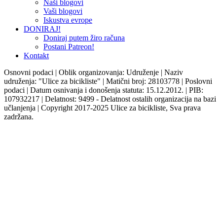
Naši blogovi
Vaši blogovi
Iskustva evrope
DONIRAJ!
Doniraj putem žiro računa
Postani Patreon!
Kontakt
Osnovni podaci | Oblik organizovanja: Udruženje | Naziv
udruženja: "Ulice za bicikliste" | Matični broj: 28103778 | Poslovni
podaci | Datum osnivanja i donošenja statuta: 15.12.2012. | PIB:
107932217 | Delatnost: 9499 - Delatnost ostalih organizacija na bazi
učlanjenja | Copyright 2017-2025 Ulice za bicikliste, Sva prava
zadržana.