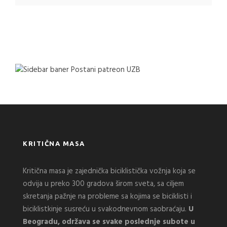
KRITIČNA MASA
Kritična masa je zajednička biciklistička vožnja koja se
odvija u preko 300 gradova širom sveta, sa ciljem
skretanja pažnje na probleme sa kojima se biciklisti i
biciklistkinje susreću u svakodnevnom saobraćaju.
U
Beogradu, održava se svake poslednje subote u