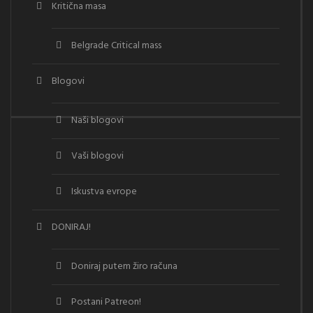
Kritična masa
Belgrade Critical mass
Blogovi
Naši blogovi
Vaši blogovi
Iskustva evrope
DONIRAJ!
Doniraj putem žiro računa
Postani Patreon!