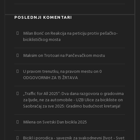
POSLEDNJI KOMENTARI
Milan Borić
on
Reakcija na peticiju protiv pešačko-
biciklističkog mosta
Maksim
on
Trotoari na Pančevačkom mostu
U pravom trenutku, na pravom mestu
on
0
ODGOVORNIH ZA 15 ŽRTAVA
„Traffic for All 2025“: Dva dana razgovora o gradovima
za ljude, ne za automobile - UZB Ulice za bicikliste
on
Saobraćaj za sve 2025: Gradimo budućnost kretanja!
Milena
on
Svetski Dan bicikla 2025
Bicikl i porodica - saveznik za svakodnevni život - Svet