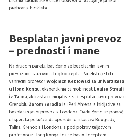
ulicama, biciklističke ulice i obavezno rastojanje prilikom
preticanja biciklista.
Besplatan javni prevoz
– prednosti i mane
Na drugom panelu, bavićemo se besplatnim javnim
prevozom i izazovima tog koncepta. Panelisti će biti
vanredni profesor
Wojciech Keblowski sa univerziteta
u Hong Kongu
, ekspertkinja za mobilnost
Louise Strauli
iz Talina
, aktivista iz inicijative za besplatan javni prevoz u
Grenoblu
Žerom Serodio
iz i Perl Ahrens iz inicijative za
besplatan javni prevoz iz Londona. Ovde ćemo uz pomoć
eksperata pokušati da uporedimo iskustva Beograda,
Talina, Grenobla i Londona, a pod pokroviteljstvom
profesora iz Hong Konga koji se bavio koceptom