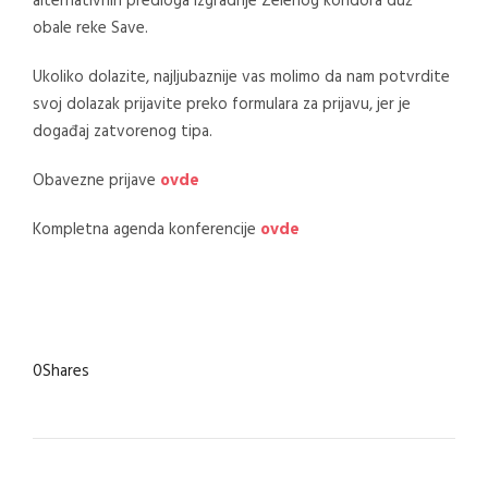
alternativnih predloga izgradnje Zelenog koridora duž
obale reke Save.
Ukoliko dolazite, najljubaznije vas molimo da nam potvrdite
svoj dolazak prijavite preko formulara za prijavu, jer je
događaj zatvorenog tipa.
Obavezne prijave
ovde
Kompletna agenda konferencije
ovde
0
Shares