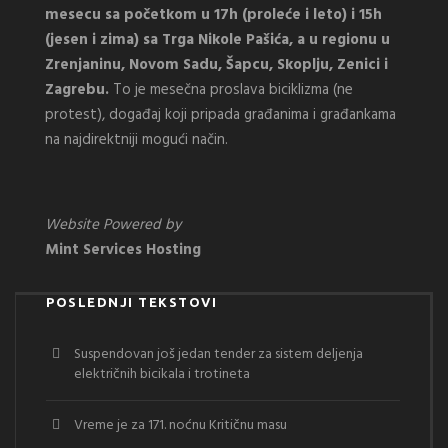
mesecu sa početkom u 17h (proleće i leto) i 15h
(jesen i zima) sa Trga Nikole Pašića, a u regionu u
Zrenjaninu, Novom Sadu, Šapcu, Skoplju, Zenici i
Zagrebu.
To je mesečna proslava biciklizma (ne
protest), događaj koji pripada građanima i građankama
na najdirektniji mogući način.
Website Powered by
Mint Services Hosting
POSLEDNJI TEKSTOVI
Suspendovan još jedan tender za sistem deljenja
električnih bicikala i trotineta
Vreme je za 171. noćnu Kritičnu masu