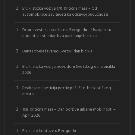
Biciklistička vožnja 170. Kritična masa – Od
automobilske zavisnosti ka održivoj budućnosti
Dobre vesti za bicikliste u Beogradu – Usvojeni su
normativi i standardi za parkiranje bicikala
Danas obeležavamo Svetski dan bicikla
Biciklistička vožnja povodom Svetskog dana bicikla
2026
Reakcija na peticiju protiv pešačko-biciklističkog
mosta
168. Kritična masa – Dan održive urbane mobilnosti –
April 2026
Biciklističke staze u Beogradu