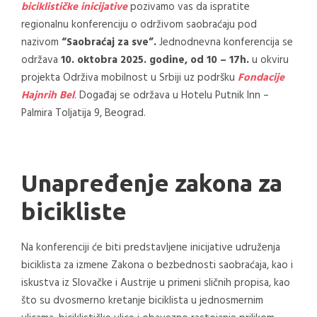
biciklističke inicijative
pozivamo vas da ispratite
regionalnu konferenciju o održivom saobraćaju pod
nazivom
“Saobraćaj za sve”.
Jednodnevna konferencija se
održava
10. oktobra 2025. godine, od 10 – 17h.
u okviru
projekta Održiva mobilnost u Srbiji uz podršku
Fondacije
Hajnrih Bel
. Događaj se održava u Hotelu Putnik Inn –
Palmira Toljatija 9, Beograd.
Unapređenje zakona za
bicikliste
Na konferenciji će biti predstavljene inicijative udruženja
biciklista za izmene Zakona o bezbednosti saobraćaja, kao i
iskustva iz Slovačke i Austrije u primeni sličnih propisa, kao
što su dvosmerno kretanje biciklista u jednosmernim