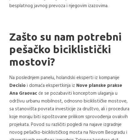
besplatnog javnog prevoza i njegovim izazovima.
Zašto su nam potrebni
pešačko biciklistički
mostovi?
Na poslednjem panelu, holandski eksperti iz kompanije
Decisio
i domaća ekspertkinja iz
Nove planske prakse
Ana Graovac
će se pozabaviti konceptom ulaganja u
održivu urbanu mobilnost, odnosno biciklističke mostove,
sa stanovišta povrata investicije za društvo, ali i procedura
koje moraju biti ispoštovane prilikom sprovođenja ovakvih
projekata. Povod su različiti pogledi na najave izgradnje
novog pešačko-biciklističkog mosta na Novom Beogradu i