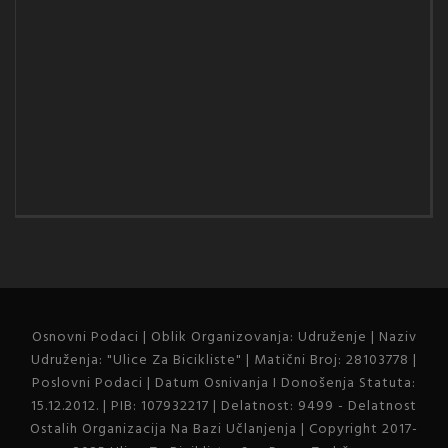
Osnovni Podaci | Oblik Organizovanja: Udruženje | Naziv
Udruženja: "Ulice Za Bicikliste" | Matični Broj: 28103778 |
Poslovni Podaci | Datum Osnivanja I Donošenja Statuta:
15.12.2012. | PIB: 107932217 | Delatnost: 9499 - Delatnost
Ostalih Organizacija Na Bazi Učlanjenja | Copyright 2017-