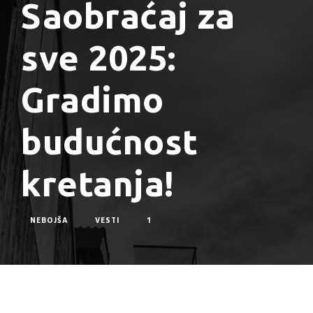
Saobraćaj za
sve 2025:
Gradimo
budućnost
kretanja!
NEBOJŠA
VESTI
1