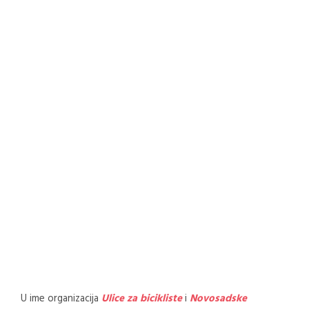
U ime organizacija
Ulice za bicikliste
i
Novosadske