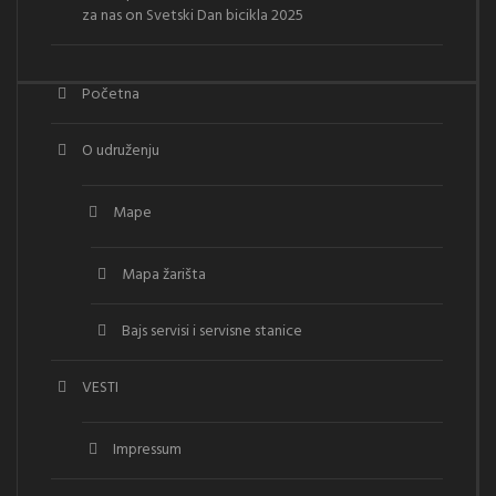
za nas
on
Svetski Dan bicikla 2025
Početna
O udruženju
Mape
Mapa žarišta
Bajs servisi i servisne stanice
VESTI
Impressum