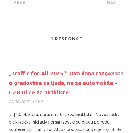
PREV
NEXT
1 RESPONSE
REPLY
„Traffic for All 2025“: Dva dana razgovora
o gradovima za ljude, ne za automobile -
UZB Ulice za bicikliste
20/10/2025 at 23:11
[…] 10. oktobra, udruženja Ulice za bicikliste i Novosadska
biciklistička inicijativa organizovale su drugu po redu
konferenciju Traffic for All, uz podršku Fondacije Hajnrih Bel.