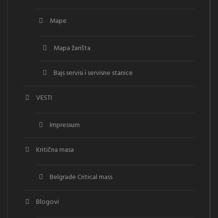
Mape
Mapa žarišta
Bajs servisi i servisne stanice
VESTI
Impressum
Kritična masa
Belgrade Critical mass
Blogovi