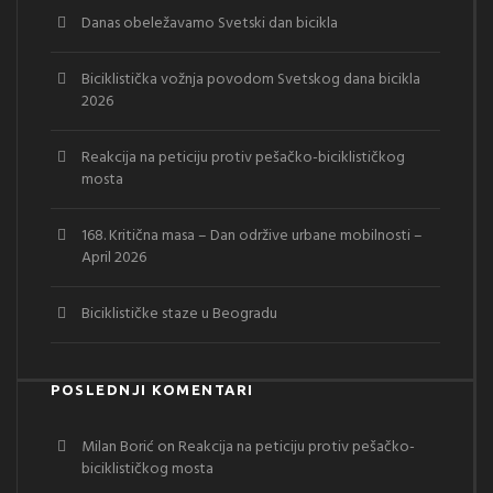
Danas obeležavamo Svetski dan bicikla
Biciklistička vožnja povodom Svetskog dana bicikla
2026
Reakcija na peticiju protiv pešačko-biciklističkog
mosta
168. Kritična masa – Dan održive urbane mobilnosti –
April 2026
Biciklističke staze u Beogradu
POSLEDNJI KOMENTARI
Milan Borić
on
Reakcija na peticiju protiv pešačko-
biciklističkog mosta