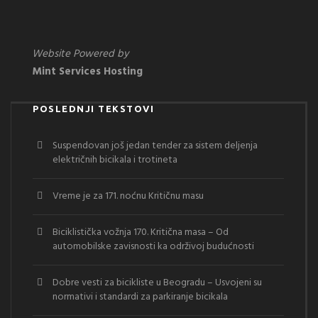
Website Powered by
Mint Services Hosting
POSLEDNJI TEKSTOVI
Suspendovan još jedan tender za sistem deljenja
električnih bicikala i trotineta
Vreme je za 171. noćnu Kritičnu masu
Biciklistička vožnja 170. Kritična masa – Od
automobilske zavisnosti ka održivoj budućnosti
Dobre vesti za bicikliste u Beogradu – Usvojeni su
normativi i standardi za parkiranje bicikala