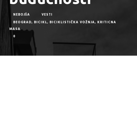
NEBOJŠA
VESTI
BEOGRAD
,
BICIKL
,
BICIKLISTIČKA VOŽNJA
,
KRITICNA
MASA
0