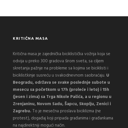
KRITIČNA MASA
Kritična masa je zajednička biciklistička vožnja koja se
odvija u preko 300 gradova širom sveta, sa ciljem
skretanja pažnje na probleme sa kojima se biciklisti i
biciklistkinje susreću u svakodnevnom saobraćaju.
U
Beogradu, održava se svake poslednje subote u
mesecu sa početkom u 17h (proleće i leto) i 15h
(jesen i zima) sa Trga Nikole Pašića, a u regionu u
Zrenjaninu, Novom Sadu, Šapcu, Skoplju, Zenici i
Zagrebu.
To je mesečna proslava biciklizma (ne
protest), događaj koji pripada građanima i građankama
na najdirektniji mogući način.