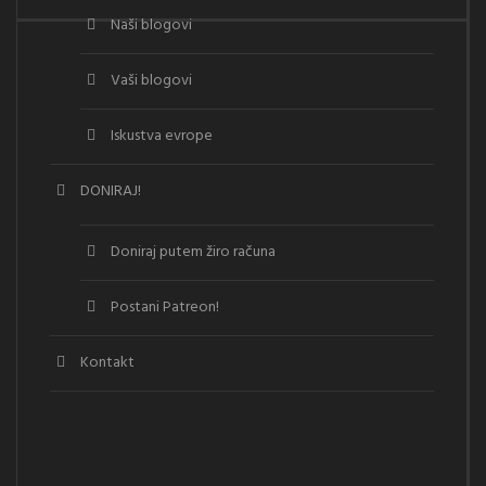
Naši blogovi
Vaši blogovi
Iskustva evrope
DONIRAJ!
Doniraj putem žiro računa
Postani Patreon!
Kontakt