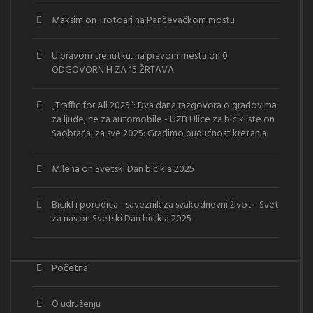
Maksim
on
Trotoari na Pančevačkom mostu
U pravom trenutku, na pravom mestu
on
0
ODGOVORNIH ZA 15 ŽRTAVA
„Traffic for All 2025“: Dva dana razgovora o gradovima
za ljude, ne za automobile - UZB Ulice za bicikliste
on
Saobraćaj za sve 2025: Gradimo budućnost kretanja!
Milena
on
Svetski Dan bicikla 2025
Bicikl i porodica - saveznik za svakodnevni život - Svet
za nas
on
Svetski Dan bicikla 2025
Početna
O udruženju