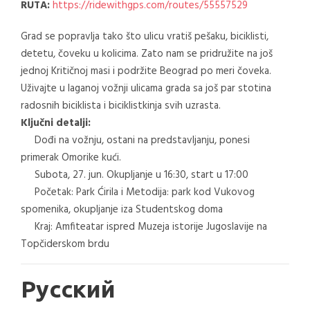
RUTA:
https://ridewithgps.com/routes/55557529
Grad se popravlja tako što ulicu vratiš pešaku, biciklisti,
detetu, čoveku u kolicima. Zato nam se pridružite na još
jednoj Kritičnoj masi i podržite Beograd po meri čoveka.
Uživajte u laganoj vožnji ulicama grada sa još par stotina
radosnih biciklista i biciklistkinja svih uzrasta.
Ključni detalji:
Dođi na vožnju, ostani na predstavljanju, ponesi
primerak Omorike kući.
Subota, 27. jun. Okupljanje u 16:30, start u 17:00
Početak: Park Ćirila i Metodija: park kod Vukovog
spomenika, okupljanje iza Studentskog doma
Kraj: Amfiteatar ispred Muzeja istorije Jugoslavije na
Topčiderskom brdu
Русский