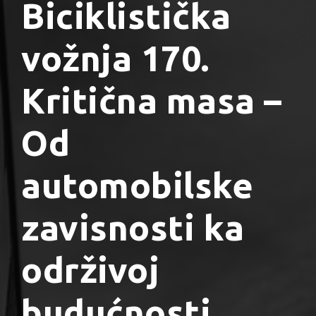
Biciklistička
vožnja 170.
Kritična masa –
Od
automobilske
zavisnosti ka
održivoj
budućnosti