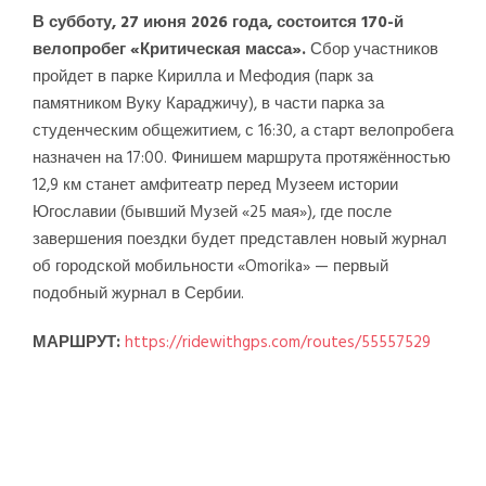
В субботу, 27 июня 2026 года, состоится 170-й
велопробег «Критическая масса».
Сбор участников
пройдет в парке Кирилла и Мефодия (парк за
памятником Вуку Караджичу), в части парка за
студенческим общежитием, с 16:30, а старт велопробега
назначен на 17:00. Финишем маршрута протяжённостью
12,9 км станет амфитеатр перед Музеем истории
Югославии (бывший Музей «25 мая»), где после
завершения поездки будет представлен новый журнал
об городской мобильности «Omorika» — первый
подобный журнал в Сербии.
МАРШРУТ:
https://ridewithgps.com/routes/55557529