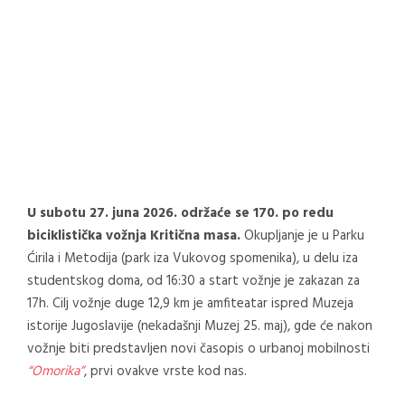
U subotu 27. juna 2026. održaće se 170. po redu
biciklistička vožnja Kritična masa.
Okupljanje je u Parku
Ćirila i Metodija (park iza Vukovog spomenika), u delu iza
studentskog doma, od 16:30 a start vožnje je zakazan za
17h. Cilj vožnje duge 12,9 km je amfiteatar ispred Muzeja
istorije Jugoslavije (nekadašnji Muzej 25. maj), gde će nakon
vožnje biti predstavljen novi časopis o urbanoj mobilnosti
“Omorika”
, prvi ovakve vrste kod nas.