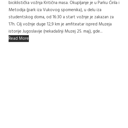
biciklistička vožnja Kritična masa. Okupljanje je u Parku Ćirila i
Metodija (park iza Vukovog spomenika), u delu iza
studentskog doma, od 16:30 a start vožnje je zakazan za
17h. Cilj vožnje duge 12,9 km je amfiteatar ispred Muzeja
istorije Jugoslavije (nekadašnji Muzej 25. maj), gde...
Read More