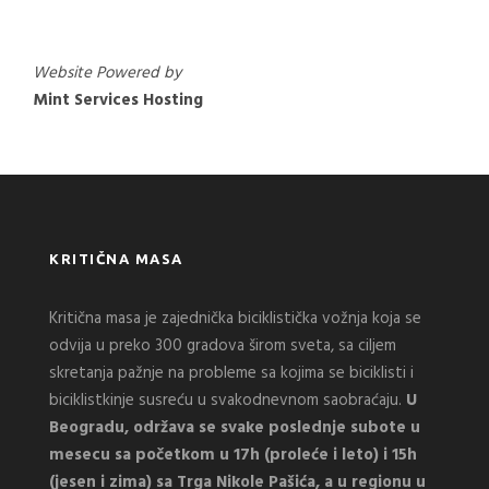
Website Powered by
Mint Services Hosting
KRITIČNA MASA
Kritična masa je zajednička biciklistička vožnja koja se
odvija u preko 300 gradova širom sveta, sa ciljem
skretanja pažnje na probleme sa kojima se biciklisti i
biciklistkinje susreću u svakodnevnom saobraćaju.
U
Beogradu, održava se svake poslednje subote u
mesecu sa početkom u 17h (proleće i leto) i 15h
(jesen i zima) sa Trga Nikole Pašića, a u regionu u