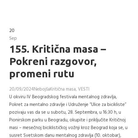
20
Sep
155. Kritična masa –
Pokreni razgovor,
promeni rutu
20/09/2024
Nebojša
Kritična masa
,
VESTI
U okviru IV Beogradskog festivala mentalnog zdravlja,
Pokret za mentalno zdravlje i Udruženje “Ulice za bicikliste”
pozivaju vas da se u subotu, 28. Septembra, u 16:30 h, u
Pionirskom parku u Beogradu, okupite i priključite Kritičnoj
masi – mesečnoj biciklističkoj vožnji kroz Beograd koja se, u
susret Svetskom danu mentalnog zdravlja (10. oktobar),