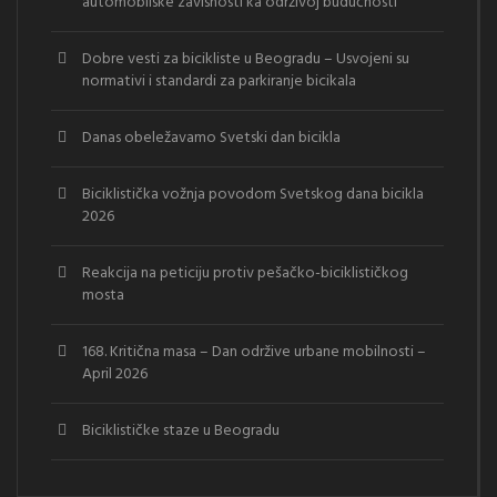
automobilske zavisnosti ka održivoj budućnosti
Dobre vesti za bicikliste u Beogradu – Usvojeni su
normativi i standardi za parkiranje bicikala
Danas obeležavamo Svetski dan bicikla
Biciklistička vožnja povodom Svetskog dana bicikla
2026
Reakcija na peticiju protiv pešačko-biciklističkog
mosta
168. Kritična masa – Dan održive urbane mobilnosti –
April 2026
Biciklističke staze u Beogradu