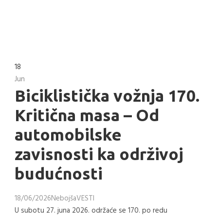
18
Jun
Biciklistička vožnja 170.
Kritična masa – Od
automobilske
zavisnosti ka održivoj
budućnosti
18/06/2026
Nebojša
VESTI
U subotu 27. juna 2026. održaće se 170. po redu