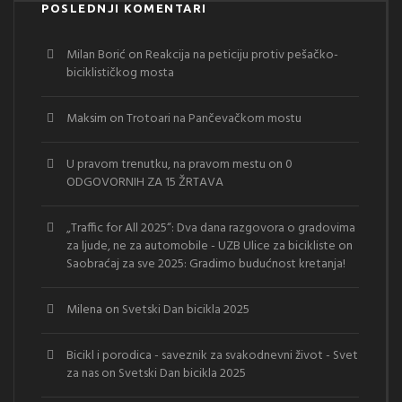
POSLEDNJI KOMENTARI
Milan Borić
on
Reakcija na peticiju protiv pešačko-
biciklističkog mosta
Maksim
on
Trotoari na Pančevačkom mostu
U pravom trenutku, na pravom mestu
on
0
ODGOVORNIH ZA 15 ŽRTAVA
„Traffic for All 2025“: Dva dana razgovora o gradovima
za ljude, ne za automobile - UZB Ulice za bicikliste
on
Saobraćaj za sve 2025: Gradimo budućnost kretanja!
Milena
on
Svetski Dan bicikla 2025
Bicikl i porodica - saveznik za svakodnevni život - Svet
za nas
on
Svetski Dan bicikla 2025