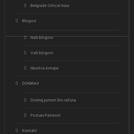
Belgrade Critical mass
Blogovi
Naši blogovi
Vaši blogovi
Iskustva evrope
DONIRAJ!
Doniraj putem žiro računa
Postani Patreon!
Kontakt