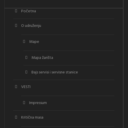
Početna
O udruženju
Mape
Mapa žarišta
Bajs servisi i servisne stanice
VESTI
Impressum
Kritična masa