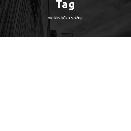
Tag
biciklistička vožnja