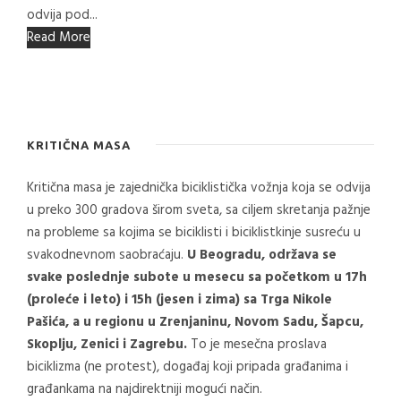
odvija pod...
Read More
KRITIČNA MASA
Kritična masa je zajednička biciklistička vožnja koja se odvija
u preko 300 gradova širom sveta, sa ciljem skretanja pažnje
na probleme sa kojima se biciklisti i biciklistkinje susreću u
svakodnevnom saobraćaju.
U Beogradu, održava se
svake poslednje subote u mesecu sa početkom u 17h
(proleće i leto) i 15h (jesen i zima) sa Trga Nikole
Pašića, a u regionu u Zrenjaninu, Novom Sadu, Šapcu,
Skoplju, Zenici i Zagrebu.
To je mesečna proslava
biciklizma (ne protest), događaj koji pripada građanima i
građankama na najdirektniji mogući način.