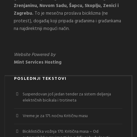
Zrenjaninu, Novom Sadu, Šapcu, Skoplju, Zenici i
Zagrebu.
To je mesečna proslava biciklizma (ne
protest), događaj koji pripada građanima i građankama
na najdirektniji mogući način.
Website Powered by
Mint Services Hosting
POSLEDNJI TEKSTOVI
Suspendovan još jedan tender za sistem deljenja
električnih bicikala i trotineta
Vreme je za 171. noćnu Kritičnu masu
Biciklistička vožnja 170. Kritična masa – Od