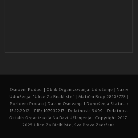
Osnovni Podaci | Oblik Organizovanja: Udruženje | Naziv
Udruženja: "Ulice Za Bicikliste" | Matični Broj: 28103778 |
Poslovni Podaci | Datum Osnivanja I Donošenja Statuta:
15.12.2012. | PIB: 107932217 | Delatnost: 9499 - Delatnost
Ostalih Organizacija Na Bazi Učlanjenja | Copyright 2017-
2025 Ulice Za Bicikliste, Sva Prava Zadržana.