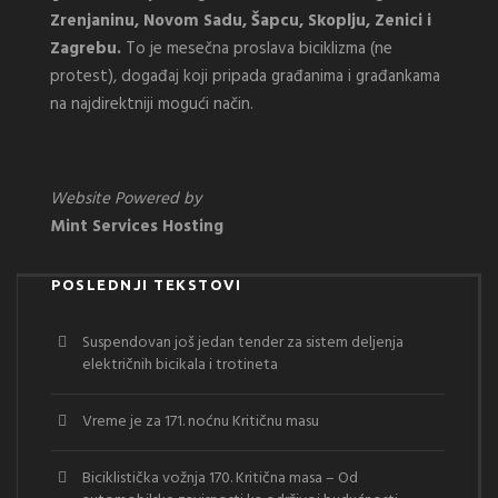
Zrenjaninu, Novom Sadu, Šapcu, Skoplju, Zenici i
Zagrebu.
To je mesečna proslava biciklizma (ne
protest), događaj koji pripada građanima i građankama
na najdirektniji mogući način.
Website Powered by
Mint Services Hosting
POSLEDNJI TEKSTOVI
Suspendovan još jedan tender za sistem deljenja
električnih bicikala i trotineta
Vreme je za 171. noćnu Kritičnu masu
Biciklistička vožnja 170. Kritična masa – Od