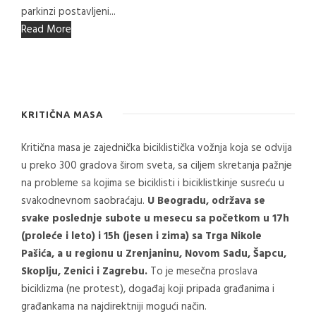
parkinzi postavljeni...
Read More
KRITIČNA MASA
Kritična masa je zajednička biciklistička vožnja koja se odvija
u preko 300 gradova širom sveta, sa ciljem skretanja pažnje
na probleme sa kojima se biciklisti i biciklistkinje susreću u
svakodnevnom saobraćaju.
U Beogradu, održava se
svake poslednje subote u mesecu sa početkom u 17h
(proleće i leto) i 15h (jesen i zima) sa Trga Nikole
Pašića, a u regionu u Zrenjaninu, Novom Sadu, Šapcu,
Skoplju, Zenici i Zagrebu.
To je mesečna proslava
biciklizma (ne protest), događaj koji pripada građanima i
građankama na najdirektniji mogući način.