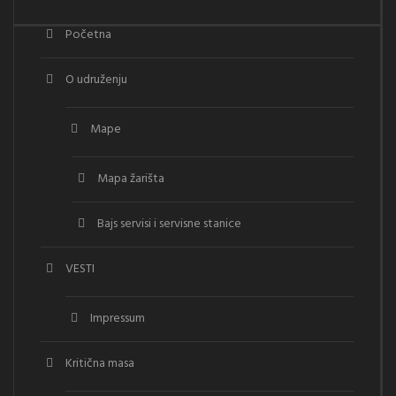
Početna
O udruženju
Mape
Mapa žarišta
Bajs servisi i servisne stanice
VESTI
Impressum
Kritična masa