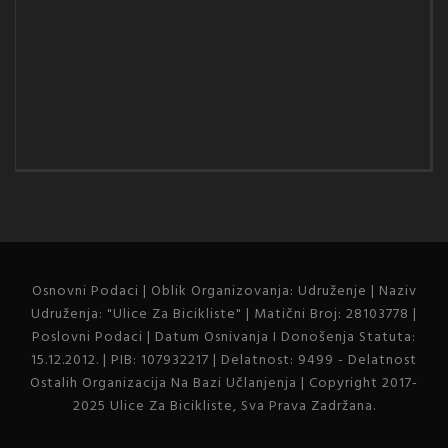
Osnovni Podaci | Oblik Organizovanja: Udruženje | Naziv
Udruženja: "Ulice Za Bicikliste" | Matični Broj: 28103778 |
Poslovni Podaci | Datum Osnivanja I Donošenja Statuta:
15.12.2012. | PIB: 107932217 | Delatnost: 9499 - Delatnost
Ostalih Organizacija Na Bazi Učlanjenja | Copyright 2017-
2025 Ulice Za Bicikliste, Sva Prava Zadržana.