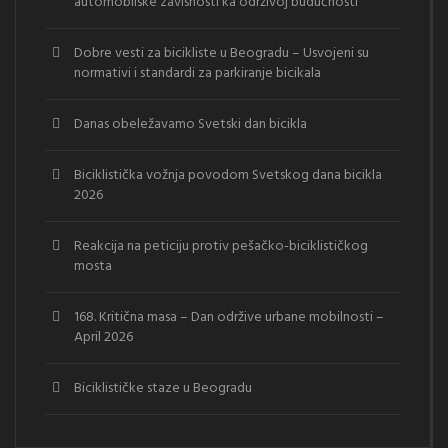
automobilske zavisnosti ka održivoj budućnosti
Dobre vesti za bicikliste u Beogradu – Usvojeni su
normativi i standardi za parkiranje bicikala
Danas obeležavamo Svetski dan bicikla
Biciklistička vožnja povodom Svetskog dana bicikla
2026
Reakcija na peticiju protiv pešačko-biciklističkog
mosta
168. Kritična masa – Dan održive urbane mobilnosti –
April 2026
Biciklističke staze u Beogradu