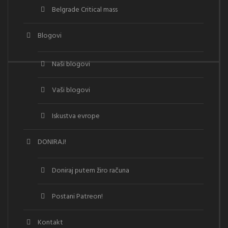
Belgrade Critical mass
Blogovi
Naši blogovi
Vaši blogovi
Iskustva evrope
DONIRAJ!
Doniraj putem žiro računa
Postani Patreon!
Kontakt