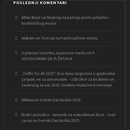
POSLEDNJI KOMENTARI
Milan Borić
on
Reakcija na peticiju protiv pešačko-
biciklističkog mosta
Maksim
on
Trotoari na Pančevačkom mostu
U pravom trenutku, na pravom mestu
on
0
ODGOVORNIH ZA 15 ŽRTAVA
„Traffic for All 2025“: Dva dana razgovora o gradovima
za ljude, ne za automobile - UZB Ulice za bicikliste
on
Saobraćaj za sve 2025: Gradimo budućnost kretanja!
Milena
on
Svetski Dan bicikla 2025
Bicikl i porodica - saveznik za svakodnevni život - Svet
za nas
on
Svetski Dan bicikla 2025