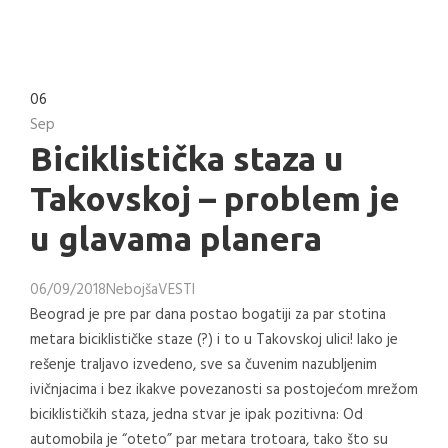
06
Sep
Biciklistička staza u
Takovskoj – problem je
u glavama planera
06/09/2018
Nebojša
VESTI
Beograd je pre par dana postao bogatiji za par stotina
metara biciklističke staze (?) i to u Takovskoj ulici! Iako je
rešenje traljavo izvedeno, sve sa čuvenim nazubljenim
ivičnjacima i bez ikakve povezanosti sa postojećom mrežom
biciklističkih staza, jedna stvar je ipak pozitivna: Od
automobila je “oteto” par metara trotoara, tako što su