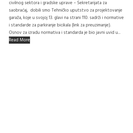
civilnog sektora i gradske uprave – Sekretarijata za
saobraćaj, dobili smo Tehničko uputstvo za projektovanje
garaža, koje u svojoj 13. glavi na strani 110. sadrži i normative
i standarde za parkiranje bicikala (link za preuzimanje).
Osnov za izradu normativa i standarda je bio javni uvid u...
Read More