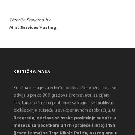
Website Powered by
Mint Services Hosting
KRITIČNA MASA
Kritična masa je zajednička biciklistička vožnja koja se
odvija u preko 300 gradova širom sveta, sa ciljem
skretanja pažnje na probleme sa kojima se biciklisti i
biciklistkinje susreću u svakodnevnom saobraćaju.
U
Beogradu, održava se svake poslednje subote u
mesecu sa početkom u 17h (proleće i leto) i 15h
(jesen i zima) sa Trga Nikole Pašića, a u regionu u