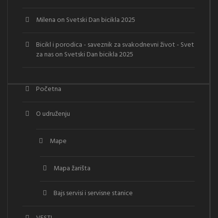
Milena
on
Svetski Dan bicikla 2025
Bicikl i porodica - saveznik za svakodnevni život - Svet
za nas
on
Svetski Dan bicikla 2025
Početna
O udruženju
Mape
Mapa žarišta
Bajs servisi i servisne stanice