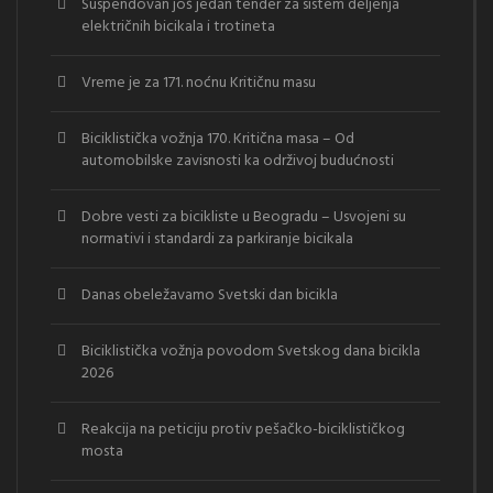
Suspendovan još jedan tender za sistem deljenja
električnih bicikala i trotineta
Vreme je za 171. noćnu Kritičnu masu
Biciklistička vožnja 170. Kritična masa – Od
automobilske zavisnosti ka održivoj budućnosti
Dobre vesti za bicikliste u Beogradu – Usvojeni su
normativi i standardi za parkiranje bicikala
Danas obeležavamo Svetski dan bicikla
Biciklistička vožnja povodom Svetskog dana bicikla
2026
Reakcija na peticiju protiv pešačko-biciklističkog
mosta