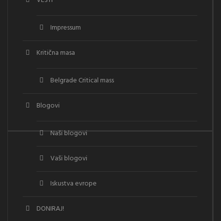
VESTI
Impressum
Kritična masa
Belgrade Critical mass
Blogovi
Naši blogovi
Vaši blogovi
Iskustva evrope
DONIRAJ!