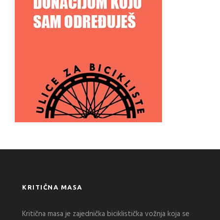
KRITIČNA MASA
Kritična masa je zajednička biciklistička vožnja koja se