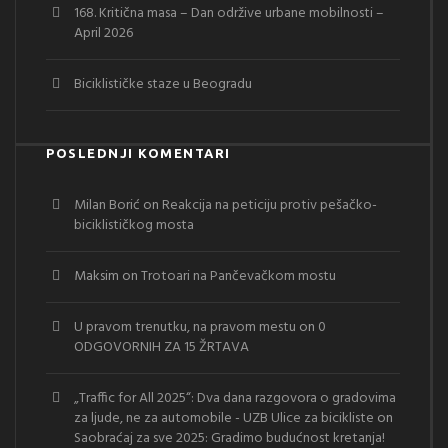
168. Kritična masa – Dan održive urbane mobilnosti –
April 2026
Biciklističke staze u Beogradu
POSLEDNJI KOMENTARI
Milan Borić
on
Reakcija na peticiju protiv pešačko-
biciklističkog mosta
Maksim
on
Trotoari na Pančevačkom mostu
U pravom trenutku, na pravom mestu
on
0
ODGOVORNIH ZA 15 ŽRTAVA
„Traffic for All 2025“: Dva dana razgovora o gradovima
za ljude, ne za automobile - UZB Ulice za bicikliste
on
Saobraćaj za sve 2025: Gradimo budućnost kretanja!