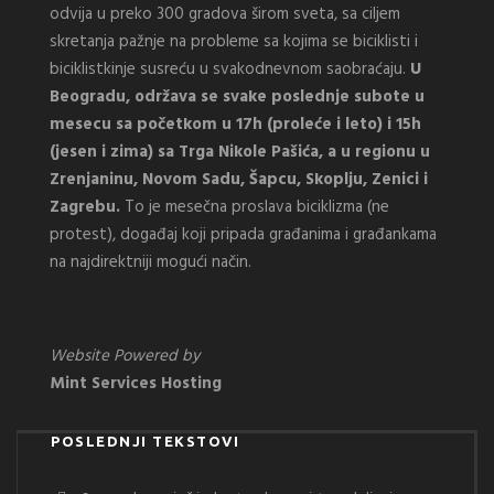
odvija u preko 300 gradova širom sveta, sa ciljem
skretanja pažnje na probleme sa kojima se biciklisti i
biciklistkinje susreću u svakodnevnom saobraćaju.
U
Beogradu, održava se svake poslednje subote u
mesecu sa početkom u 17h (proleće i leto) i 15h
(jesen i zima) sa Trga Nikole Pašića, a u regionu u
Zrenjaninu, Novom Sadu, Šapcu, Skoplju, Zenici i
Zagrebu.
To je mesečna proslava biciklizma (ne
protest), događaj koji pripada građanima i građankama
na najdirektniji mogući način.
Website Powered by
Mint Services Hosting
POSLEDNJI TEKSTOVI