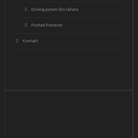
Doniraj putem žiro računa
Postani Patreon!
Kontakt