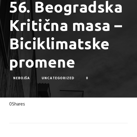
56. Beogradska
Kritična masa –
Biciklimatske
promene
NEBOJŠA
UNCATEGORIZED
0
0
Shares