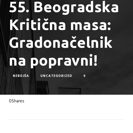
55. Beogradska
Kritična masa:
Gradonačelnik
na popravni!
NEBOJŠA
UNCATEGORIZED
0
0
Shares