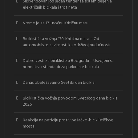
Suspendovan još jedan tender za sistem deljenja
električnih bicikala i trotineta
Vreme je za 171. noćnu Kritičnu masu
Biciklistička vožnja 170. Kritična masa – Od
automobilske zavisnosti ka održivoj budućnosti
Dobre vesti za bicikliste u Beogradu – Usvojeni su
normativi i standardi za parkiranje bicikala
Danas obeležavamo Svetski dan bicikla
Biciklistička vožnja povodom Svetskog dana bicikla
2026
Reakcija na peticiju protiv pešačko-biciklističkog
mosta