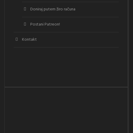
Doniraj putem žiro računa
Postani Patreon!
Kontakt