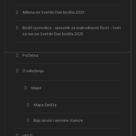
Milena
on
Svetski Dan bicikla 2025
Bicikl i porodica - saveznik za svakodnevni život - Svet
za nas
on
Svetski Dan bicikla 2025
Početna
O udruženju
Mape
Mapa žarišta
Bajs servisi i servisne stanice