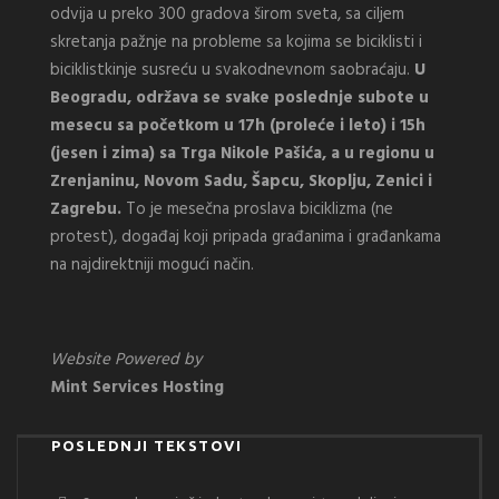
odvija u preko 300 gradova širom sveta, sa ciljem
skretanja pažnje na probleme sa kojima se biciklisti i
biciklistkinje susreću u svakodnevnom saobraćaju.
U
Beogradu, održava se svake poslednje subote u
mesecu sa početkom u 17h (proleće i leto) i 15h
(jesen i zima) sa Trga Nikole Pašića, a u regionu u
Zrenjaninu, Novom Sadu, Šapcu, Skoplju, Zenici i
Zagrebu.
To je mesečna proslava biciklizma (ne
protest), događaj koji pripada građanima i građankama
na najdirektniji mogući način.
Website Powered by
Mint Services Hosting
POSLEDNJI TEKSTOVI