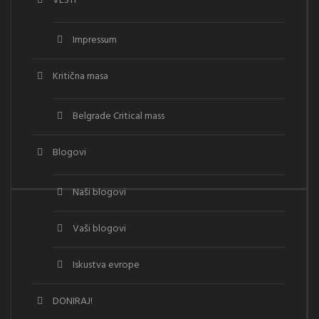
VESTI
Impressum
Kritična masa
Belgrade Critical mass
Blogovi
Naši blogovi
Vaši blogovi
Iskustva evrope
DONIRAJ!