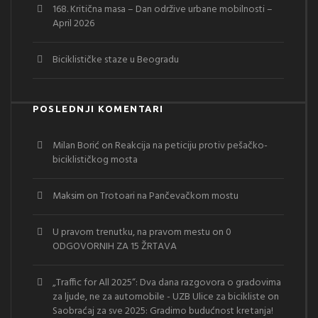
168. Kritična masa – Dan održive urbane mobilnosti –
April 2026
Biciklističke staze u Beogradu
POSLEDNJI KOMENTARI
Milan Borić
on
Reakcija na peticiju protiv pešačko-
biciklističkog mosta
Maksim
on
Trotoari na Pančevačkom mostu
U pravom trenutku, na pravom mestu
on
0
ODGOVORNIH ZA 15 ŽRTAVA
„Traffic for All 2025“: Dva dana razgovora o gradovima
za ljude, ne za automobile - UZB Ulice za bicikliste
on
Saobraćaj za sve 2025: Gradimo budućnost kretanja!