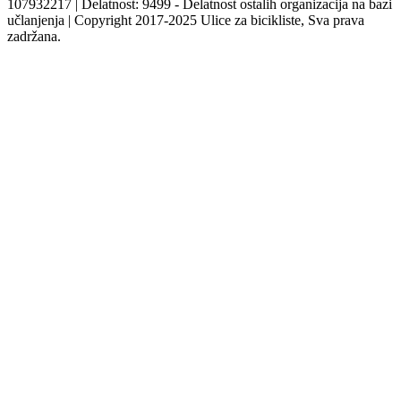
107932217 | Delatnost: 9499 - Delatnost ostalih organizacija na bazi
učlanjenja | Copyright 2017-2025 Ulice za bicikliste, Sva prava
zadržana.