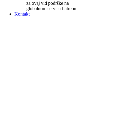
za ovaj vid podrške na
globalnom servisu Patreon
Kontakt
Donirajte
udruženje
Ulice
za
bicikliste