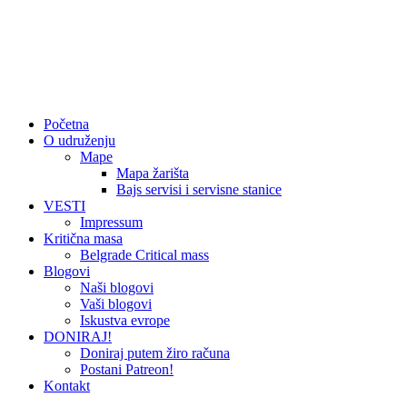
Početna
O udruženju
Mape
Mapa žarišta
Bajs servisi i servisne stanice
VESTI
Impressum
Kritična masa
Belgrade Critical mass
Blogovi
Naši blogovi
Vaši blogovi
Iskustva evrope
DONIRAJ!
Doniraj putem žiro računa
Postani Patreon!
Kontakt