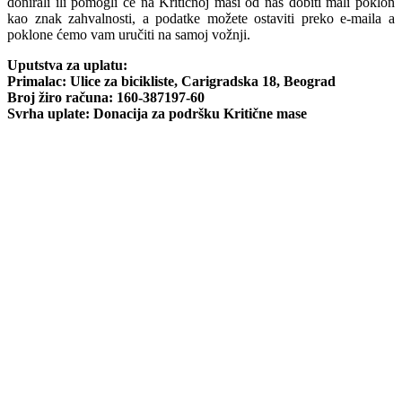
donirali ili pomogli će na Kritičnoj masi od nas dobiti mali poklon
kao znak zahvalnosti, a podatke možete ostaviti preko e-maila a
poklone ćemo vam uručiti na samoj vožnji.
Uputstva za uplatu:
Primalac: Ulice za bicikliste, Carigradska 18, Beograd
Broj žiro računa: 160-387197-60
Svrha uplate: Donacija za podršku Kritične mase