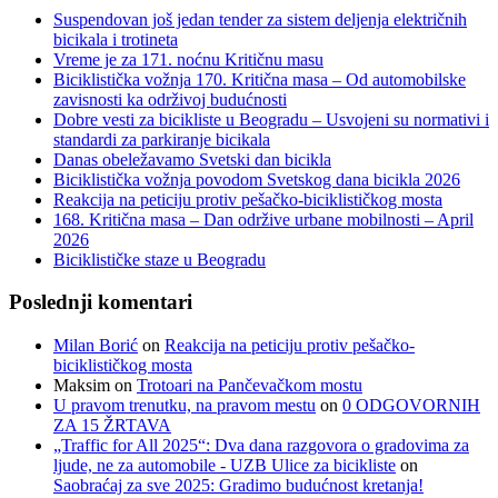
Suspendovan još jedan tender za sistem deljenja električnih
bicikala i trotineta
Vreme je za 171. noćnu Kritičnu masu
Biciklistička vožnja 170. Kritična masa – Od automobilske
zavisnosti ka održivoj budućnosti
Dobre vesti za bicikliste u Beogradu – Usvojeni su normativi i
standardi za parkiranje bicikala
Danas obeležavamo Svetski dan bicikla
Biciklistička vožnja povodom Svetskog dana bicikla 2026
Reakcija na peticiju protiv pešačko-biciklističkog mosta
168. Kritična masa – Dan održive urbane mobilnosti – April
2026
Biciklističke staze u Beogradu
Poslednji komentari
Milan Borić
on
Reakcija na peticiju protiv pešačko-
biciklističkog mosta
Maksim
on
Trotoari na Pančevačkom mostu
U pravom trenutku, na pravom mestu
on
0 ODGOVORNIH
ZA 15 ŽRTAVA
„Traffic for All 2025“: Dva dana razgovora o gradovima za
ljude, ne za automobile - UZB Ulice za bicikliste
on
Saobraćaj za sve 2025: Gradimo budućnost kretanja!