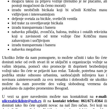
moguću taksu za prijavu vožnje (trenutno je ne plaćamo, ali
postoji mogućnost da ćemo morati)
izradu neobičnih bicikala koji bi učinili Kritičnu masu
vidljivijom i interesantnijom
deljenje svetala za bicikle, svetlećih ventila
led trake za osvetljavanje bicikala
izradu transparenata i banera
nabavku pištaljki, zvončića, balona, trubica i ostalih rekvizita
koji u zavisnosti od teme vožnje čine Kritičnu masu
zabavnijom i uočljivijom
izradu transparenata i banera
nabavku megafona
Ukoliko želite da nam pomognete, to možete učiniti i tako što ćete
donirati neke od ovih stvari ili se uključiti u organizaciju vožnje sa
vašim idejama, pomoći oko promocije ili doprineti bezbednijoj
vožnji tako što ćete se prijaviti kao redar. Takođe, potrebna nam je
podrška struke odnosno urbanista, saobraćajnih inženjera kao i
novinara zainteresovanih za ovu tematiku i dobrodošli ste ukoliko
možete da nam posvetite deo vašeg slobodnog vremena da
pokušamo da zajedno promenimo Beograd.
U vezi sa gore navedenim možete nas kontaktirati na
e-mail:
ulicezabicikliste@uzb.rs
ili na
kontakt telefon: 061/671-0364
ili
donirati tako što ćete uplatiti novac na naš žiro račun. Svi koji su