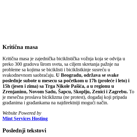
Kritična masa
Kritična masa je zajednička biciklistička vožnja koja se odvija u
preko 300 gradova širom sveta, sa ciljem skretanja pažnje na
probleme sa kojima se biciklisti i biciklistkinje susreću u
svakodnevnom saobraćaju.
U Beogradu, održava se svake
poslednje subote u mesecu sa početkom u 17h (proleće i leto) i
15h (jesen i zima) sa Trga Nikole Pašića, a u regionu u
Zrenjaninu, Novom Sadu, Šapcu, Skoplju, Zenici i Zagrebu.
To
je mesečna proslava biciklizma (ne protest), događaj koji pripada
građanima i građankama na najdirektniji mogući način.
Website Powered by
Mint Services Hosting
Poslednji tekstovi