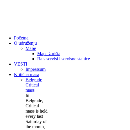
Početna
O udruženju
Mape
Mapa žarišta
Bajs servisi i servisne stanice
VESTI
Impressum
Kritična masa
Belgrade
Critical
mass
In
Belgrade,
Critical
mass is held
every last
Saturday of
the month,