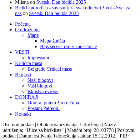
Milena
on
Svetski Dan bicikla 2025
Bicikl i porodica - saveznik za svakodnevni život - Svet za
nas
on
Svetski Dan bicikla 2025
Početna
O udruženju
Mape
Mapa žarišta
Bajs servisi i servisne stanice
VESTI
Impressum
Kritična masa
Belgrade Critical mass
Blogovi
Naši blogovi
Vaši blogovi
Iskustva evrope
DONIRAJ!
Doniraj putem žiro računa
Postani Patreon!
Kontakt
Osnovni podaci | Oblik organizovanja: Udruženje | Naziv
udruženja: "Ulice za bicikliste" | Matični broj: 28103778 | Poslovni
podaci | Datum osnivanja i donošenja statuta: 15.12.2012. | PIB: