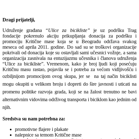
Dragi prijatelji,
Udruženje građana
“Ulice za bicikliste”
je uz podršku Trag
fondacije pokrenulo akciju prikupljanja donacija za podršku i
promociju Kritične mase koja se u Beogradu održava svakog
meseca od aprila 2011. godine. Do sad su se troškovi organizacije
pokrivali od donacija koje su ostavljali sami učesnici vožnje, a sama
organizacija zasnivala na entuzijazmu učesnika i članova udruženja
“Ulice za bicikliste”. Vremenom, kako je broj ljudi koji posećuju
Kritičnu masu rastao, pojavila se i potreba za većom vidljivošću i
ozbiljnijom promocijom ovog skupa, jer se
na taj način biciklisti
mogu okupiti u velikom broju i dopreti do šire javnosti i uticati na
promenu politike razvoja grada, koji se na žalost trenutno ne bavi
alternativnim vidovima održivog transporta i biciklom kao jednim od
njih.
Sredstva su nam potrebna za:
promotivne flajere i plakate
nalepnice sa temom Kritične mase