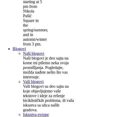
starting at 5
pm from
Nikola
Pašić
Square in
the
spring/summer,
and in
automn/winter
from 3 pm.
Blogovi
Naši blogovi
Naši blogovi je deo sajta na
kome mi pišemo neka svoja
promišljanja. Pogledajte,
možda nađete nešto što vas
interesuje.
Vaši blogovi
Vaši blogovi su deo sajta na
koje objavljujemo vaše
tekstove i ideje za rešenje
biciklističkih problema, ili vaša
iskustva sa ulica naših
gradova.
Iskustva evrope