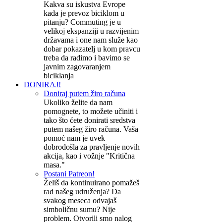
Kakva su iskustva Evrope
kada je prevoz biciklom u
pitanju? Commuting je u
velikoj ekspanziji u razvijenim
državama i one nam služe kao
dobar pokazatelj u kom pravcu
treba da radimo i bavimo se
javnim zagovaranjem
biciklanja
DONIRAJ!
Doniraj putem žiro računa
Ukoliko želite da nam
pomognete, to možete učiniti i
tako što ćete donirati sredstva
putem našeg žiro računa. Vaša
pomoć nam je uvek
dobrodošla za pravljenje novih
akcija, kao i vožnje "Kritična
masa."
Postani Patreon!
Želiš da kontinuirano pomažeš
rad našeg udruženja? Da
svakog meseca odvajaš
simboličnu sumu? Nije
problem. Otvorili smo nalog