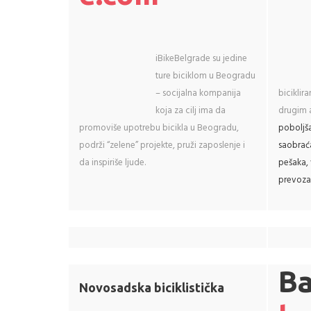
iBikeBelgrade su jedine
ture biciklom u Beogradu
– socijalna kompanija
biciklir
koja za cilj ima da
drugim 
promoviše upotrebu bicikla u Beogradu,
poboljša 
podrži “zelene” projekte, pruži zaposlenje i
saobraća
da inspiriše ljude.
pešaka, 
prevoza
Ba
Novosadska biciklistička