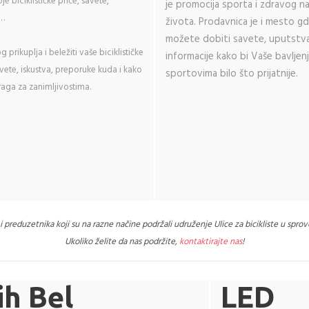
oje biciklističke priče, savete,
je promocija sporta i zdravog na
a…
života. Prodavnica je i mesto g
možete dobiti savete, uputstv
 prikuplja i beležiti vaše biciklističke
informacije kako bi Vaše bavljen
avete, iskustva, preporuke kuda i kako
sportovima bilo što prijatnije.
 traga za zanimljivostima.
a i preduzetnika koji su na razne načine
podržali udruženje Ulice za bicikliste u sprov
Ukoliko želite da nas podržite,
kontaktirajte nas
!
ih Bel
LED