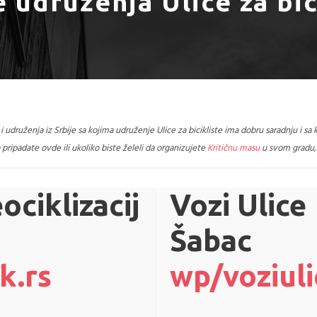
 udruženja Ulice za bic
i udruženja iz Srbije sa kojima udruženje Ulice za bicikliste ima dobru saradnju i sa ko
 pripadate ovde ili ukoliko biste želeli da
organizujete
Kritičnu masu
u svom gradu
ociklizacij
Vozi Ulice
Šabac
k.rs
wp/voziuli