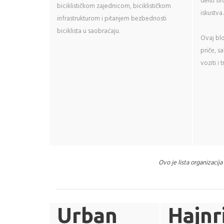
deliti sv
biciklističkom zajednicom, biciklističkom
iskustv
infrastrukturom i pitanjem bezbednosti
biciklista u saobraćaju.
Ovaj blog
priče, s
voziti i
Ovo je lista organizacij
Urban
Hajnr