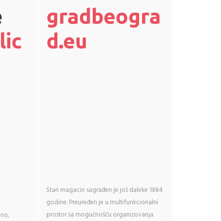
e
gradbeogra
lic
d.eu
Stari magacin sagrađen je još daleke 1884
godine. Preuređen je u multifunkcionalni
prostor sa mogućnošću organizovanja
lno,