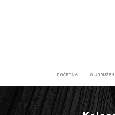
POČETNA
O UDRUŽEN