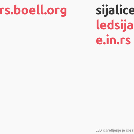
s.boell.org
sijalic
ledsija
e.in.rs
LED osvetljenje je idea