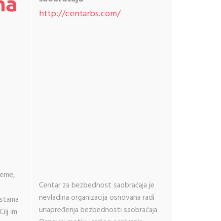
ma
http://centarbs.com/
reme,
Centar za bezbednost saobraćaja je
nevladina organizacija osnovana radi
rstama
unapređenja bezbednosti saobraćaja.
ilj im