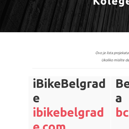
Kolege
Ovo je lista
projekata 
Ukoliko mislite da
iBikeBelgrad
Be
e
a
ibikebelgrad
bc
e.com