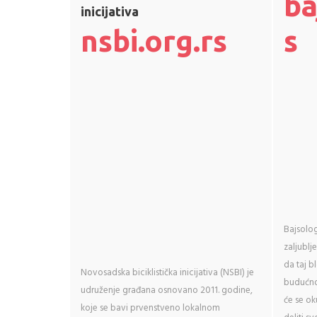
ba
inicijativa
nsbi.org.rs
s
Bajsolog
zaljublje
da taj b
Novosadska biciklistička inicijativa (NSBI) je
budućnos
udruženje građana osnovano 2011. godine,
će se oku
koje se bavi prvenstveno lokalnom