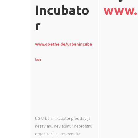
Incubato
www.r
r
www.goethe.de/
urbanincuba
tor
UG Urbani Inkubator predstavlja
nezavisnu, nevladinu i neprofitnu
organizaciju, usmerenu ka