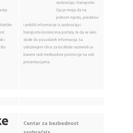
saobraćaju i transportu
avlja
čija je misija da na
jednom mjestu, predstavi
lističke
i približi informacije iz saobraćaja i
est
transporta korisnicima portala, te da se lako
ti i
dođe do pouzdanih informacija. Sa
 što
udruženjem Ulice za bicikliste razmenili su
banere radi međusobne promocije na veb
prezentacijama.
ke
Centar za bezbednost
saobraćaja