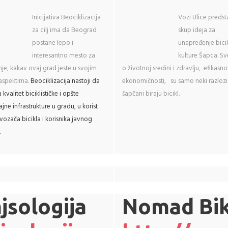
Inicijativa Beociklizacija
Vozi Ulice predst
za cilj ima da Beograd
skup ideja za
postane lepo i
unapređenje bicik
interesantno mesto za
kulture Šapca. Sv
anje, kakav ovaj grad jeste u svojim
o životnoj sredini i zdravlju, efikasnos
aspektima.
Beociklizacija nastoji da
ekonomičnosti, su samo neki razlozi
kvalitet biciklističke i opšte
šapčani biraju bicikl.
jne infrastrukture u gradu, u korist
vozača bicikla i korisnika javnog
.
jsologija
Nomad Bi