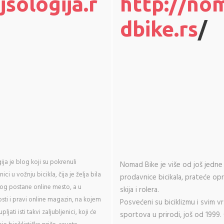
jsologija.r
http://no
dbike.rs
/
ija je blog koji su pokrenuli
Nomad Bike je više od još jedne
nici u vožnju bicikla, čija je želja bila
prodavnice bicikala, prateće op
log postane online mesto, a u
skija i rolera.
ti i pravi online magazin, na kojem
Posvećeni su biciklizmu i svim v
pljati isti takvi zaljubljenici, koji će
sportova u prirodi, još od 1999. C