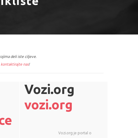
ikliste
jima deli iste ciljeve.
,
kontaktirajte nas
!
Vozi.org
vozi.org
ce
Vozi.org je portal o