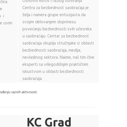
Osnovni motiv i razlog osnivanja
čina
Centra za bezbednost saobraćaja je
de
želja i namera grupe entuzijasta da
a i
svojim delovanjem doprinesu
je ovim
povećanju bezbednosti svih učesnika
u saobraćaju. Centar za bezbednost
saobraćaja okuplja stručnjake iz oblasti
bezbednosti saobraćaja, medija,
nevladinog sektora. Naime, naš tim čine
eksperti sa višegodišnjim praktičnim
iskustvom u oblasti bezbednosti
saobraćaja.
ođenju raznih aktivnosti.
KC Grad