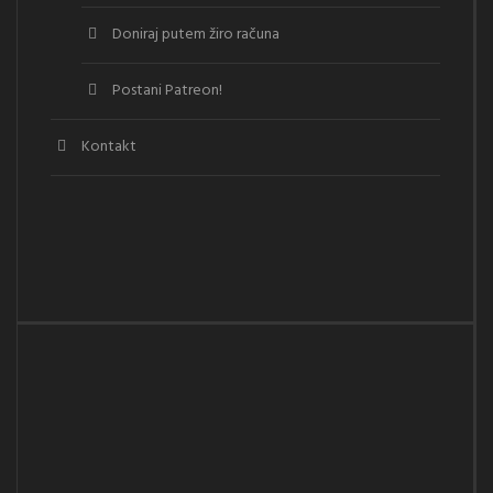
Doniraj putem žiro računa
Postani Patreon!
Kontakt