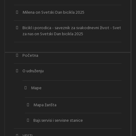
Milena
on
Svetski Dan bicikla 2025
Bicikl i porodica - saveznik za svakodnevni život - Svet
za nas
on
Svetski Dan bicikla 2025
Početna
O udruženju
Mape
Mapa žarišta
Bajs servisi i servisne stanice