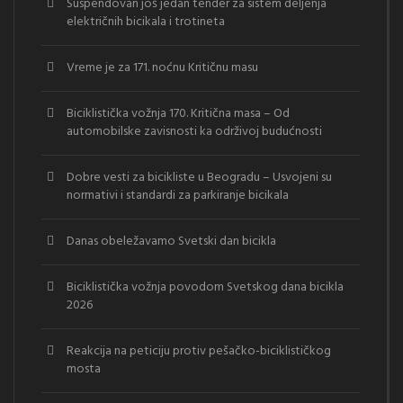
Suspendovan još jedan tender za sistem deljenja
električnih bicikala i trotineta
Vreme je za 171. noćnu Kritičnu masu
Biciklistička vožnja 170. Kritična masa – Od
automobilske zavisnosti ka održivoj budućnosti
Dobre vesti za bicikliste u Beogradu – Usvojeni su
normativi i standardi za parkiranje bicikala
Danas obeležavamo Svetski dan bicikla
Biciklistička vožnja povodom Svetskog dana bicikla
2026
Reakcija na peticiju protiv pešačko-biciklističkog
mosta