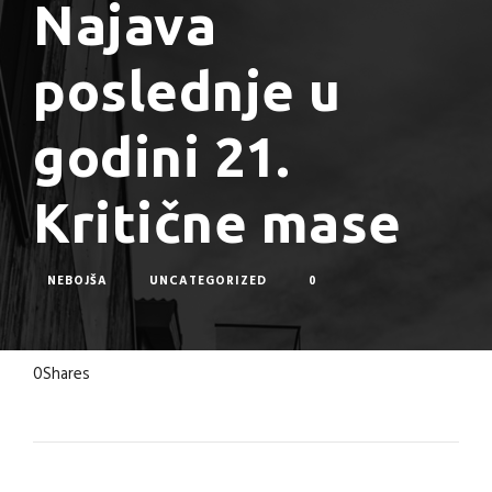
Najava
poslednje u
godini 21.
Kritične mase
NEBOJŠA
UNCATEGORIZED
0
0
Shares