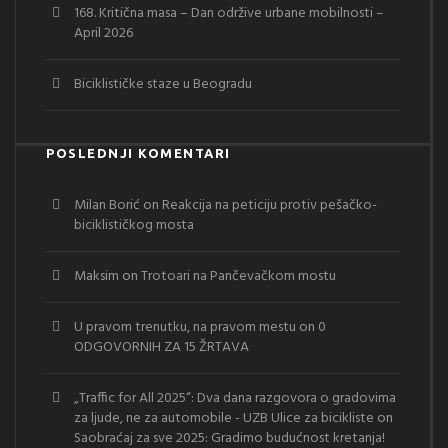
168. Kritična masa – Dan održive urbane mobilnosti –
April 2026
Biciklističke staze u Beogradu
POSLEDNJI KOMENTARI
Milan Borić
on
Reakcija na peticiju protiv pešačko-
biciklističkog mosta
Maksim
on
Trotoari na Pančevačkom mostu
U pravom trenutku, na pravom mestu
on
0
ODGOVORNIH ZA 15 ŽRTAVA
„Traffic for All 2025“: Dva dana razgovora o gradovima
za ljude, ne za automobile - UZB Ulice za bicikliste
on
Saobraćaj za sve 2025: Gradimo budućnost kretanja!