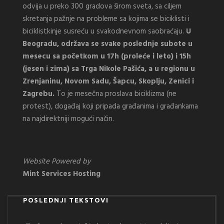
odvija u preko 300 gradova širom sveta, sa ciljem
skretanja pažnje na probleme sa kojima se biciklisti i
biciklistkinje susreću u svakodnevnom saobraćaju.
U
Beogradu, održava se svake poslednje subote u
mesecu sa početkom u 17h (proleće i leto) i 15h
(jesen i zima) sa Trga Nikole Pašića, a u regionu u
Zrenjaninu, Novom Sadu, Šapcu, Skoplju, Zenici i
Zagrebu.
To je mesečna proslava biciklizma (ne
protest), događaj koji pripada građanima i građankama
na najdirektniji mogući način.
Website Powered by
Mint Services Hosting
POSLEDNJI TEKSTOVI