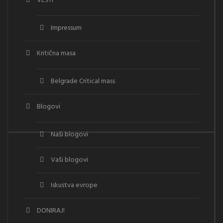
VESTI
Impressum
Kritična masa
Belgrade Critical mass
Blogovi
Naši blogovi
Vaši blogovi
Iskustva evrope
DONIRAJ!