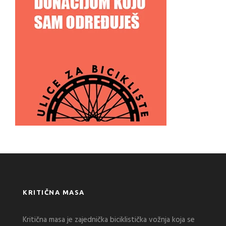
KRITIČNA MASA
Kritična masa je zajednička biciklistička vožnja koja se