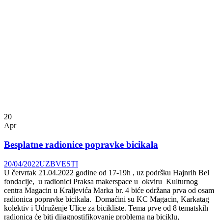
20
Apr
Besplatne radionice popravke bicikala
20/04/2022
UZB
VESTI
U četvrtak 21.04.2022 godine od 17-19h , uz podršku Hajnrih Bel
fondacije, u radionici Praksa makerspace u okviru Kulturnog
centra Magacin u Kraljevića Marka br. 4 biće održana prva od osam
radionica popravke bicikala. Domaćini su KC Magacin, Karkatag
kolektiv i Udruženje Ulice za bicikliste. Tema prve od 8 tematskih
radionica će biti dijagnostifikovanje problema na biciklu,