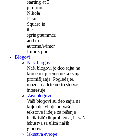
starting at 5
pm from
Nikola
Pašić
Square in
the
spring/summer,
and in
automn/winter
from 3 pm.
Blogovi
Naši blogovi
Naši blogovi je deo sajta na
kome mi pišemo neka svoja
promišljanja. Pogledajte,
možda nađete nešto što vas
interesuje.
Vaši blogovi
Vaši blogovi su deo sajta na
koje objavljujemo vaše
tekstove i ideje za rešenje
biciklističkih problema, ili vaša
iskustva sa ulica naših
gradova.
Iskustva evrope