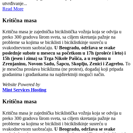
utvrđivanje...
Read More
Kritična masa
Kritična masa je zajednička biciklistička vožnja koja se odvija u
preko 300 gradova širom sveta, sa ciljem skretanja pažnje na
probleme sa kojima se biciklisti i biciklistkinje susreću u
svakodnevnom saobraćaju.
U Beogradu, održava se svake
poslednje subote u mesecu sa početkom u 17h (proleće i leto) i
15h (jesen i zima) sa Trga Nikole Pašića, a u regionu u
Zrenjaninu, Novom Sadu, Šapcu, Skoplju, Zenici i Zagrebu.
To
je mesečna proslava biciklizma (ne protest), događaj koji pripada
građanima i građankama na najdirektniji mogući način.
Website Powered by
Mint Services Hosting
Kritična masa
Kritična masa je zajednička biciklistička vožnja koja se odvija u
preko 300 gradova širom sveta, sa ciljem skretanja pažnje na
probleme sa kojima se biciklisti i biciklistkinje susreću u
svakodnevnom saobraćaju.
U Beogradu, održava se svake