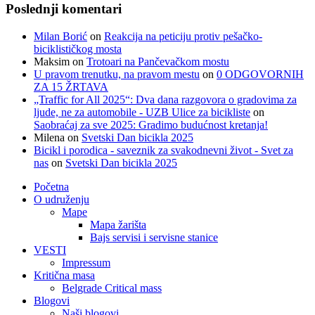
Poslednji komentari
Milan Borić
on
Reakcija na peticiju protiv pešačko-
biciklističkog mosta
Maksim
on
Trotoari na Pančevačkom mostu
U pravom trenutku, na pravom mestu
on
0 ODGOVORNIH
ZA 15 ŽRTAVA
„Traffic for All 2025“: Dva dana razgovora o gradovima za
ljude, ne za automobile - UZB Ulice za bicikliste
on
Saobraćaj za sve 2025: Gradimo budućnost kretanja!
Milena
on
Svetski Dan bicikla 2025
Bicikl i porodica - saveznik za svakodnevni život - Svet za
nas
on
Svetski Dan bicikla 2025
Početna
O udruženju
Mape
Mapa žarišta
Bajs servisi i servisne stanice
VESTI
Impressum
Kritična masa
Belgrade Critical mass
Blogovi
Naši blogovi