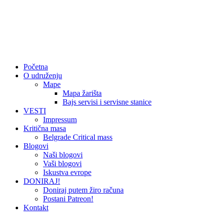
Početna
O udruženju
Mape
Mapa žarišta
Bajs servisi i servisne stanice
VESTI
Impressum
Kritična masa
Belgrade Critical mass
Blogovi
Naši blogovi
Vaši blogovi
Iskustva evrope
DONIRAJ!
Doniraj putem žiro računa
Postani Patreon!
Kontakt