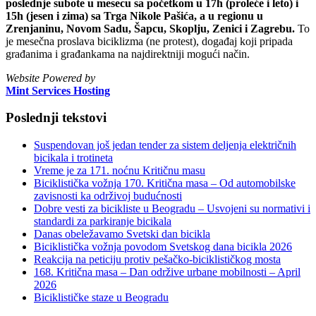
poslednje subote u mesecu sa početkom u 17h (proleće i leto) i
15h (jesen i zima) sa Trga Nikole Pašića, a u regionu u
Zrenjaninu, Novom Sadu, Šapcu, Skoplju, Zenici i Zagrebu.
To
je mesečna proslava biciklizma (ne protest), događaj koji pripada
građanima i građankama na najdirektniji mogući način.
Website Powered by
Mint Services Hosting
Poslednji tekstovi
Suspendovan još jedan tender za sistem deljenja električnih
bicikala i trotineta
Vreme je za 171. noćnu Kritičnu masu
Biciklistička vožnja 170. Kritična masa – Od automobilske
zavisnosti ka održivoj budućnosti
Dobre vesti za bicikliste u Beogradu – Usvojeni su normativi i
standardi za parkiranje bicikala
Danas obeležavamo Svetski dan bicikla
Biciklistička vožnja povodom Svetskog dana bicikla 2026
Reakcija na peticiju protiv pešačko-biciklističkog mosta
168. Kritična masa – Dan održive urbane mobilnosti – April
2026
Biciklističke staze u Beogradu