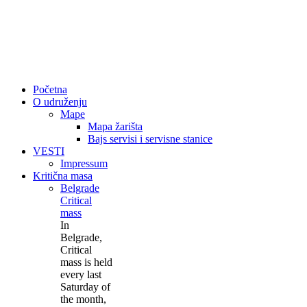
Početna
O udruženju
Mape
Mapa žarišta
Bajs servisi i servisne stanice
VESTI
Impressum
Kritična masa
Belgrade
Critical
mass
In
Belgrade,
Critical
mass is held
every last
Saturday of
the month,