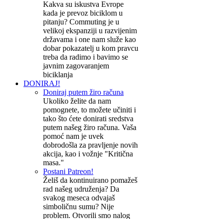
Kakva su iskustva Evrope
kada je prevoz biciklom u
pitanju? Commuting je u
velikoj ekspanziji u razvijenim
državama i one nam služe kao
dobar pokazatelj u kom pravcu
treba da radimo i bavimo se
javnim zagovaranjem
biciklanja
DONIRAJ!
Doniraj putem žiro računa
Ukoliko želite da nam
pomognete, to možete učiniti i
tako što ćete donirati sredstva
putem našeg žiro računa. Vaša
pomoć nam je uvek
dobrodošla za pravljenje novih
akcija, kao i vožnje "Kritična
masa."
Postani Patreon!
Želiš da kontinuirano pomažeš
rad našeg udruženja? Da
svakog meseca odvajaš
simboličnu sumu? Nije
problem. Otvorili smo nalog