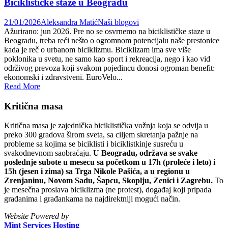
Biciklističke staze u Beogradu
21/01/2026
Aleksandra Matić
Naši blogovi
Ažurirano: jun 2026. Pre no se osvrnemo na biciklističke staze u
Beogradu, treba reći nešto o ogromnom potencijalu naše prestonice
kada je reč o urbanom biciklizmu. Biciklizam ima sve više
poklonika u svetu, ne samo kao sport i rekreacija, nego i kao vid
održivog prevoza koji svakom pojedincu donosi ogroman benefit:
ekonomski i zdravstveni. EuroVelo...
Read More
Kritična masa
Kritična masa je zajednička biciklistička vožnja koja se odvija u
preko 300 gradova širom sveta, sa ciljem skretanja pažnje na
probleme sa kojima se biciklisti i biciklistkinje susreću u
svakodnevnom saobraćaju.
U Beogradu, održava se svake
poslednje subote u mesecu sa početkom u 17h (proleće i leto) i
15h (jesen i zima) sa Trga Nikole Pašića, a u regionu u
Zrenjaninu, Novom Sadu, Šapcu, Skoplju, Zenici i Zagrebu.
To
je mesečna proslava biciklizma (ne protest), događaj koji pripada
građanima i građankama na najdirektniji mogući način.
Website Powered by
Mint Services Hosting