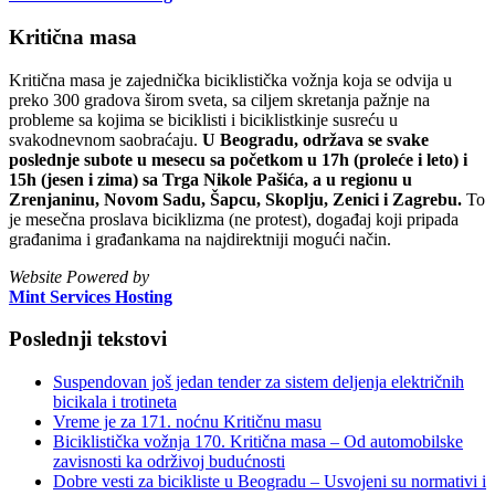
Kritična masa
Kritična masa je zajednička biciklistička vožnja koja se odvija u
preko 300 gradova širom sveta, sa ciljem skretanja pažnje na
probleme sa kojima se biciklisti i biciklistkinje susreću u
svakodnevnom saobraćaju.
U Beogradu, održava se svake
poslednje subote u mesecu sa početkom u 17h (proleće i leto) i
15h (jesen i zima) sa Trga Nikole Pašića, a u regionu u
Zrenjaninu, Novom Sadu, Šapcu, Skoplju, Zenici i Zagrebu.
To
je mesečna proslava biciklizma (ne protest), događaj koji pripada
građanima i građankama na najdirektniji mogući način.
Website Powered by
Mint Services Hosting
Poslednji tekstovi
Suspendovan još jedan tender za sistem deljenja električnih
bicikala i trotineta
Vreme je za 171. noćnu Kritičnu masu
Biciklistička vožnja 170. Kritična masa – Od automobilske
zavisnosti ka održivoj budućnosti
Dobre vesti za bicikliste u Beogradu – Usvojeni su normativi i