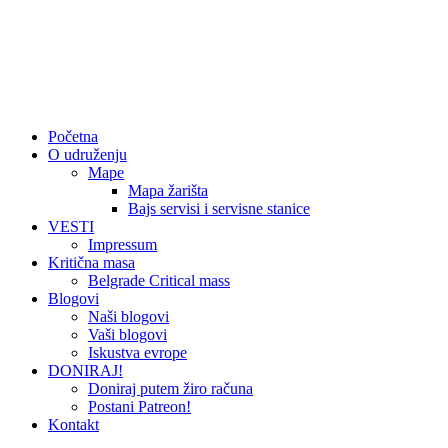
Početna
O udruženju
Mape
Mapa žarišta
Bajs servisi i servisne stanice
VESTI
Impressum
Kritična masa
Belgrade Critical mass
Blogovi
Naši blogovi
Vaši blogovi
Iskustva evrope
DONIRAJ!
Doniraj putem žiro računa
Postani Patreon!
Kontakt