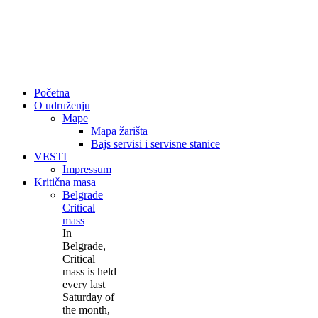
Početna
O udruženju
Mape
Mapa žarišta
Bajs servisi i servisne stanice
VESTI
Impressum
Kritična masa
Belgrade
Critical
mass
In
Belgrade,
Critical
mass is held
every last
Saturday of
the month,