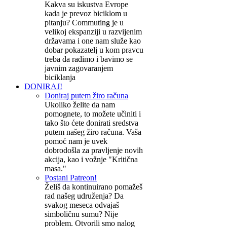
Kakva su iskustva Evrope
kada je prevoz biciklom u
pitanju? Commuting je u
velikoj ekspanziji u razvijenim
državama i one nam služe kao
dobar pokazatelj u kom pravcu
treba da radimo i bavimo se
javnim zagovaranjem
biciklanja
DONIRAJ!
Doniraj putem žiro računa
Ukoliko želite da nam
pomognete, to možete učiniti i
tako što ćete donirati sredstva
putem našeg žiro računa. Vaša
pomoć nam je uvek
dobrodošla za pravljenje novih
akcija, kao i vožnje "Kritična
masa."
Postani Patreon!
Želiš da kontinuirano pomažeš
rad našeg udruženja? Da
svakog meseca odvajaš
simboličnu sumu? Nije
problem. Otvorili smo nalog