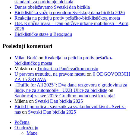
standardi za parkiranje bicikala
Danas obeležavamo Svetski dan bicikla
Biciklistička vožnja povodom Svetskog dana bicikla 2026
Reakcija na peticiju protiv pešačko-biciklističkog mosta
168. Kritična masa – Dan održive urbane mobilnosti – April
2026
Biciklističke staze u Beogradu
Poslednji komentari
Milan Borić
on
Reakcija na peticiju protiv pešačko-
biciklističkog mosta
Maksim
on
Trotoari na Pančevačkom mostu
U pravom trenutku, na pravom mestu
on
0 ODGOVORNIH
ZA 15 ŽRTAVA
„Traffic for All 2025“: Dva dana razgovora o gradovima za
ljude, ne za automobile - UZB Ulice za bicikliste
on
Saobraćaj za sve 2025: Gradimo budućnost kretanja!
Milena
on
Svetski Dan bicikla 2025
Bicikl i porodica - saveznik za svakodnevni život - Svet za
nas
on
Svetski Dan bicikla 2025
Početna
O udruženju
Mape