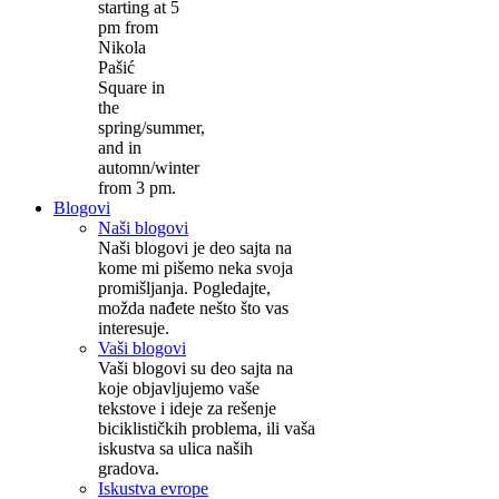
starting at 5
pm from
Nikola
Pašić
Square in
the
spring/summer,
and in
automn/winter
from 3 pm.
Blogovi
Naši blogovi
Naši blogovi je deo sajta na
kome mi pišemo neka svoja
promišljanja. Pogledajte,
možda nađete nešto što vas
interesuje.
Vaši blogovi
Vaši blogovi su deo sajta na
koje objavljujemo vaše
tekstove i ideje za rešenje
biciklističkih problema, ili vaša
iskustva sa ulica naših
gradova.
Iskustva evrope