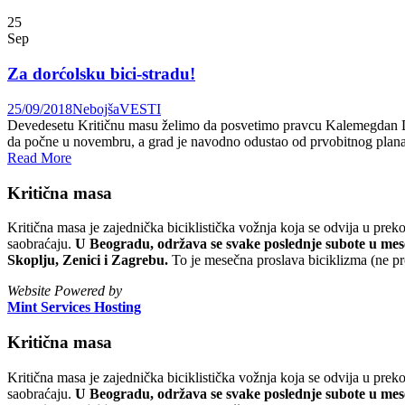
25
Sep
Za dorćolsku bici-stradu!
25/09/2018
Nebojša
VESTI
Devedesetu Kritičnu masu želimo da posvetimo pravcu Kalemegdan Do
da počne u novembru, a grad je navodno odustao od prvobitnog plana d
Read More
Kritična masa
Kritična masa je zajednička biciklistička vožnja koja se odvija u prek
saobraćaju.
U Beogradu, održava se svake poslednje subote u mesec
Skoplju, Zenici i Zagrebu.
To je mesečna proslava biciklizma (ne pr
Website Powered by
Mint Services Hosting
Kritična masa
Kritična masa je zajednička biciklistička vožnja koja se odvija u prek
saobraćaju.
U Beogradu, održava se svake poslednje subote u mesec