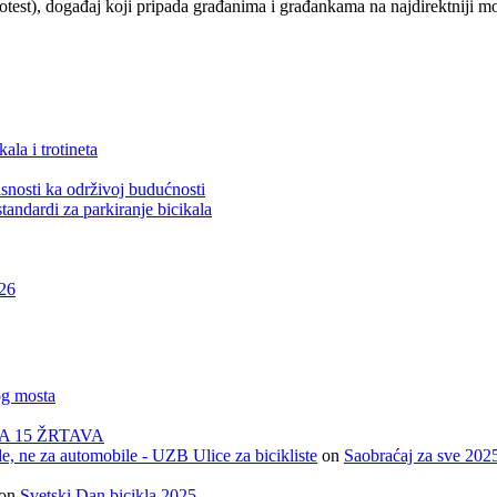
otest), događaj koji pripada građanima i građankama na najdirektniji m
ala i trotineta
snosti ka održivoj budućnosti
tandardi za parkiranje bicikala
026
og mosta
A 15 ŽRTAVA
e, ne za automobile - UZB Ulice za bicikliste
on
Saobraćaj za sve 202
on
Svetski Dan bicikla 2025