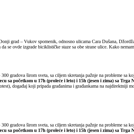
nji grad – Vukov spomenik, odnosno ulicama Cara Dušana, Džordža Vaš
a se ovde izgrade biciklističke staze sa obe strane ulice. Kako nemam
o 300 gradova širom sveta, sa ciljem skretanja pažnje na probleme sa koj
u sa početkom u 17h (proleće i leto) i 15h (jesen i zima) sa Trga
otest), događaj koji pripada građanima i građankama na najdirektniji m
o 300 gradova širom sveta, sa ciljem skretanja pažnje na probleme sa koj
u sa početkom u 17h (proleće i leto) i 15h (jesen i zima) sa Trga