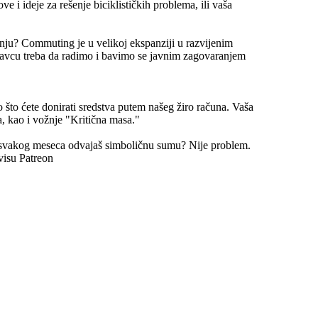
e i ideje za rešenje biciklističkih problema, ili vaša
nju? Commuting je u velikoj ekspanziji u razvijenim
avcu treba da radimo i bavimo se javnim zagovaranjem
 što ćete donirati sredstva putem našeg žiro računa. Vaša
, kao i vožnje "Kritična masa."
 svakog meseca odvajaš simboličnu sumu? Nije problem.
visu Patreon