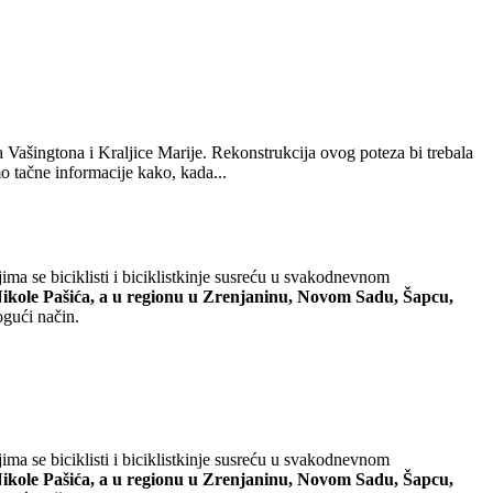
ingtona i Kraljice Marije. Rekonstrukcija ovog poteza bi trebala
o tačne informacije kako, kada...
ima se biciklisti i biciklistkinje susreću u svakodnevnom
 Nikole Pašića, a u regionu u Zrenjaninu, Novom Sadu, Šapcu,
ogući način.
ima se biciklisti i biciklistkinje susreću u svakodnevnom
 Nikole Pašića, a u regionu u Zrenjaninu, Novom Sadu, Šapcu,