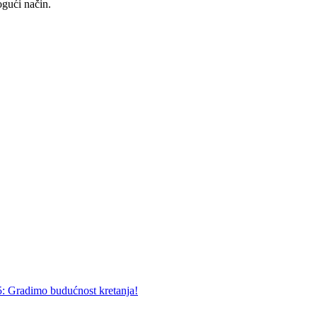
ogući način.
5: Gradimo budućnost kretanja!