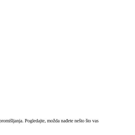
romišljanja. Pogledajte, možda nađete nešto što vas