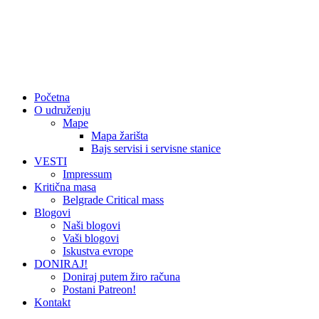
Početna
O udruženju
Mape
Mapa žarišta
Bajs servisi i servisne stanice
VESTI
Impressum
Kritična masa
Belgrade Critical mass
Blogovi
Naši blogovi
Vaši blogovi
Iskustva evrope
DONIRAJ!
Doniraj putem žiro računa
Postani Patreon!
Kontakt