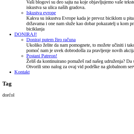
Vaši blogovi su deo sajta na koje objavljujemo vaše tekstov
iskustva sa ulica naših gradova.
Iskustva evrope
Kakva su iskustva Evrope kada je prevoz biciklom u pita
državama i one nam služe kao dobar pokazatelj u kom pr
biciklanja
DONIRAJ!
Doniraj putem žiro računa
Ukoliko želite da nam pomognete, to možete učiniti i tako
pomoć nam je uvek dobrodošla za pravljenje novih akcija
Postani Patreon!
Želiš da kontinuirano pomažeš rad našeg udruženja? Da
Otvorili smo nalog za ovaj vid podrške na globalnom ser
Kontakt
Tag
dorćol