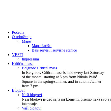
Početna
O udruženju
Mape
Mapa žarišta
Bajs servisi i servisne stanice
VESTI
Impressum
Kritična masa
Belgrade Critical mass
In Belgrade, Critical mass is held every last Saturday
of the month, starting at 5 pm from Nikola Pašić
Square in the spring/summer, and in automn/winter
from 3 pm.
Blogovi
Naši blogovi
Naši blogovi je deo sajta na kome mi pišemo neka svoja p
interesuje.
Vaši blogovi