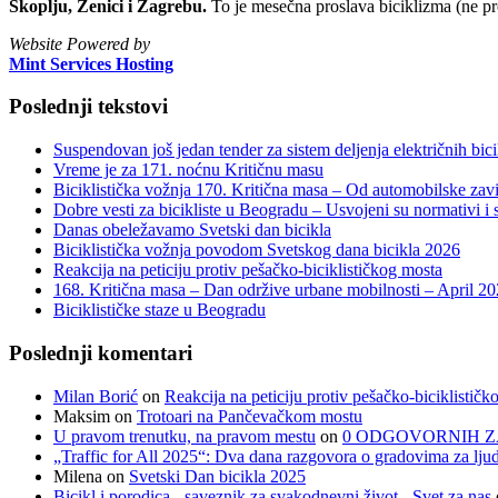
Skoplju, Zenici i Zagrebu.
To je mesečna proslava biciklizma (ne pr
Website Powered by
Mint Services Hosting
Poslednji tekstovi
Suspendovan još jedan tender za sistem deljenja električnih bicik
Vreme je za 171. noćnu Kritičnu masu
Biciklistička vožnja 170. Kritična masa – Od automobilske zavi
Dobre vesti za bicikliste u Beogradu – Usvojeni su normativi i s
Danas obeležavamo Svetski dan bicikla
Biciklistička vožnja povodom Svetskog dana bicikla 2026
Reakcija na peticiju protiv pešačko-biciklističkog mosta
168. Kritična masa – Dan održive urbane mobilnosti – April 2
Biciklističke staze u Beogradu
Poslednji komentari
Milan Borić
on
Reakcija na peticiju protiv pešačko-biciklističk
Maksim
on
Trotoari na Pančevačkom mostu
U pravom trenutku, na pravom mestu
on
0 ODGOVORNIH Z
„Traffic for All 2025“: Dva dana razgovora o gradovima za ljud
Milena
on
Svetski Dan bicikla 2025
Bicikl i porodica - saveznik za svakodnevni život - Svet za nas