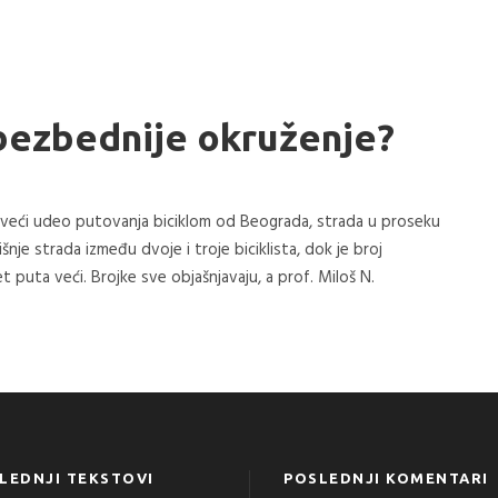
 bezbednije okruženje?
a veći udeo putovanja biciklom od Beograda, strada u proseku
nje strada između dvoje i troje biciklista, dok je broj
t puta veći. Brojke sve objašnjavaju, a prof. Miloš N.
LEDNJI TEKSTOVI
POSLEDNJI KOMENTARI