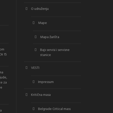
O udruženju
Mape
Mapa žarišta
vom
Bajs servisi i servisne
A 15
stanice
VESTI
ana
jude,
Impressum
ce za
ve
Kritična masa
Belgrade Critical mass
la