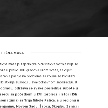
RITIČNA MASA
itična masa je zajednička biciklistička vožnja koja se
vija u preko 300 gradova širom sveta, sa ciljem
retanja pažnje na probleme sa kojima se biciklisti i
ciklistkinje susreću u svakodnevnom saobraćaju.
U
ogradu, održava se svake poslednje subote u
secu sa početkom u 17h (proleće i leto) i 15h
esen i zima) sa Trga Nikole Pašića, a u regionu u
enjaninu, Novom Sadu, Šapcu, Skoplju, Zenici i