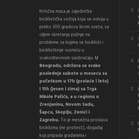
Kritična masa je zajednička
biciklistička vožnja koja se odvija u
preko 300 gradova širom sveta, sa
ciljem skretanja pažnje na
probleme sa kojima se biciklisti i
biciklistkinje susreću u
svakodnevnom saobraćaju.
U
Beogradu, održava se svake
poslednje subote u mesecu sa
početkom u 17h (proleće i leto)
i 15h (jesen i zima) sa Trga
Nikole Pašića, a u regionu u
Zrenjaninu, Novom Sadu,
Šapcu, Skoplju, Zenici i
Zagrebu.
To je mesečna proslava
biciklizma (ne protest), događaj
koji pripada građanima i