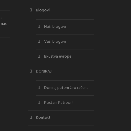
Blogovi
za
 nas
Naši blogovi
Vaši blogovi
Iskustva evrope
DONIRAJ!
Doniraj putem žiro računa
Postani Patreon!
Kontakt