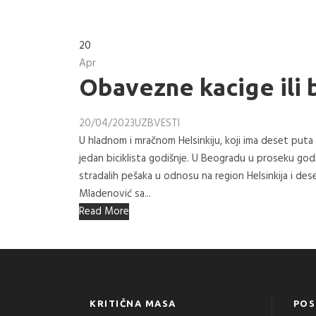
20
Apr
Obavezne kacige ili
20/04/2023
UZB
VESTI
U hladnom i mračnom Helsinkiju, koji ima deset put
jedan biciklista godišnje. U Beogradu u proseku godiš
stradalih pešaka u odnosu na region Helsinkija i dese
Mladenović sa...
Read More
KRITIČNA MASA
POS