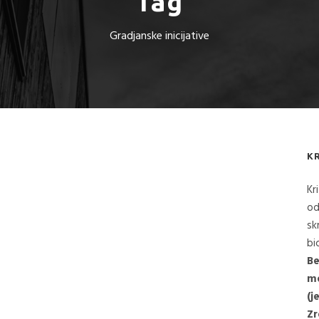
Tag
Gradjanske inicijative
K
Kr
od
sk
bi
Be
me
(j
Zr