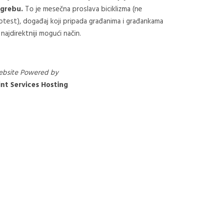
grebu.
To je mesečna proslava biciklizma (ne
otest), događaj koji pripada građanima i građankama
 najdirektniji mogući način.
bsite Powered by
nt Services Hosting