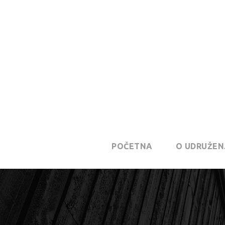
POČETNA
O UDRUŽEN