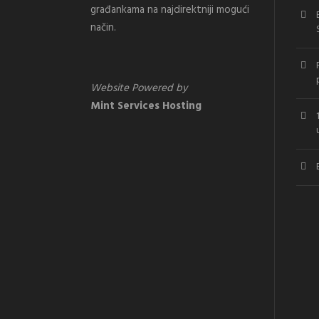
građankama na najdirektniji mogući
način.
Website Powered by
Mint Services Hosting