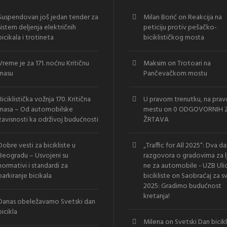
Suspendovan još jedan tender za
Milan Borić
on
Reakcija na
sistem deljenja električnih
peticiju protiv pešačko-
bicikala i trotineta
biciklističkog mosta
Vreme je za 171. noćnu Kritičnu
Maksim
on
Trotoari na
masu
Pančevačkom mostu
Biciklistička vožnja 170. Kritična
U pravom trenutku, na pra
masa – Od automobilske
mestu
on
0 ODGOVORNIH Z
zavisnosti ka održivoj budućnosti
ŽRTAVA
Dobre vesti za bicikliste u
„Traffic for All 2025“: Dva d
Beogradu – Usvojeni su
razgovora o gradovima za l
normativi i standardi za
ne za automobile - UZB Uli
parkiranje bicikala
bicikliste
on
Saobraćaj za s
2025: Gradimo budućnost
kretanja!
Danas obeležavamo Svetski dan
bicikla
Milena
on
Svetski Dan bicik