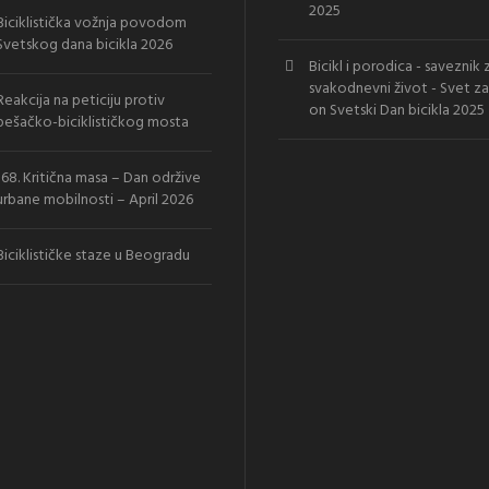
2025
Biciklistička vožnja povodom
Svetskog dana bicikla 2026
Bicikl i porodica - saveznik 
svakodnevni život - Svet za
Reakcija na peticiju protiv
on
Svetski Dan bicikla 2025
pešačko-biciklističkog mosta
168. Kritična masa – Dan održive
urbane mobilnosti – April 2026
Biciklističke staze u Beogradu