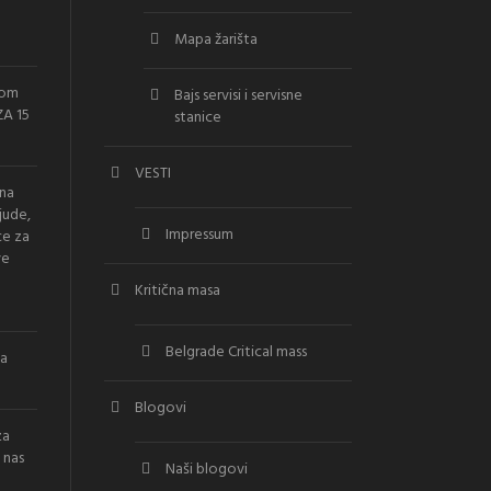
Mapa žarišta
vom
Bajs servisi i servisne
A 15
stanice
VESTI
ana
jude,
Impressum
ce za
ve
Kritična masa
Belgrade Critical mass
la
Blogovi
za
 nas
Naši blogovi