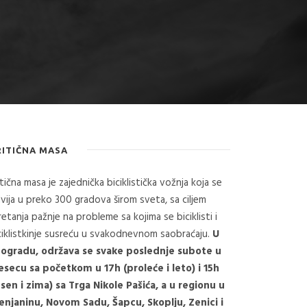
RITIČNA MASA
itična masa je zajednička biciklistička vožnja koja se
vija u preko 300 gradova širom sveta, sa ciljem
retanja pažnje na probleme sa kojima se biciklisti i
ciklistkinje susreću u svakodnevnom saobraćaju.
U
ogradu, održava se svake poslednje subote u
secu sa početkom u 17h (proleće i leto) i 15h
esen i zima) sa Trga Nikole Pašića, a u regionu u
enjaninu, Novom Sadu, Šapcu, Skoplju, Zenici i