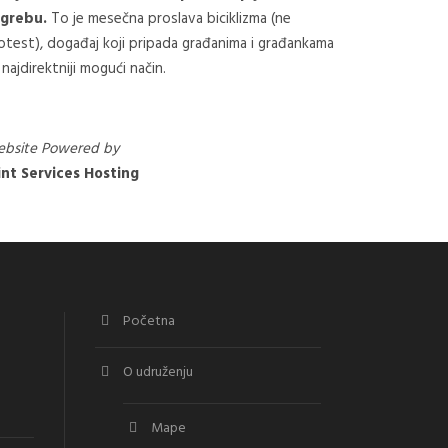
grebu.
To je mesečna proslava biciklizma (ne
otest), događaj koji pripada građanima i građankama
 najdirektniji mogući način.
bsite Powered by
nt Services Hosting
Početna
O udruženju
Mape