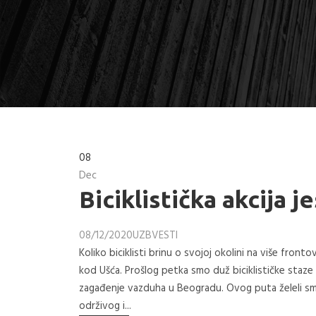
08
Dec
Biciklistička akcija 
08/12/2020
UZB
VESTI
Koliko biciklisti brinu o svojoj okolini na više front
kod Ušća. Prošlog petka smo duž biciklističke staze
zagađenje vazduha u Beogradu. Ovog puta želeli smo
održivog i...