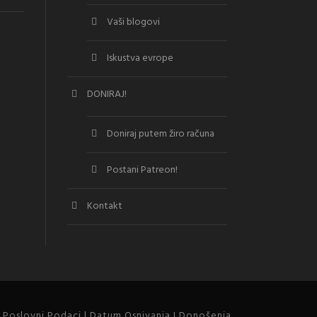
Vaši blogovi
Iskustva evrope
DONIRAJ!
Doniraj putem žiro računa
Postani Patreon!
Kontakt
 | Poslovni Podaci | Datum Osnivanja I Donošenja