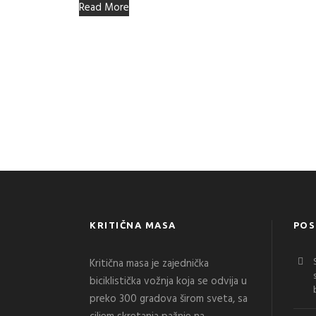
Read More
KRITIČNA MASA
POS
Kritična masa je zajednička
biciklistička vožnja koja se odvija u
preko 300 gradova širom sveta, sa