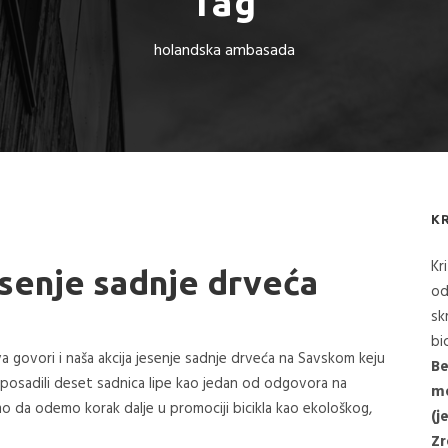
Tag
holandska ambasada
K
Kr
jesenje sadnje drveća
od
sk
bi
ova govori i naša akcija jesenje sadnje drveća na Savskom keju
Be
 posadili deset sadnica lipe kao jedan od odgovora na
me
 da odemo korak dalje u promociji bicikla kao ekološkog,
(j
Zr