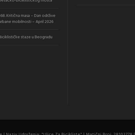
pešačko-biciklističkog mosta
168. Kritična masa – Dan održive
urbane mobilnosti – April 2026
Biciklističke staze u Beogradu
 | Naziv Udruženja: "Ulice Za Bicikliste" | Matični Broj: 28103778