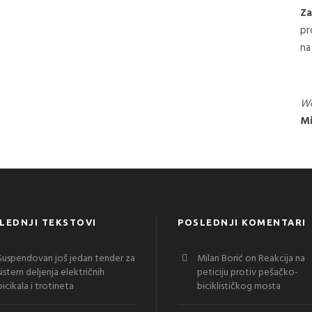
Za
pr
na
We
Mi
LEDNJI TEKSTOVI
POSLEDNJI KOMENTARI
Suspendovan još jedan tender za
Milan Borić
on
Reakcija na
sistem deljenja električnih
peticiju protiv pešačko-
bicikala i trotineta
biciklističkog mosta