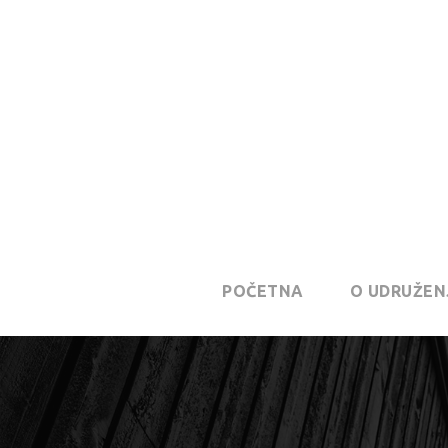
POČETNA
O UDRUŽEN