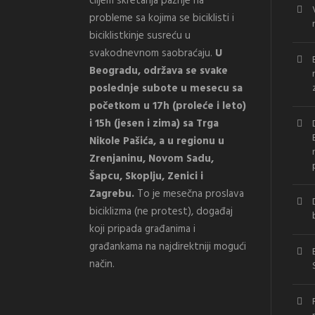
ciljem skretanja pažnje na
probleme sa kojima se biciklisti i
biciklistkinje susreću u
svakodnevnom saobraćaju.
U
Beogradu, održava se svake
poslednje subote u mesecu sa
početkom u 17h (proleće i leto)
i 15h (jesen i zima) sa Trga
Nikole Pašića, a u regionu u
Zrenjaninu, Novom Sadu,
Šapcu, Skoplju, Zenici i
Zagrebu.
To je mesečna proslava
biciklizma (ne protest), događaj
koji pripada građanima i
građankama na najdirektniji mogući
način.