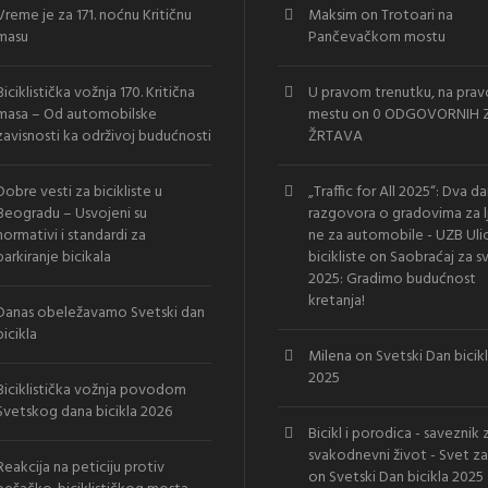
Vreme je za 171. noćnu Kritičnu
Maksim
on
Trotoari na
masu
Pančevačkom mostu
Biciklistička vožnja 170. Kritična
U pravom trenutku, na pra
masa – Od automobilske
mestu
on
0 ODGOVORNIH Z
zavisnosti ka održivoj budućnosti
ŽRTAVA
Dobre vesti za bicikliste u
„Traffic for All 2025“: Dva d
Beogradu – Usvojeni su
razgovora o gradovima za l
normativi i standardi za
ne za automobile - UZB Uli
parkiranje bicikala
bicikliste
on
Saobraćaj za s
2025: Gradimo budućnost
kretanja!
Danas obeležavamo Svetski dan
bicikla
Milena
on
Svetski Dan bicik
2025
Biciklistička vožnja povodom
Svetskog dana bicikla 2026
Bicikl i porodica - saveznik 
svakodnevni život - Svet za
Reakcija na peticiju protiv
on
Svetski Dan bicikla 2025