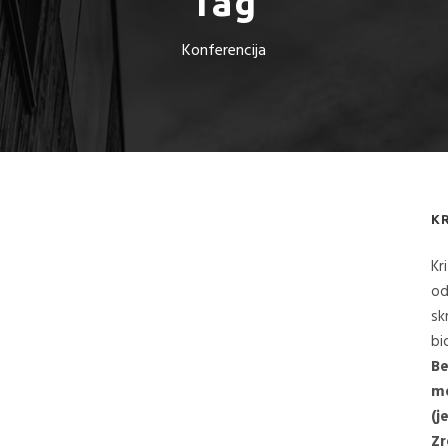
Tag
Konferencija
K
Kr
od
sk
bi
Be
me
(j
Zr