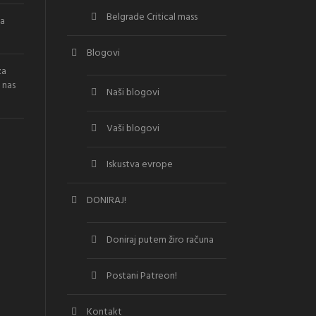
Belgrade Critical mass
la
Blogovi
za
 nas
Naši blogovi
Vaši blogovi
Iskustva evrope
DONIRAJ!
Doniraj putem žiro računa
Postani Patreon!
Kontakt