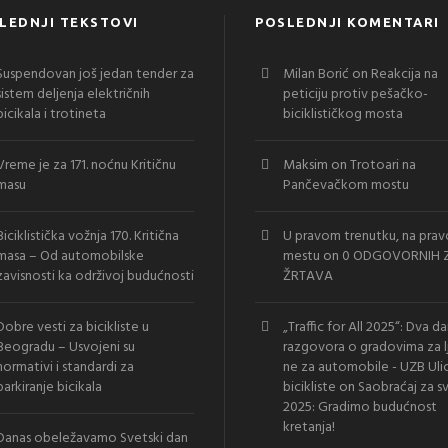
LEDNJI TEKSTOVI
POSLEDNJI KOMENTARI
Suspendovan još jedan tender za
Milan Borić
on
Reakcija na
sistem deljenja električnih
peticiju protiv pešačko-
bicikala i trotineta
biciklističkog mosta
Vreme je za 171. noćnu Kritičnu
Maksim
on
Trotoari na
masu
Pančevačkom mostu
Biciklistička vožnja 170. Kritična
U pravom trenutku, na pra
masa – Od automobilske
mestu
on
0 ODGOVORNIH Z
zavisnosti ka održivoj budućnosti
ŽRTAVA
Dobre vesti za bicikliste u
„Traffic for All 2025“: Dva d
Beogradu – Usvojeni su
razgovora o gradovima za l
normativi i standardi za
ne za automobile - UZB Uli
parkiranje bicikala
bicikliste
on
Saobraćaj za s
2025: Gradimo budućnost
kretanja!
Danas obeležavamo Svetski dan