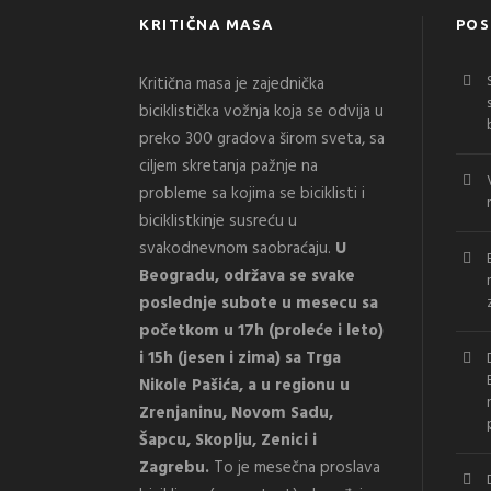
KRITIČNA MASA
POS
Kritična masa je zajednička
biciklistička vožnja koja se odvija u
preko 300 gradova širom sveta, sa
ciljem skretanja pažnje na
probleme sa kojima se biciklisti i
biciklistkinje susreću u
svakodnevnom saobraćaju.
U
Beogradu, održava se svake
poslednje subote u mesecu sa
početkom u 17h (proleće i leto)
i 15h (jesen i zima) sa Trga
Nikole Pašića, a u regionu u
Zrenjaninu, Novom Sadu,
Šapcu, Skoplju, Zenici i
Zagrebu.
To je mesečna proslava