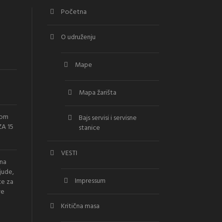
Početna
O udruženju
Mape
Mapa žarišta
vom
Bajs servisi i servisne
A 15
stanice
VESTI
ana
jude,
Impressum
ce za
ve
Kritična masa