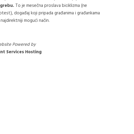
grebu.
To je mesečna proslava biciklizma (ne
otest), događaj koji pripada građanima i građankama
 najdirektniji mogući način.
bsite Powered by
nt Services Hosting