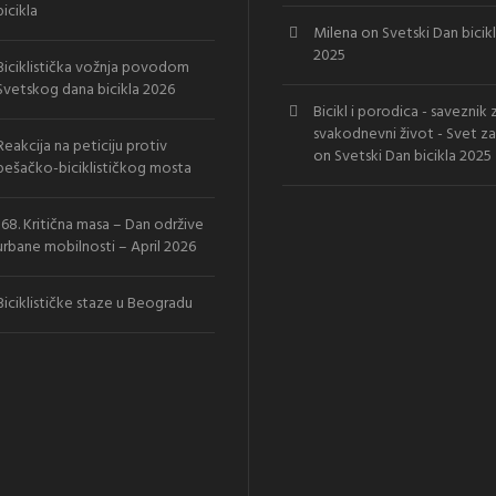
bicikla
Milena
on
Svetski Dan bicik
2025
Biciklistička vožnja povodom
Svetskog dana bicikla 2026
Bicikl i porodica - saveznik 
svakodnevni život - Svet za
Reakcija na peticiju protiv
on
Svetski Dan bicikla 2025
pešačko-biciklističkog mosta
168. Kritična masa – Dan održive
urbane mobilnosti – April 2026
Biciklističke staze u Beogradu