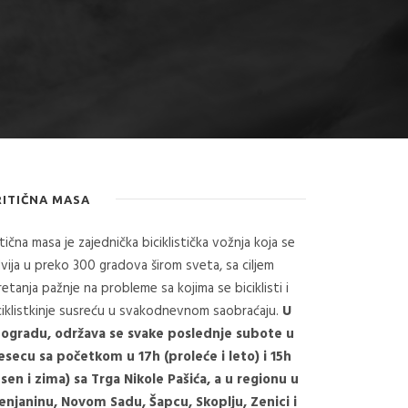
RITIČNA MASA
itična masa je zajednička biciklistička vožnja koja se
vija u preko 300 gradova širom sveta, sa ciljem
retanja pažnje na probleme sa kojima se biciklisti i
ciklistkinje susreću u svakodnevnom saobraćaju.
U
ogradu, održava se svake poslednje subote u
secu sa početkom u 17h (proleće i leto) i 15h
esen i zima) sa Trga Nikole Pašića, a u regionu u
enjaninu, Novom Sadu, Šapcu, Skoplju, Zenici i