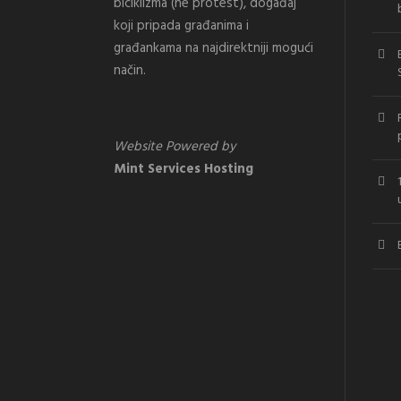
biciklizma (ne protest), događaj
koji pripada građanima i
građankama na najdirektniji mogući
način.
Website Powered by
Mint Services Hosting