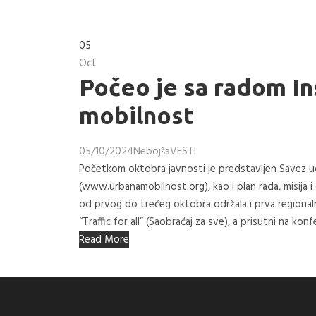
05
Oct
Počeo je sa radom In
mobilnost
05/10/2024
Nebojša
VESTI
Početkom oktobra javnosti je predstavljen Savez u
(www.urbanamobilnost.org), kao i plan rada, misija i 
od prvog do trećeg oktobra održala i prva regional
“Traffic for all” (Saobraćaj za sve), a prisutni na konfe
Read More