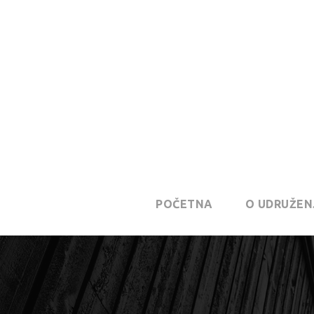
POČETNA
O UDRUŽEN