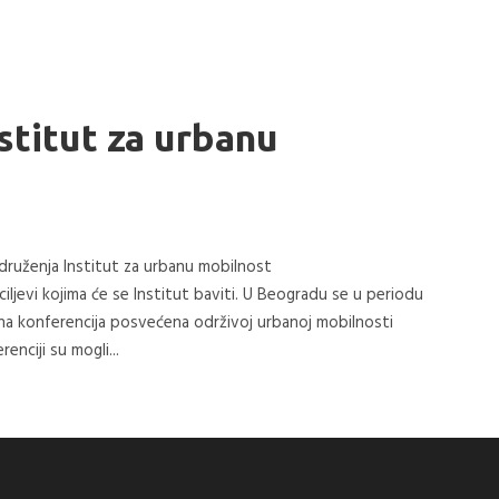
stitut za urbanu
druženja Institut za urbanu mobilnost
ciljevi kojima će se Institut baviti. U Beogradu se u periodu
na konferencija posvećena održivoj urbanoj mobilnosti
renciji su mogli...