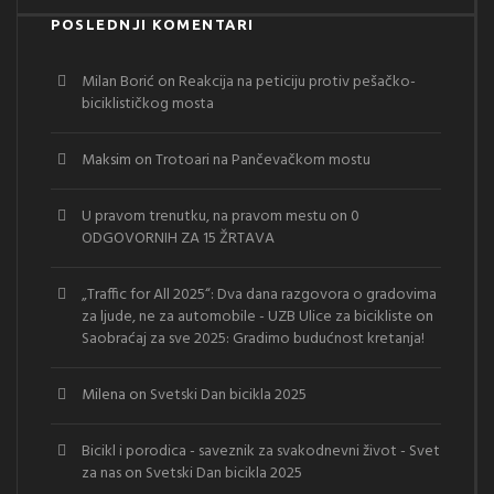
POSLEDNJI KOMENTARI
Milan Borić
on
Reakcija na peticiju protiv pešačko-
biciklističkog mosta
Maksim
on
Trotoari na Pančevačkom mostu
U pravom trenutku, na pravom mestu
on
0
ODGOVORNIH ZA 15 ŽRTAVA
„Traffic for All 2025“: Dva dana razgovora o gradovima
za ljude, ne za automobile - UZB Ulice za bicikliste
on
Saobraćaj za sve 2025: Gradimo budućnost kretanja!
Milena
on
Svetski Dan bicikla 2025
Bicikl i porodica - saveznik za svakodnevni život - Svet
za nas
on
Svetski Dan bicikla 2025