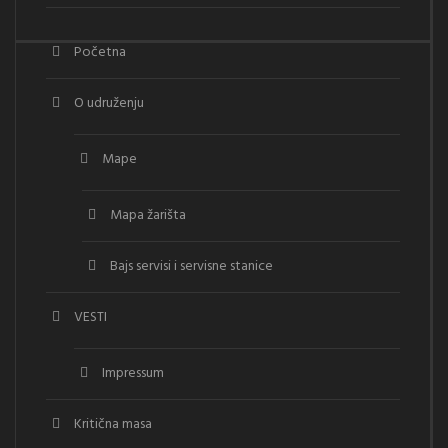
Početna
O udruženju
Mape
Mapa žarišta
Bajs servisi i servisne stanice
VESTI
Impressum
Kritična masa