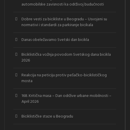
automobilske zavisnosti ka održivoj budućnosti
Dobre vesti za bicikliste u Beogradu – Usvojeni su
normativi i standardi za parkiranje bicikala
Danas obeležavamo Svetski dan bicikla
Biciklistička vožnja povodom Svetskog dana bicikla
2026
Reakcija na peticiju protiv pešačko-biciklističkog
mosta
168. Kritična masa – Dan održive urbane mobilnosti –
April 2026
Biciklističke staze u Beogradu