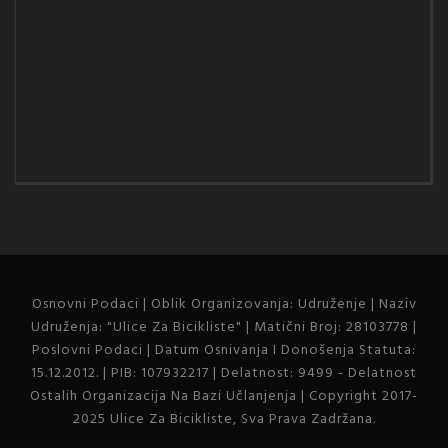
Osnovni Podaci | Oblik Organizovanja: Udruženje | Naziv
Udruženja: "Ulice Za Bicikliste" | Matični Broj: 28103778 |
Poslovni Podaci | Datum Osnivanja I Donošenja Statuta:
15.12.2012. | PIB: 107932217 | Delatnost: 9499 - Delatnost
Ostalih Organizacija Na Bazi Učlanjenja | Copyright 2017-
2025 Ulice Za Bicikliste, Sva Prava Zadržana.