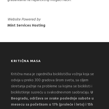
građankama na najdirektniji mogući način.
Website Powered by
Mint Services Hosting
KRITIČNA MASA
Kritična masa je zajednička biciklistička vožnja koja se
odvija u preko 300 gradova širom sveta, sa ciljem
skretanja pažnje na probleme sa kojima se biciklisti i
biciklistkinje susreću u svakodnevnom saobraćaju.
U
Beogradu, održava se svake poslednje subote u
mesecu sa početkom u 17h (proleće i leto) i 15h