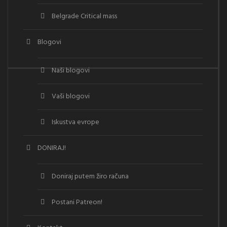
Belgrade Critical mass
Blogovi
Naši blogovi
Vaši blogovi
Iskustva evrope
DONIRAJ!
Doniraj putem žiro računa
Postani Patreon!