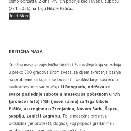
ćemo održati u 2 čina. Prvi čin počinje kao i uvek u subotu
(27.11.2021.) na Trgu Nikole Pašića...
Read More
KRITIČNA MASA
Kritična masa je zajednička biciklistička vožnja koja se odvija
u preko 300 gradova širom sveta, sa ciljem skretanja pažnje
na probleme sa kojima se biciklisti i biciklistkinje susreću u
svakodnevnom saobraćaju.
U Beogradu, održava se
svake poslednje subote u mesecu sa početkom u 17h
(proleće i leto) i 15h (jesen i zima) sa Trga Nikole
Pašića, a u regionu u Zrenjaninu, Novom Sadu, Šapcu,
Skoplju, Zenici i Zagrebu.
To je mesečna proslava
biciklizma (ne protest), događaj koji pripada građanima i