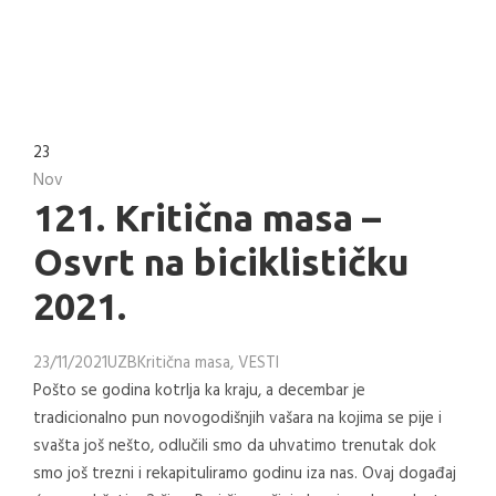
23
Nov
121. Kritična masa –
Osvrt na biciklističku
2021.
23/11/2021
UZB
Kritična masa
,
VESTI
Pošto se godina kotrlja ka kraju, a decembar je
tradicionalno pun novogodišnjih vašara na kojima se pije i
svašta još nešto, odlučili smo da uhvatimo trenutak dok
smo još trezni i rekapituliramo godinu iza nas. Ovaj događaj