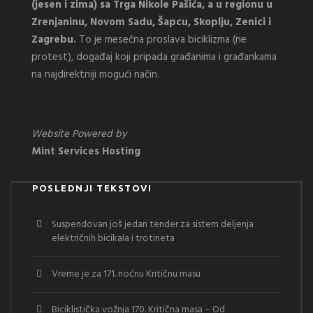
(jesen i zima) sa Trga Nikole Pašića, a u regionu u
Zrenjaninu, Novom Sadu, Šapcu, Skoplju, Zenici i
Zagrebu.
To je mesečna proslava biciklizma (ne
protest), događaj koji pripada građanima i građankama
na najdirektniji mogući način.
Website Powered by
Mint Services Hosting
POSLEDNJI TEKSTOVI
Suspendovan još jedan tender za sistem deljenja
električnih bicikala i trotineta
Vreme je za 171. noćnu Kritičnu masu
Biciklistička vožnja 170. Kritična masa – Od