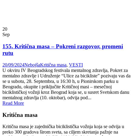
20
Sep
155. Kritična masa – Pokreni razgovor, promeni
rutu
20/09/2024
Nebojša
Kritična masa
,
VESTI
U okviru IV Beogradskog festivala mentalnog zdravlja, Pokret za
mentalno zdravlje i Udruženje “Ulice za bicikliste” pozivaju vas da
se u subotu, 28. Septembra, u 16:30 h, u Pionirskom parku u
Beogradu, okupite i priključite Kritičnoj masi – mesečnoj
biciklističkoj vožnji kroz Beograd koja se, u susret Svetskom danu
mentalnog zdravlja (10. oktobar), odvija pod...
Read More
Kritična masa
Kritična masa je zajednička biciklistička vožnja koja se odvija u
preko 300 gradova širom sveta, sa ciljem skretanja pažnje na