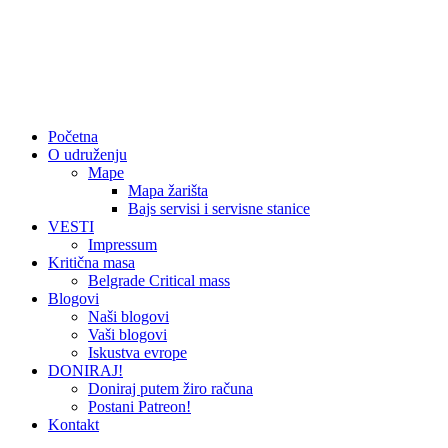
Početna
O udruženju
Mape
Mapa žarišta
Bajs servisi i servisne stanice
VESTI
Impressum
Kritična masa
Belgrade Critical mass
Blogovi
Naši blogovi
Vaši blogovi
Iskustva evrope
DONIRAJ!
Doniraj putem žiro računa
Postani Patreon!
Kontakt