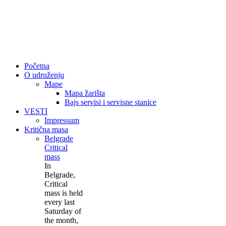
Početna
O udruženju
Mape
Mapa žarišta
Bajs servisi i servisne stanice
VESTI
Impressum
Kritična masa
Belgrade
Critical
mass
In
Belgrade,
Critical
mass is held
every last
Saturday of
the month,