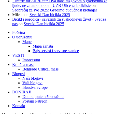
„Traffic for All 2025“: Dva dana razgovora o gradovima za
ljude, ne za automobile - UZB Ulice za bicikliste
on
Saobraćaj za sve 2025: Gradimo budućnost kretanja!
Milena
on
Svetski Dan bicikla 2025
Bicikl i porodica - saveznik za svakodnevni život - Svet za
nas
on
Svetski Dan bicikla 2025
Početna
O udruženju
Mape
Mapa žarišta
Bajs servisi i servisne stanice
VESTI
Impressum
Kritična masa
Belgrade Critical mass
Blogovi
Naši blogovi
Vaši blogovi
Iskustva evrope
DONIRAJ!
Doniraj putem žiro računa
Postani Patreon!
Kontakt