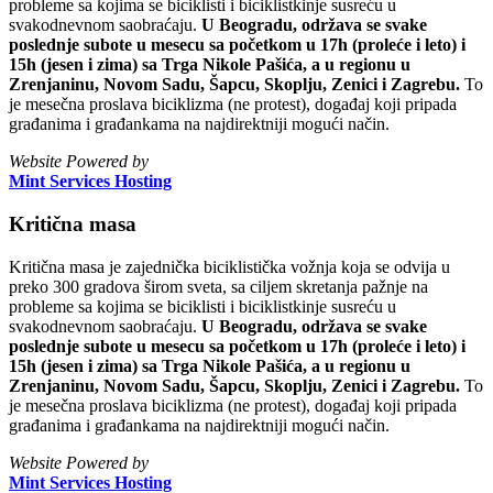
probleme sa kojima se biciklisti i biciklistkinje susreću u
svakodnevnom saobraćaju.
U Beogradu, održava se svake
poslednje subote u mesecu sa početkom u 17h (proleće i leto) i
15h (jesen i zima) sa Trga Nikole Pašića, a u regionu u
Zrenjaninu, Novom Sadu, Šapcu, Skoplju, Zenici i Zagrebu.
To
je mesečna proslava biciklizma (ne protest), događaj koji pripada
građanima i građankama na najdirektniji mogući način.
Website Powered by
Mint Services Hosting
Kritična masa
Kritična masa je zajednička biciklistička vožnja koja se odvija u
preko 300 gradova širom sveta, sa ciljem skretanja pažnje na
probleme sa kojima se biciklisti i biciklistkinje susreću u
svakodnevnom saobraćaju.
U Beogradu, održava se svake
poslednje subote u mesecu sa početkom u 17h (proleće i leto) i
15h (jesen i zima) sa Trga Nikole Pašića, a u regionu u
Zrenjaninu, Novom Sadu, Šapcu, Skoplju, Zenici i Zagrebu.
To
je mesečna proslava biciklizma (ne protest), događaj koji pripada
građanima i građankama na najdirektniji mogući način.
Website Powered by
Mint Services Hosting