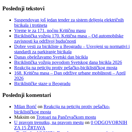
Poslednji tekstovi
Suspendovan još jedan tender za sistem deljenja električnih
bicikala i trotineta
Vreme je za 171. noćnu Kritičnu masu
Biciklistička vožnja 170. Kritična masa – Od automobilske
zavisnosti ka održivoj budućnosti
Dobre vesti za bicikliste u Beogradu – Usvojeni su normativi i
standardi za parkiranje bicikala
Danas obeležavamo Svetski dan bicikla
Biciklistička vožnja povodom Svetskog dana bicikla 2026
Reakcija na peticiju protiv pešačko-biciklističkog mosta
168. Kritična masa – Dan održive urbane mobilnosti – April
2026
Biciklističke staze u Beogradu
Poslednji komentari
Milan Borić
on
Reakcija na peticiju protiv pešačko-
biciklističkog mosta
Maksim
on
Trotoari na Pančevačkom mostu
U pravom trenutku, na pravom mestu
on
0 ODGOVORNIH
ZA 15 ŽRTAVA