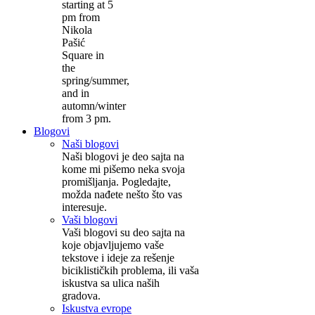
starting at 5
pm from
Nikola
Pašić
Square in
the
spring/summer,
and in
automn/winter
from 3 pm.
Blogovi
Naši blogovi
Naši blogovi je deo sajta na
kome mi pišemo neka svoja
promišljanja. Pogledajte,
možda nađete nešto što vas
interesuje.
Vaši blogovi
Vaši blogovi su deo sajta na
koje objavljujemo vaše
tekstove i ideje za rešenje
biciklističkih problema, ili vaša
iskustva sa ulica naših
gradova.
Iskustva evrope