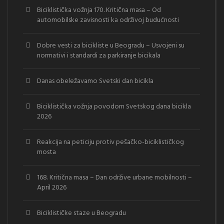
Biciklistička vožnja 170. Kritična masa – Od
automobilske zavisnosti ka održivoj budućnosti
Dobre vesti za bicikliste u Beogradu – Usvojeni su
normativi i standardi za parkiranje bicikala
Danas obeležavamo Svetski dan bicikla
Biciklistička vožnja povodom Svetskog dana bicikla
2026
Reakcija na peticiju protiv pešačko-biciklističkog
mosta
168. Kritična masa – Dan održive urbane mobilnosti –
April 2026
Biciklističke staze u Beogradu