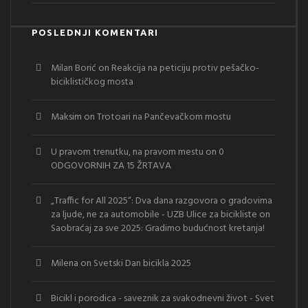
POSLEDNJI KOMENTARI
Milan Borić
on
Reakcija na peticiju protiv pešačko-
biciklističkog mosta
Maksim
on
Trotoari na Pančevačkom mostu
U pravom trenutku, na pravom mestu
on
0
ODGOVORNIH ZA 15 ŽRTAVA
„Traffic for All 2025“: Dva dana razgovora o gradovima
za ljude, ne za automobile - UZB Ulice za bicikliste
on
Saobraćaj za sve 2025: Gradimo budućnost kretanja!
Milena
on
Svetski Dan bicikla 2025
Bicikl i porodica - saveznik za svakodnevni život - Svet