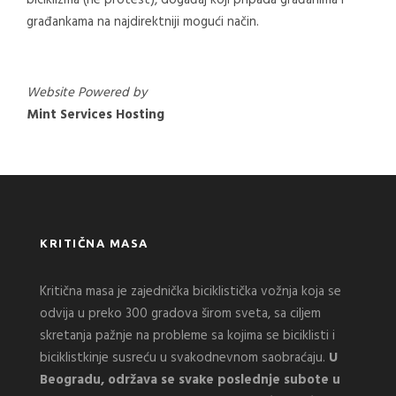
biciklizma (ne protest), događaj koji pripada građanima i
građankama na najdirektniji mogući način.
Website Powered by
Mint Services Hosting
KRITIČNA MASA
Kritična masa je zajednička biciklistička vožnja koja se
odvija u preko 300 gradova širom sveta, sa ciljem
skretanja pažnje na probleme sa kojima se biciklisti i
biciklistkinje susreću u svakodnevnom saobraćaju.
U
Beogradu, održava se svake poslednje subote u