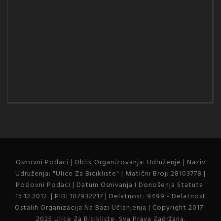
Osnovni Podaci | Oblik Organizovanja: Udruženje | Naziv
Udruženja: "Ulice Za Bicikliste" | Matični Broj: 28103778 |
Poslovni Podaci | Datum Osnivanja I Donošenja Statuta:
15.12.2012. | PIB: 107932217 | Delatnost: 9499 - Delatnost
Ostalih Organizacija Na Bazi Učlanjenja | Copyright 2017-
2025 Ulice Za Bicikliste, Sva Prava Zadržana.