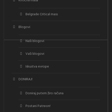
Kritična masa
Belgrade Critical mass
Blogovi
Naši blogovi
Vaši blogovi
Iskustva evrope
DONIRAJ!
Doniraj putem žiro računa
Postani Patreon!