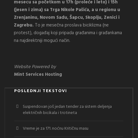
mesecu sa početkom u 17h (proleće i leto) i 15h
(jesen i zima) sa Trga Nikole Pašića, a u regionu u
Zrenjaninu, Novom Sadu, Šapcu, Skoplju, Zenici i
Zagrebu.
To je mesečna proslava biciklizma (ne
protest), događaj koji pripada građanima i građankama
na najdirektniji mogući način.
Website Powered by
Mint Services Hosting
POSLEDNJI TEKSTOVI
Suspendovan još jedan tender za sistem deljenja
električnih bicikala i trotineta
Vreme je za 171. noćnu Kritičnu masu