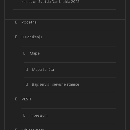
za nas
on
Svetski Dan bicikla 2025
Početna
O udruženju
Mape
Mapa žarišta
Bajs servisi i servisne stanice
VESTI
Impressum