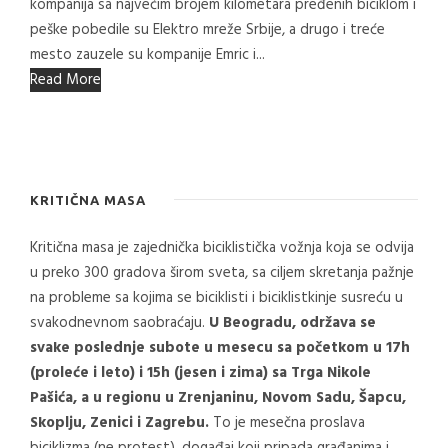
kompanija sa najvećim brojem kilometara pređenih biciklom i
peške pobedile su Elektro mreže Srbije, a drugo i treće
mesto zauzele su kompanije Emric i...
Read More
KRITIČNA MASA
Kritična masa je zajednička biciklistička vožnja koja se odvija
u preko 300 gradova širom sveta, sa ciljem skretanja pažnje
na probleme sa kojima se biciklisti i biciklistkinje susreću u
svakodnevnom saobraćaju.
U Beogradu, održava se
svake poslednje subote u mesecu sa početkom u 17h
(proleće i leto) i 15h (jesen i zima) sa Trga Nikole
Pašića, a u regionu u Zrenjaninu, Novom Sadu, Šapcu,
Skoplju, Zenici i Zagrebu.
To je mesečna proslava