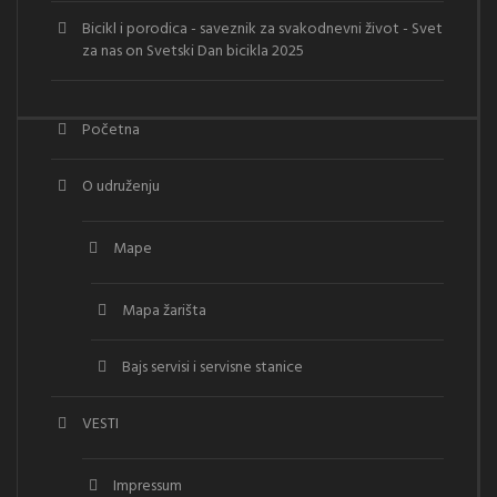
Bicikl i porodica - saveznik za svakodnevni život - Svet
za nas
on
Svetski Dan bicikla 2025
Početna
O udruženju
Mape
Mapa žarišta
Bajs servisi i servisne stanice
VESTI
Impressum