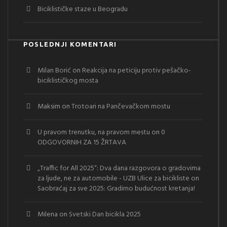
Biciklističke staze u Beogradu
POSLEDNJI KOMENTARI
Milan Borić
on
Reakcija na peticiju protiv pešačko-
biciklističkog mosta
Maksim
on
Trotoari na Pančevačkom mostu
U pravom trenutku, na pravom mestu
on
0
ODGOVORNIH ZA 15 ŽRTAVA
„Traffic for All 2025“: Dva dana razgovora o gradovima
za ljude, ne za automobile - UZB Ulice za bicikliste
on
Saobraćaj za sve 2025: Gradimo budućnost kretanja!
Milena
on
Svetski Dan bicikla 2025