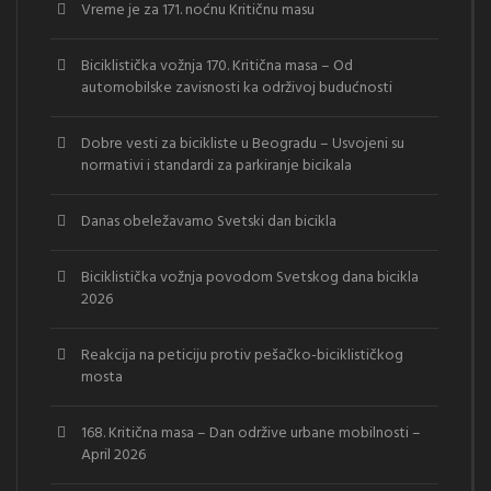
Vreme je za 171. noćnu Kritičnu masu
Biciklistička vožnja 170. Kritična masa – Od
automobilske zavisnosti ka održivoj budućnosti
Dobre vesti za bicikliste u Beogradu – Usvojeni su
normativi i standardi za parkiranje bicikala
Danas obeležavamo Svetski dan bicikla
Biciklistička vožnja povodom Svetskog dana bicikla
2026
Reakcija na peticiju protiv pešačko-biciklističkog
mosta
168. Kritična masa – Dan održive urbane mobilnosti –
April 2026