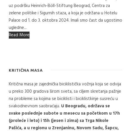
uz podršku Heinrich-Böll-Stiftung Beograd, Centra za
zelene politike i Sigurnih staza, a koja je održana u Hotelu
Palace od 1. do 3. oktobra 2024. Imali smo čast da ugostimo
ugledne...
Read More
KRITIČNA MASA
Kritična masa je zajednička biciklistička vožnja koja se odvija
u preko 300 gradova širom sveta, sa ciljem skretanja pažnje
na probleme sa kojima se biciklisti i biciklistkinje susreću u
svakodnevnom saobraćaju.
U Beogradu, održava se
svake poslednje subote u mesecu sa početkom u 17h
(proleće i leto) i 15h (jesen i zima) sa Trga Nikole
Pašića, a u regionu u Zrenjaninu, Novom Sadu, Šapcu,