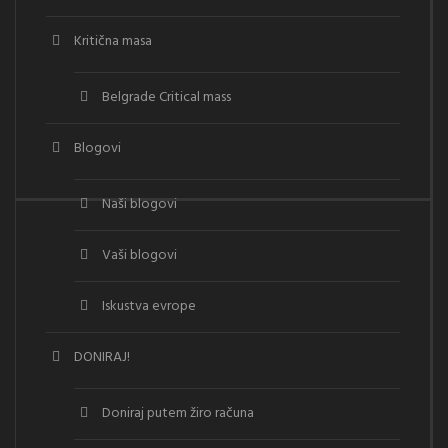
Kritična masa
Belgrade Critical mass
Blogovi
Naši blogovi
Vaši blogovi
Iskustva evrope
DONIRAJ!
Doniraj putem žiro računa