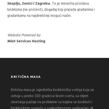
Skoplju, Zenici i Zagrebu.
To je mesečna proslava
biciklizma (ne protest), događaj koji pripada građanima i
građankama na najdirektniji mogući način.
Website Powered by
Mint Services Hosting
KRITIČNA MASA
Kritična masa je zajednička biciklistička vožnja koja se
odvija u preko 300 gradova širom sveta, sa ciljem
skretanja pažnje na probleme sa kojima se biciklisti i
biciklistkinje susreću u svakodnevnom saobraćaju.
U