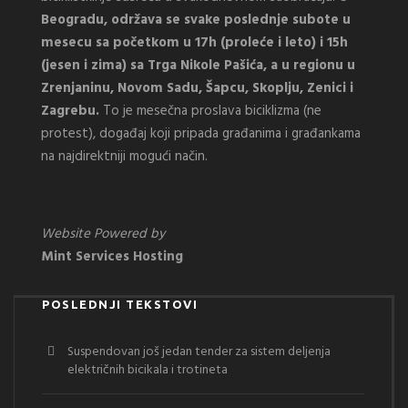
Beogradu, održava se svake poslednje subote u
mesecu sa početkom u 17h (proleće i leto) i 15h
(jesen i zima) sa Trga Nikole Pašića, a u regionu u
Zrenjaninu, Novom Sadu, Šapcu, Skoplju, Zenici i
Zagrebu.
To je mesečna proslava biciklizma (ne
protest), događaj koji pripada građanima i građankama
na najdirektniji mogući način.
Website Powered by
Mint Services Hosting
POSLEDNJI TEKSTOVI
Suspendovan još jedan tender za sistem deljenja
električnih bicikala i trotineta