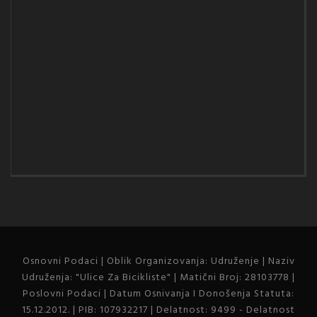
Osnovni Podaci | Oblik Organizovanja: Udruženje | Naziv
Udruženja: "Ulice Za Bicikliste" | Matični Broj: 28103778 |
Poslovni Podaci | Datum Osnivanja I Donošenja Statuta:
15.12.2012. | PIB: 107932217 | Delatnost: 9499 - Delatnost