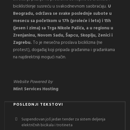
biciklistkinje susreću u svakodnevnom saobraćaju.
U
Beogradu, održava se svake poslednje subote u
mesecu sa početkom u 17h (proleće i leto) i 15h
(jesen i zima) sa Trga Nikole Pašića, a u regionu u
Zrenjaninu, Novom Sadu, Šapcu, Skoplju, Zenici i
Zagrebu.
To je mesečna proslava biciklizma (ne
protest), događaj koji pripada građanima i građankama
na najdirektniji mogući način.
Website Powered by
Mint Services Hosting
POSLEDNJI TEKSTOVI
Suspendovan još jedan tender za sistem deljenja
električnih bicikala i trotineta