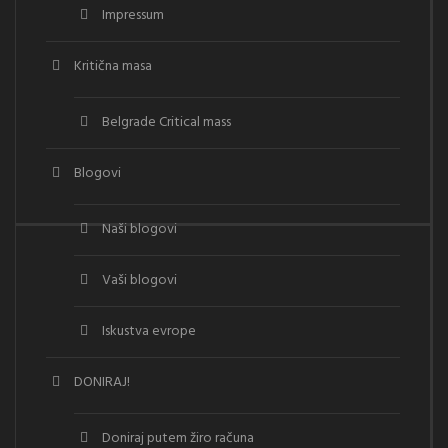
Impressum
Kritična masa
Belgrade Critical mass
Blogovi
Naši blogovi
Vaši blogovi
Iskustva evrope
DONIRAJ!
Doniraj putem žiro računa