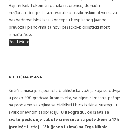
Hajnrih Bel. Tokom tri panela i radionice, domaći i
međunarodni gosti razgovarali su o zakonskim okvirima za
bezbednost biciklista, konceptu besplatnog javnog
prevoza i planovima za novi pešačko-biciklistički most
između Ade...
Read More
KRITIČNA MASA
Kritična masa je zajednička biciklistička vožnja koja se odvija
u preko 300 gradova širom sveta, sa ciljem skretanja pažnje
na probleme sa kojima se biciklisti i biciklistkinje susreću u
svakodnevnom saobraćaju.
U Beogradu, održava se
svake poslednje subote u mesecu sa početkom u 17h
(proleće i leto) i 15h (jesen i zima) sa Trga Nikole