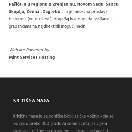
Pašića, a u regionu u Zrenjaninu, Novom Sadu, Šapcu,
Skoplju, Zenici i Zagrebu.
To je mesečna proslava
biciklizma (ne protest), događaj koji pripada građanima i
građankama na najdirektniji mogući način.
Website Powered by
Mint Services Hosting
KRITIČNA MASA
Kritična masa je zajednička biciklistička vožnja koja se
odvija u preko 300 gradova širom sveta, sa ciljem
skretanja pažnje na probleme sa kojima se biciklisti i