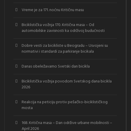
Vreme je za 171. noćnu Kritičnu masu
Biciklistička vožnja 170. Kritična masa – Od
automobilske zavisnosti ka održivoj budućnosti
Dobre vesti za bicikliste u Beogradu – Usvojeni su
normativi i standardi za parkiranje bicikala
Danas obeležavamo Svetski dan bicikla
Biciklistička vožnja povodom Svetskog dana bicikla
2026
Reakcija na peticiju protiv pešačko-biciklističkog
mosta
168. Kritična masa – Dan održive urbane mobilnosti –
April 2026