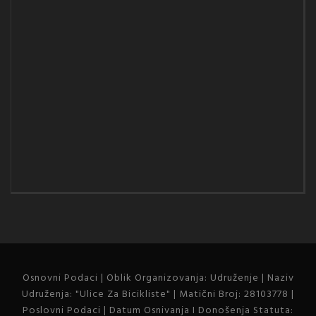
Osnovni Podaci | Oblik Organizovanja: Udruženje | Naziv
Udruženja: "Ulice Za Bicikliste" | Matični Broj: 28103778 |
Poslovni Podaci | Datum Osnivanja I Donošenja Statuta: