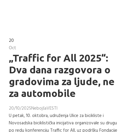
20
Oct
„Traffic for All 2025“:
Dva dana razgovora o
gradovima za ljude, ne
za automobile
20/10/2025
Nebojša
VESTI
U petak, 10. oktobra, udruženja Ulice za bicikliste i
Novosadska biciklistička inicijativa organizovale su drugu
po redu konferenciju Traffic for All, uz podršku Fondacije