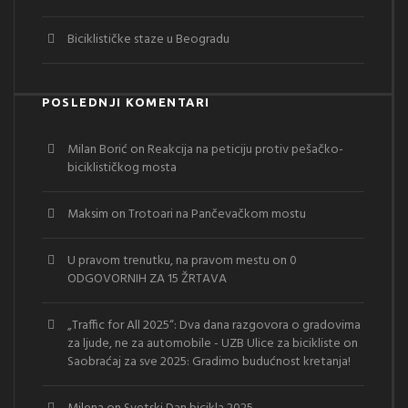
Biciklističke staze u Beogradu
POSLEDNJI KOMENTARI
Milan Borić
on
Reakcija na peticiju protiv pešačko-
biciklističkog mosta
Maksim
on
Trotoari na Pančevačkom mostu
U pravom trenutku, na pravom mestu
on
0
ODGOVORNIH ZA 15 ŽRTAVA
„Traffic for All 2025“: Dva dana razgovora o gradovima
za ljude, ne za automobile - UZB Ulice za bicikliste
on
Saobraćaj za sve 2025: Gradimo budućnost kretanja!