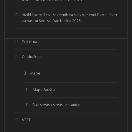
Milena
on
Svetski Dan bicikla 2025
Bicikl i porodica - saveznik za svakodnevni život - Svet
za nas
on
Svetski Dan bicikla 2025
Početna
O udruženju
Mape
Mapa žarišta
Bajs servisi i servisne stanice
VESTI