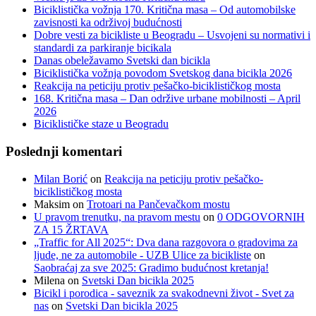
Biciklistička vožnja 170. Kritična masa – Od automobilske
zavisnosti ka održivoj budućnosti
Dobre vesti za bicikliste u Beogradu – Usvojeni su normativi i
standardi za parkiranje bicikala
Danas obeležavamo Svetski dan bicikla
Biciklistička vožnja povodom Svetskog dana bicikla 2026
Reakcija na peticiju protiv pešačko-biciklističkog mosta
168. Kritična masa – Dan održive urbane mobilnosti – April
2026
Biciklističke staze u Beogradu
Poslednji komentari
Milan Borić
on
Reakcija na peticiju protiv pešačko-
biciklističkog mosta
Maksim
on
Trotoari na Pančevačkom mostu
U pravom trenutku, na pravom mestu
on
0 ODGOVORNIH
ZA 15 ŽRTAVA
„Traffic for All 2025“: Dva dana razgovora o gradovima za
ljude, ne za automobile - UZB Ulice za bicikliste
on
Saobraćaj za sve 2025: Gradimo budućnost kretanja!
Milena
on
Svetski Dan bicikla 2025
Bicikl i porodica - saveznik za svakodnevni život - Svet za
nas
on
Svetski Dan bicikla 2025