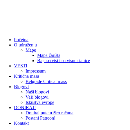
Početna
O udruženju
Mape
Mapa žarišta
Bajs servisi i servisne stanice
VESTI
Impressum
Kritična masa
Belgrade Critical mass
Blogovi
Naši blogovi
Vaši blogovi
Iskustva evrope
DONIRAJ!
Doniraj putem žiro računa
Postani Patreon!
Kontakt