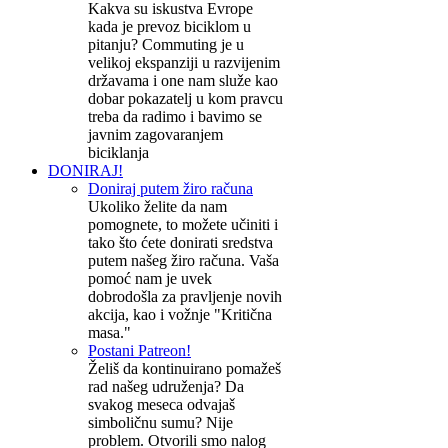
Kakva su iskustva Evrope
kada je prevoz biciklom u
pitanju? Commuting je u
velikoj ekspanziji u razvijenim
državama i one nam služe kao
dobar pokazatelj u kom pravcu
treba da radimo i bavimo se
javnim zagovaranjem
biciklanja
DONIRAJ!
Doniraj putem žiro računa
Ukoliko želite da nam
pomognete, to možete učiniti i
tako što ćete donirati sredstva
putem našeg žiro računa. Vaša
pomoć nam je uvek
dobrodošla za pravljenje novih
akcija, kao i vožnje "Kritična
masa."
Postani Patreon!
Želiš da kontinuirano pomažeš
rad našeg udruženja? Da
svakog meseca odvajaš
simboličnu sumu? Nije
problem. Otvorili smo nalog