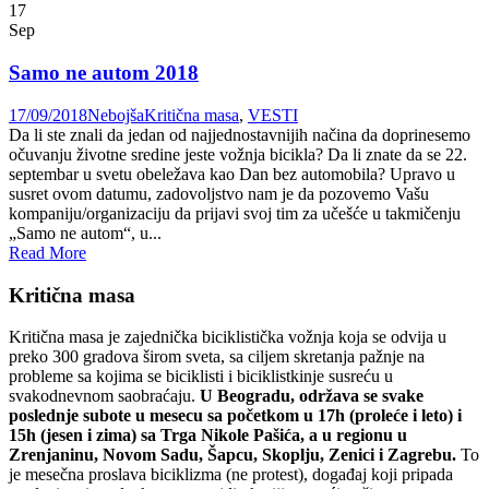
17
Sep
Samo ne autom 2018
17/09/2018
Nebojša
Kritična masa
,
VESTI
Da li ste znali da jedan od najjednostavnijih načina da doprinesemo
očuvanju životne sredine jeste vožnja bicikla? Da li znate da se 22.
septembar u svetu obeležava kao Dan bez automobila? Upravo u
susret ovom datumu, zadovoljstvo nam je da pozovemo Vašu
kompaniju/organizaciju da prijavi svoj tim za učešće u takmičenju
„Samo ne autom“, u...
Read More
Kritična masa
Kritična masa je zajednička biciklistička vožnja koja se odvija u
preko 300 gradova širom sveta, sa ciljem skretanja pažnje na
probleme sa kojima se biciklisti i biciklistkinje susreću u
svakodnevnom saobraćaju.
U Beogradu, održava se svake
poslednje subote u mesecu sa početkom u 17h (proleće i leto) i
15h (jesen i zima) sa Trga Nikole Pašića, a u regionu u
Zrenjaninu, Novom Sadu, Šapcu, Skoplju, Zenici i Zagrebu.
To
je mesečna proslava biciklizma (ne protest), događaj koji pripada