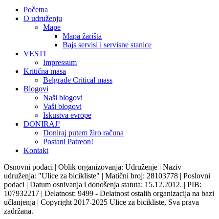
Početna
O udruženju
Mape
Mapa žarišta
Bajs servisi i servisne stanice
VESTI
Impressum
Kritična masa
Belgrade Critical mass
Blogovi
Naši blogovi
Vaši blogovi
Iskustva evrope
DONIRAJ!
Doniraj putem žiro računa
Postani Patreon!
Kontakt
Osnovni podaci | Oblik organizovanja: Udruženje | Naziv
udruženja: "Ulice za bicikliste" | Matični broj: 28103778 | Poslovni
podaci | Datum osnivanja i donošenja statuta: 15.12.2012. | PIB:
107932217 | Delatnost: 9499 - Delatnost ostalih organizacija na bazi
učlanjenja | Copyright 2017-2025 Ulice za bicikliste, Sva prava
zadržana.