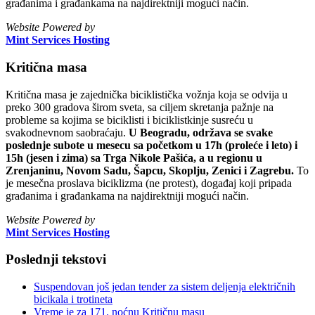
građanima i građankama na najdirektniji mogući način.
Website Powered by
Mint Services Hosting
Kritična masa
Kritična masa je zajednička biciklistička vožnja koja se odvija u
preko 300 gradova širom sveta, sa ciljem skretanja pažnje na
probleme sa kojima se biciklisti i biciklistkinje susreću u
svakodnevnom saobraćaju.
U Beogradu, održava se svake
poslednje subote u mesecu sa početkom u 17h (proleće i leto) i
15h (jesen i zima) sa Trga Nikole Pašića, a u regionu u
Zrenjaninu, Novom Sadu, Šapcu, Skoplju, Zenici i Zagrebu.
To
je mesečna proslava biciklizma (ne protest), događaj koji pripada
građanima i građankama na najdirektniji mogući način.
Website Powered by
Mint Services Hosting
Poslednji tekstovi
Suspendovan još jedan tender za sistem deljenja električnih
bicikala i trotineta
Vreme je za 171. noćnu Kritičnu masu