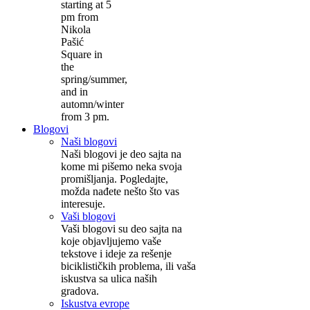
starting at 5
pm from
Nikola
Pašić
Square in
the
spring/summer,
and in
automn/winter
from 3 pm.
Blogovi
Naši blogovi
Naši blogovi je deo sajta na
kome mi pišemo neka svoja
promišljanja. Pogledajte,
možda nađete nešto što vas
interesuje.
Vaši blogovi
Vaši blogovi su deo sajta na
koje objavljujemo vaše
tekstove i ideje za rešenje
biciklističkih problema, ili vaša
iskustva sa ulica naših
gradova.
Iskustva evrope