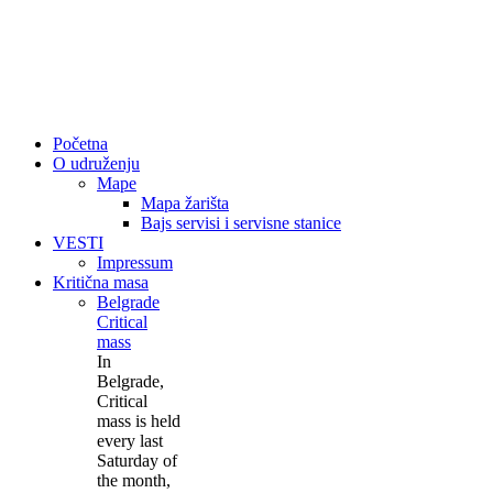
Početna
O udruženju
Mape
Mapa žarišta
Bajs servisi i servisne stanice
VESTI
Impressum
Kritična masa
Belgrade
Critical
mass
In
Belgrade,
Critical
mass is held
every last
Saturday of
the month,