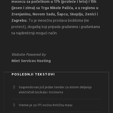
mesecu sa početkom u 17h (proleće i leto) i 15h
(jesen i zima) sa Trga Nikole Pašića, a u regionu u
Zrenjaninu, Novom Sadu, Šapcu, Skoplju, Zenici i
Zagrebu.
To je mesečna proslava biciklizma (ne
protest), događaj koji pripada građanima i građankama
na najdirektniji mogući način.
Website Powered by
Mint Services Hosting
POSLEDNJI TEKSTOVI
Suspendovan još jedan tender za sistem deljenja
električnih bicikala i trotineta
Vreme je za 171. noćnu Kritičnu masu