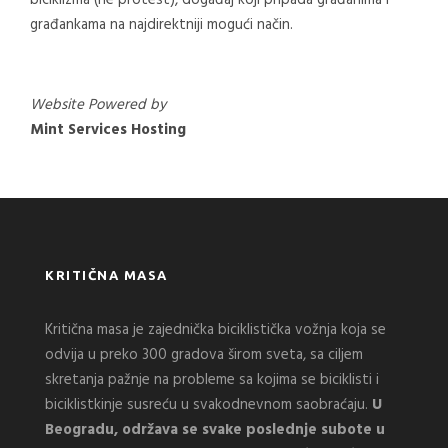
biciklizma (ne protest), događaj koji pripada građanima i
građankama na najdirektniji mogući način.
Website Powered by
Mint Services Hosting
KRITIČNA MASA
Kritična masa je zajednička biciklistička vožnja koja se
odvija u preko 300 gradova širom sveta, sa ciljem
skretanja pažnje na probleme sa kojima se biciklisti i
biciklistkinje susreću u svakodnevnom saobraćaju.
U
Beogradu, održava se svake poslednje subote u