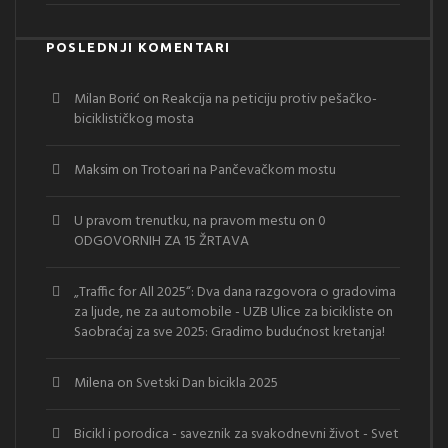
POSLEDNJI KOMENTARI
Milan Borić
on
Reakcija na peticiju protiv pešačko-
biciklističkog mosta
Maksim
on
Trotoari na Pančevačkom mostu
U pravom trenutku, na pravom mestu
on
0
ODGOVORNIH ZA 15 ŽRTAVA
„Traffic for All 2025“: Dva dana razgovora o gradovima
za ljude, ne za automobile - UZB Ulice za bicikliste
on
Saobraćaj za sve 2025: Gradimo budućnost kretanja!
Milena
on
Svetski Dan bicikla 2025
Bicikl i porodica - saveznik za svakodnevni život - Svet