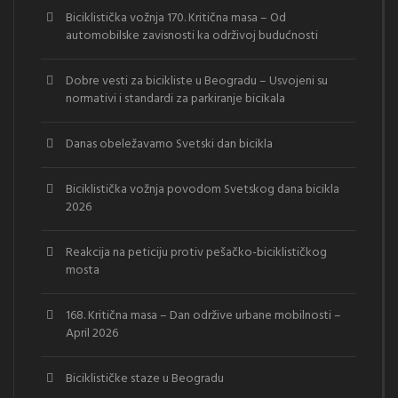
Biciklistička vožnja 170. Kritična masa – Od
automobilske zavisnosti ka održivoj budućnosti
Dobre vesti za bicikliste u Beogradu – Usvojeni su
normativi i standardi za parkiranje bicikala
Danas obeležavamo Svetski dan bicikla
Biciklistička vožnja povodom Svetskog dana bicikla
2026
Reakcija na peticiju protiv pešačko-biciklističkog
mosta
168. Kritična masa – Dan održive urbane mobilnosti –
April 2026
Biciklističke staze u Beogradu