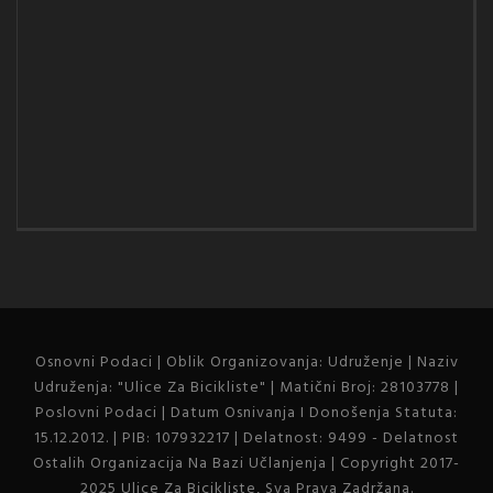
Osnovni Podaci | Oblik Organizovanja: Udruženje | Naziv
Udruženja: "Ulice Za Bicikliste" | Matični Broj: 28103778 |
Poslovni Podaci | Datum Osnivanja I Donošenja Statuta:
15.12.2012. | PIB: 107932217 | Delatnost: 9499 - Delatnost
Ostalih Organizacija Na Bazi Učlanjenja | Copyright 2017-
2025 Ulice Za Bicikliste, Sva Prava Zadržana.