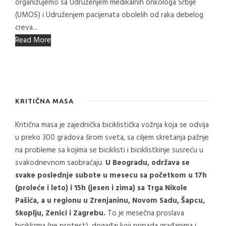
organizujemo sa Udruženjem medikalnih onkologa Srbije
(UMOS) i Udruženjem pacijenata obolelih od raka debelog
creva...
Read More
KRITIČNA MASA
Kritična masa je zajednička biciklistička vožnja koja se odvija
u preko 300 gradova širom sveta, sa ciljem skretanja pažnje
na probleme sa kojima se biciklisti i biciklistkinje susreću u
svakodnevnom saobraćaju.
U Beogradu, održava se
svake poslednje subote u mesecu sa početkom u 17h
(proleće i leto) i 15h (jesen i zima) sa Trga Nikole
Pašića, a u regionu u Zrenjaninu, Novom Sadu, Šapcu,
Skoplju, Zenici i Zagrebu.
To je mesečna proslava