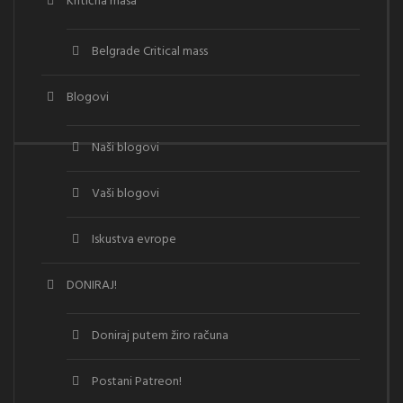
Kritična masa
Belgrade Critical mass
Blogovi
Naši blogovi
Vaši blogovi
Iskustva evrope
DONIRAJ!
Doniraj putem žiro računa
Postani Patreon!