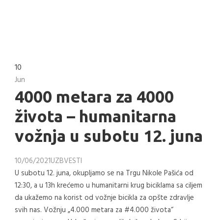
10
Jun
4000 metara za 4000
života – humanitarna
vožnja u subotu 12. juna
10/06/2021
UZB
VESTI
U subotu 12. juna, okupljamo se na Trgu Nikole Pašića od
12:30, a u 13h krećemo u humanitarni krug biciklama sa ciljem
da ukažemo na korist od vožnje bicikla za opšte zdravlje
svih nas. Vožnju „4.000 metara za #4.000 života“