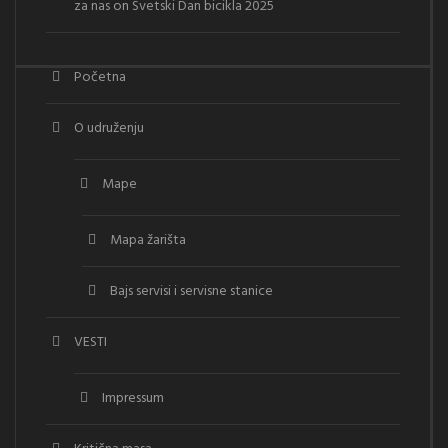
za nas
on
Svetski Dan bicikla 2025
Početna
O udruženju
Mape
Mapa žarišta
Bajs servisi i servisne stanice
VESTI
Impressum