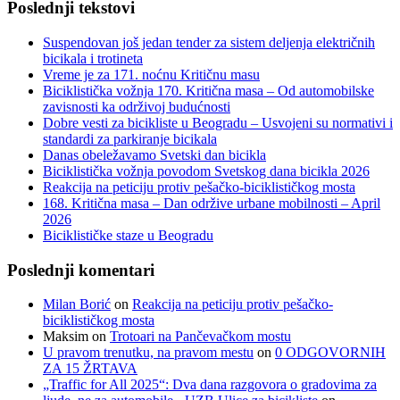
Poslednji tekstovi
Suspendovan još jedan tender za sistem deljenja električnih
bicikala i trotineta
Vreme je za 171. noćnu Kritičnu masu
Biciklistička vožnja 170. Kritična masa – Od automobilske
zavisnosti ka održivoj budućnosti
Dobre vesti za bicikliste u Beogradu – Usvojeni su normativi i
standardi za parkiranje bicikala
Danas obeležavamo Svetski dan bicikla
Biciklistička vožnja povodom Svetskog dana bicikla 2026
Reakcija na peticiju protiv pešačko-biciklističkog mosta
168. Kritična masa – Dan održive urbane mobilnosti – April
2026
Biciklističke staze u Beogradu
Poslednji komentari
Milan Borić
on
Reakcija na peticiju protiv pešačko-
biciklističkog mosta
Maksim
on
Trotoari na Pančevačkom mostu
U pravom trenutku, na pravom mestu
on
0 ODGOVORNIH
ZA 15 ŽRTAVA
„Traffic for All 2025“: Dva dana razgovora o gradovima za