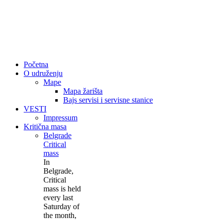
Početna
O udruženju
Mape
Mapa žarišta
Bajs servisi i servisne stanice
VESTI
Impressum
Kritična masa
Belgrade
Critical
mass
In
Belgrade,
Critical
mass is held
every last
Saturday of
the month,