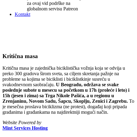
za ovaj vid podrške na
globalnom servisu Patreon
Kontakt
Vaši
blogovi
Kritična masa
Kritična masa je zajednička biciklistička vožnja koja se odvija u
preko 300 gradova širom sveta, sa ciljem skretanja pažnje na
probleme sa kojima se biciklisti i biciklistkinje susreću u
svakodnevnom saobraćaju.
U Beogradu, održava se svake
poslednje subote u mesecu sa početkom u 17h (proleće i leto) i
15h (jesen i zima) sa Trga Nikole Pašića, a u regionu u
Zrenjaninu, Novom Sadu, Šapcu, Skoplju, Zenici i Zagrebu.
To
je mesečna proslava biciklizma (ne protest), događaj koji pripada
građanima i građankama na najdirektniji mogući način.
Website Powered by
Mint Services Hosting