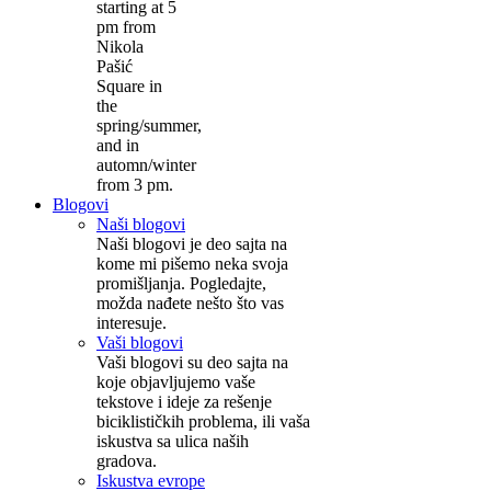
starting at 5
pm from
Nikola
Pašić
Square in
the
spring/summer,
and in
automn/winter
from 3 pm.
Blogovi
Naši blogovi
Naši blogovi je deo sajta na
kome mi pišemo neka svoja
promišljanja. Pogledajte,
možda nađete nešto što vas
interesuje.
Vaši blogovi
Vaši blogovi su deo sajta na
koje objavljujemo vaše
tekstove i ideje za rešenje
biciklističkih problema, ili vaša
iskustva sa ulica naših
gradova.
Iskustva evrope