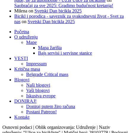
ljude, ne za automobile - UZB Ulice za bicikliste
on
Saobraćaj za sve 2025: Gradimo budućnost kretanja!
Milena
on
Svetski Dan bicikla 2025
Bicikl i porodica - saveznik za svakodnevni život - Svet za
nas
on
Svetski Dan bicikla 2025
Početna
O udruženju
Mape
Mapa žarišta
Bajs servisi i servisne stanice
VESTI
Impressum
Kritična masa
Belgrade Critical mass
Blogovi
Naši blogovi
Vaši blogovi
Iskustva evrope
DONIRAJ!
Doniraj putem žiro računa
Postani Patreon!
Kontakt
Osnovni podaci | Oblik organizovanja: Udruženje | Naziv
udruženja: "Ulice za bicikliste" | Matični broj: 28103778 | Poslovni