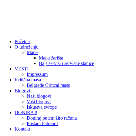
Početna
O udruženju
Mape
Mapa žarišta
Bajs servisi i servisne stanice
VESTI
Impressum
Kritična masa
Belgrade Critical mass
Blogovi
Naši blogovi
Vaši blogovi
Iskustva evrope
DONIRAJ!
Doniraj putem žiro računa
Postani Patreon!
Kontakt