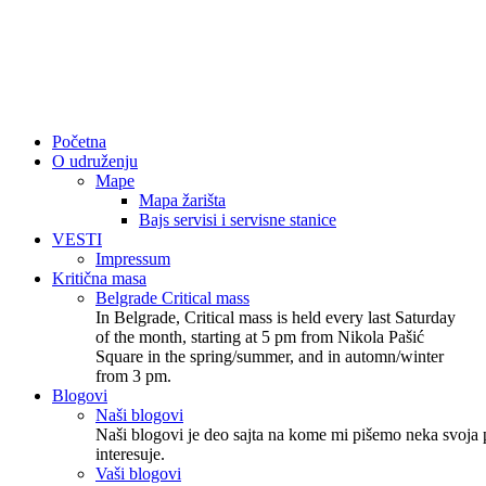
Početna
O udruženju
Mape
Mapa žarišta
Bajs servisi i servisne stanice
VESTI
Impressum
Kritična masa
Belgrade Critical mass
In Belgrade, Critical mass is held every last Saturday
of the month, starting at 5 pm from Nikola Pašić
Square in the spring/summer, and in automn/winter
from 3 pm.
Blogovi
Naši blogovi
Naši blogovi je deo sajta na kome mi pišemo neka svoja p
interesuje.
Vaši blogovi