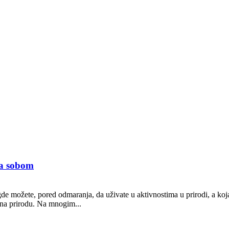
 sa sobom
 gde možete, pored odmaranja, da uživate u aktivnostima u prirodi, a ko
j na prirodu. Na mnogim...