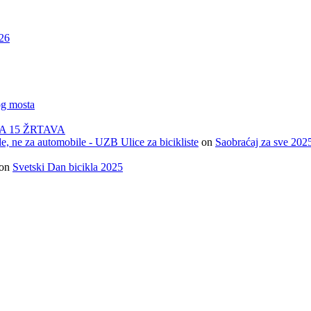
026
og mosta
A 15 ŽRTAVA
e, ne za automobile - UZB Ulice za bicikliste
on
Saobraćaj za sve 202
on
Svetski Dan bicikla 2025