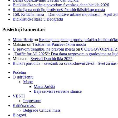
Danas obeležavamo Svetski dan bicikla
Biciklistička vožnja povodom Svetskog dana bicikla 2026
Reakcija na peticiju protiv pešačko-biciklističkog mosta
168. Kritična masa – Dan održive urbane mobilnosti – April 2
Biciklističke staze u Beogradu
Poslednji komentari
Milan Borić
on
Reakcija na peticiju protiv pešačko-biciklističk
Maksim
on
Trotoari na Pančevačkom mostu
U pravom trenutku, na pravom mestu
on
0 ODGOVORNIH Z
„Traffic for All 2025“: Dva dana razgovora o gradovima za ljud
Milena
on
Svetski Dan bicikla 2025
Bicikl i porodica - saveznik za svakodnevni život - Svet za nas
Početna
O udruženju
Mape
Mapa žarišta
Bajs servisi i servisne stanice
VESTI
Impressum
Kritična masa
Belgrade Critical mass
Blogovi