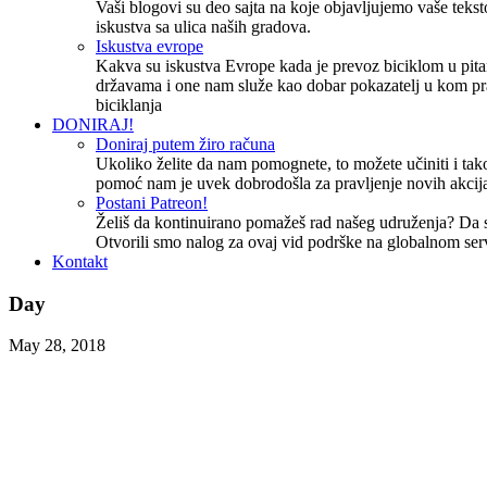
Vaši blogovi su deo sajta na koje objavljujemo vaše tekstov
iskustva sa ulica naših gradova.
Iskustva evrope
Kakva su iskustva Evrope kada je prevoz biciklom u pita
državama i one nam služe kao dobar pokazatelj u kom pr
biciklanja
DONIRAJ!
Doniraj putem žiro računa
Ukoliko želite da nam pomognete, to možete učiniti i tako
pomoć nam je uvek dobrodošla za pravljenje novih akcija
Postani Patreon!
Želiš da kontinuirano pomažeš rad našeg udruženja? Da
Otvorili smo nalog za ovaj vid podrške na globalnom ser
Kontakt
Day
May 28, 2018