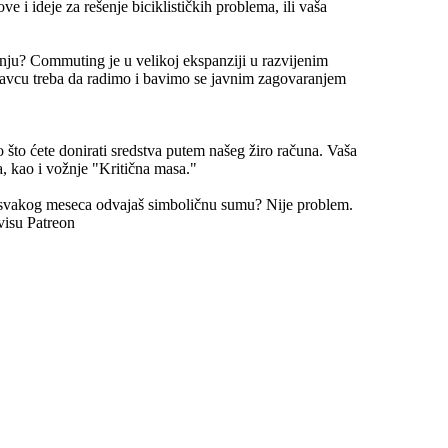
e i ideje za rešenje biciklističkih problema, ili vaša
nju? Commuting je u velikoj ekspanziji u razvijenim
avcu treba da radimo i bavimo se javnim zagovaranjem
 što ćete donirati sredstva putem našeg žiro računa. Vaša
, kao i vožnje "Kritična masa."
 svakog meseca odvajaš simboličnu sumu? Nije problem.
visu Patreon