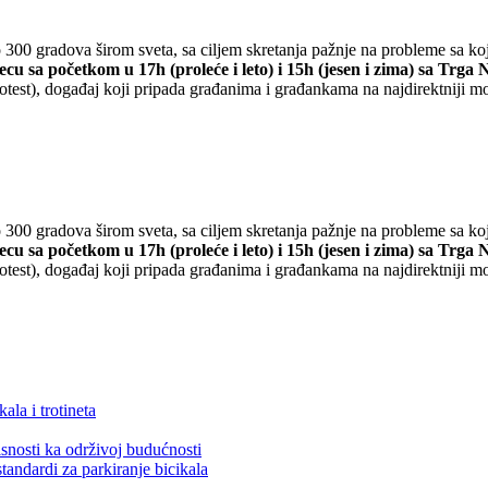
o 300 gradova širom sveta, sa ciljem skretanja pažnje na probleme sa koj
u sa početkom u 17h (proleće i leto) i 15h (jesen i zima) sa Trga
otest), događaj koji pripada građanima i građankama na najdirektniji m
o 300 gradova širom sveta, sa ciljem skretanja pažnje na probleme sa koj
u sa početkom u 17h (proleće i leto) i 15h (jesen i zima) sa Trga
otest), događaj koji pripada građanima i građankama na najdirektniji m
ala i trotineta
snosti ka održivoj budućnosti
tandardi za parkiranje bicikala