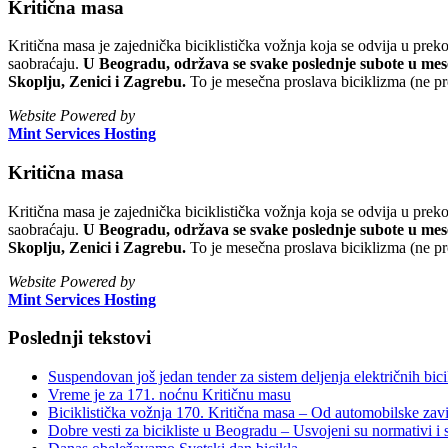
Kritična masa
Kritična masa je zajednička biciklistička vožnja koja se odvija u prek
saobraćaju.
U Beogradu, održava se svake poslednje subote u mesec
Skoplju, Zenici i Zagrebu.
To je mesečna proslava biciklizma (ne pr
Website Powered by
Mint Services Hosting
Kritična masa
Kritična masa je zajednička biciklistička vožnja koja se odvija u prek
saobraćaju.
U Beogradu, održava se svake poslednje subote u mesec
Skoplju, Zenici i Zagrebu.
To je mesečna proslava biciklizma (ne pr
Website Powered by
Mint Services Hosting
Poslednji tekstovi
Suspendovan još jedan tender za sistem deljenja električnih bicik
Vreme je za 171. noćnu Kritičnu masu
Biciklistička vožnja 170. Kritična masa – Od automobilske zavi
Dobre vesti za bicikliste u Beogradu – Usvojeni su normativi i s