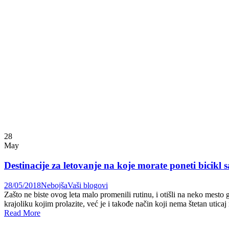
28
May
Destinacije za letovanje na koje morate poneti bicikl
28/05/2018
Nebojša
Vaši blogovi
Zašto ne biste ovog leta malo promenili rutinu, i otišli na neko mesto
krajoliku kojim prolazite, već je i takođe način koji nema štetan utica
Read More