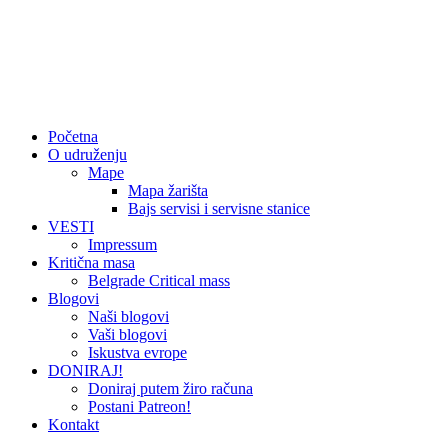
Početna
O udruženju
Mape
Mapa žarišta
Bajs servisi i servisne stanice
VESTI
Impressum
Kritična masa
Belgrade Critical mass
Blogovi
Naši blogovi
Vaši blogovi
Iskustva evrope
DONIRAJ!
Doniraj putem žiro računa
Postani Patreon!
Kontakt