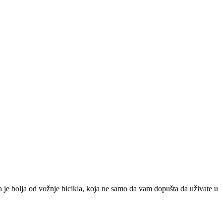
ja je bolja od vožnje bicikla, koja ne samo da vam dopušta da uživate u