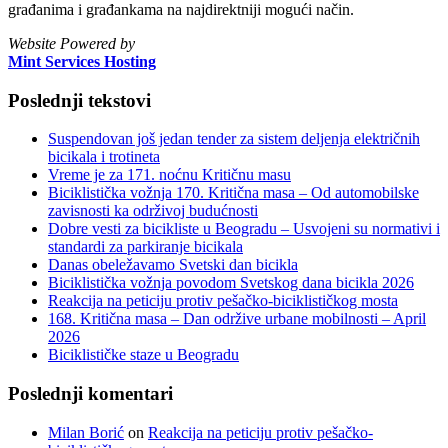
građanima i građankama na najdirektniji mogući način.
Website Powered by
Mint Services Hosting
Poslednji tekstovi
Suspendovan još jedan tender za sistem deljenja električnih
bicikala i trotineta
Vreme je za 171. noćnu Kritičnu masu
Biciklistička vožnja 170. Kritična masa – Od automobilske
zavisnosti ka održivoj budućnosti
Dobre vesti za bicikliste u Beogradu – Usvojeni su normativi i
standardi za parkiranje bicikala
Danas obeležavamo Svetski dan bicikla
Biciklistička vožnja povodom Svetskog dana bicikla 2026
Reakcija na peticiju protiv pešačko-biciklističkog mosta
168. Kritična masa – Dan održive urbane mobilnosti – April
2026
Biciklističke staze u Beogradu
Poslednji komentari
Milan Borić
on
Reakcija na peticiju protiv pešačko-