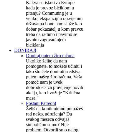
Kakva su iskustva Evrope
kada je prevoz biciklom u
pitanju? Commuting je u
velikoj ekspanziji u razvijenim
državama i one nam služe kao
dobar pokazatelj u kom pravcu
treba da radimo i bavimo se
javnim zagovaranjem
biciklanja
DONIRAJ!
Doniraj putem žiro računa
Ukoliko želite da nam
pomognete, to možete učiniti i
tako što ćete donirati sredstva
putem našeg žiro računa. Vaša
pomoć nam je uvek
dobrodošla za pravljenje novih
akcija, kao i vožnje "Kritična
masa."
Postani Patreon!
Želiš da kontinuirano pomažeš
rad našeg udruženja? Da
svakog meseca odvajaš
simboličnu sumu? Nije
problem. Otvorili smo nalog