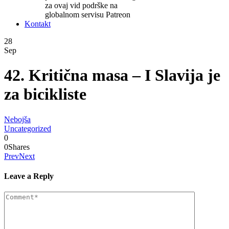
za ovaj vid podrške na
globalnom servisu Patreon
Kontakt
28
Sep
42. Kritična masa – I Slavija je
za bicikliste
Nebojša
Uncategorized
0
0
Shares
Prev
Next
Leave a Reply