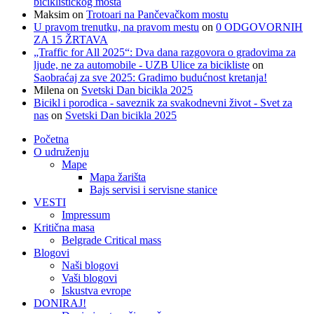
biciklističkog mosta
Maksim
on
Trotoari na Pančevačkom mostu
U pravom trenutku, na pravom mestu
on
0 ODGOVORNIH
ZA 15 ŽRTAVA
„Traffic for All 2025“: Dva dana razgovora o gradovima za
ljude, ne za automobile - UZB Ulice za bicikliste
on
Saobraćaj za sve 2025: Gradimo budućnost kretanja!
Milena
on
Svetski Dan bicikla 2025
Bicikl i porodica - saveznik za svakodnevni život - Svet za
nas
on
Svetski Dan bicikla 2025
Početna
O udruženju
Mape
Mapa žarišta
Bajs servisi i servisne stanice
VESTI
Impressum
Kritična masa
Belgrade Critical mass
Blogovi
Naši blogovi
Vaši blogovi
Iskustva evrope
DONIRAJ!