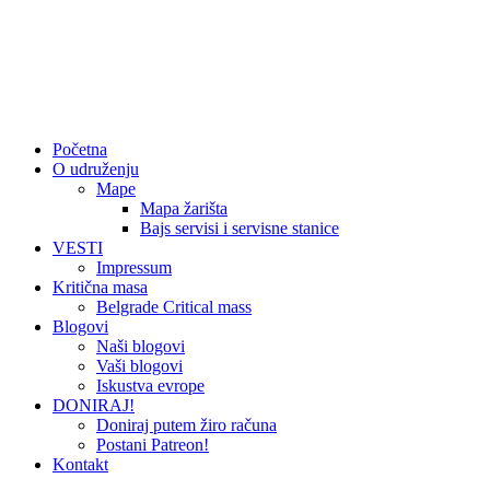
Početna
O udruženju
Mape
Mapa žarišta
Bajs servisi i servisne stanice
VESTI
Impressum
Kritična masa
Belgrade Critical mass
Blogovi
Naši blogovi
Vaši blogovi
Iskustva evrope
DONIRAJ!
Doniraj putem žiro računa
Postani Patreon!
Kontakt