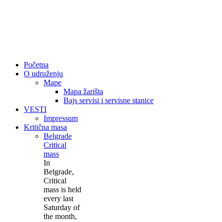
Početna
O udruženju
Mape
Mapa žarišta
Bajs servisi i servisne stanice
VESTI
Impressum
Kritična masa
Belgrade
Critical
mass
In
Belgrade,
Critical
mass is held
every last
Saturday of
the month,