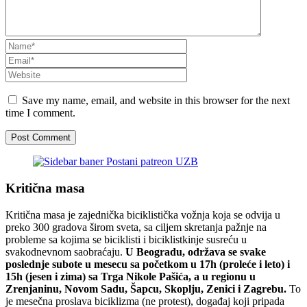
Save my name, email, and website in this browser for the next
time I comment.
Kritična masa
Kritična masa je zajednička biciklistička vožnja koja se odvija u
preko 300 gradova širom sveta, sa ciljem skretanja pažnje na
probleme sa kojima se biciklisti i biciklistkinje susreću u
svakodnevnom saobraćaju.
U Beogradu, održava se svake
poslednje subote u mesecu sa početkom u 17h (proleće i leto) i
15h (jesen i zima) sa Trga Nikole Pašića, a u regionu u
Zrenjaninu, Novom Sadu, Šapcu, Skoplju, Zenici i Zagrebu.
To
je mesečna proslava biciklizma (ne protest), događaj koji pripada