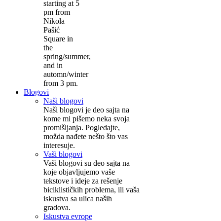
starting at 5
pm from
Nikola
Pašić
Square in
the
spring/summer,
and in
automn/winter
from 3 pm.
Blogovi
Naši blogovi
Naši blogovi je deo sajta na
kome mi pišemo neka svoja
promišljanja. Pogledajte,
možda nađete nešto što vas
interesuje.
Vaši blogovi
Vaši blogovi su deo sajta na
koje objavljujemo vaše
tekstove i ideje za rešenje
biciklističkih problema, ili vaša
iskustva sa ulica naših
gradova.
Iskustva evrope