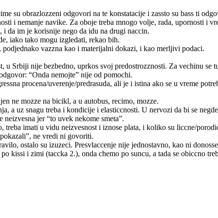
ime su obrazlozzeni odgovori na te konstatacije i zassto su bass ti odgo
nosti i nemanje navike. Za oboje treba mnogo volje, rada, upornosti i v
 i da im je korisnije nego da idu na drugi naccin.
de, iako tako mogu izgledati, rekao bih.
 podjednako vazzna kao i materijalni dokazi, i kao merljivi podaci.
t, u Srbiji nije bezbedno, uprkos svoj predostrozznosti. Za vechinu se t
 a odgovor: “Onda nemojte” nije od pomochi.
ssna procena/uverenje/predrasuda, ali je i istina ako se u vreme potrebn
jen ne mozze na bicikl, a u autobus, recimo, mozze.
anja, a uz snagu treba i kondicije i elasticcnosti. U nervozi da bi se ne
je neizvesna jer “to uvek nekome smeta”.
, treba imati u vidu neizvesnost i iznose plata, i koliko su liccne/poro
pokazali”, ne vredi ni govoriti.
avilo, ostalo su izuzeci. Presvlaccenje nije jednostavno, kao ni donoss
issi i zimi (taccka 2.), onda chemo po suncu, a tada se obiccno treba o