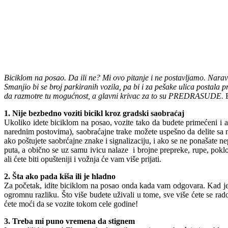
Biciklom na posao. Da ili ne? Mi ovo pitanje i ne postavljamo. Naravno 
Smanjio bi se broj parkiranih vozila, pa bi i za pešake ulica postal
da razmotre tu mogućnost, a glavni krivac za to su PREDRASUDE.
1. Nije bezbedno voziti bicikl kroz gradski saobraćaj
Ukoliko idete biciklom na posao, vozite tako da budete primećeni i a
narednim postovima), saobraćajne trake možete uspešno da delite sa m
ako poštujete saobrćajne znake i signalizaciju, i ako se ne ponašate ne
puta, a obično se uz samu ivicu nalaze i brojne prepreke, rupe, poklop
ali ćete biti opušteniji i vožnja će vam više prijati.
2. Šta ako pada kiša ili je hladno
Za početak, idite biciklom na posao onda kada vam odgovara. Kad je p
ogromnu razliku. Što više budete uživali u tome, sve više ćete se ra
ćete moći da se vozite tokom cele godine!
3. Treba mi puno vremena da stignem