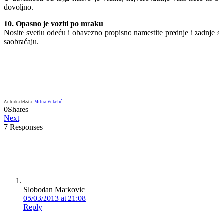
dovoljno.
10. Opasno je voziti po mraku
Nosite svetlu odeću i obavezno propisno namestite prednje i zadnje sv
saobraćaju.
Autorka teksta:
Milica Vukelić
0
Shares
Next
7 Responses
Slobodan Markovic
05/03/2013 at 21:08
Reply