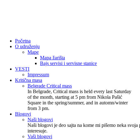
Početna
O udruženju
Mape
Mapa žarišta
Bajs servisi i servisne stanice
VESTI
Impressum
Kritična masa
Belgrade Critical mass
In Belgrade, Critical mass is held every last Saturday
of the month, starting at 5 pm from Nikola Pašić
Square in the spring/summer, and in automn/winter
from 3 pm.
Blogovi
Naši blogovi
Naši blogovi je deo sajta na kome mi pišemo neka svoja p
interesuje.
Vaši blogovi