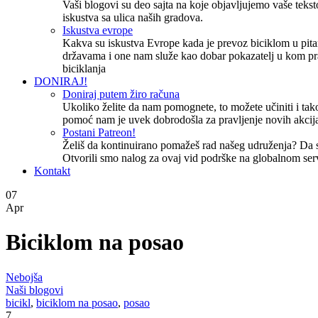
Vaši blogovi su deo sajta na koje objavljujemo vaše tekstov
iskustva sa ulica naših gradova.
Iskustva evrope
Kakva su iskustva Evrope kada je prevoz biciklom u pita
državama i one nam služe kao dobar pokazatelj u kom pr
biciklanja
DONIRAJ!
Doniraj putem žiro računa
Ukoliko želite da nam pomognete, to možete učiniti i tako
pomoć nam je uvek dobrodošla za pravljenje novih akcija
Postani Patreon!
Želiš da kontinuirano pomažeš rad našeg udruženja? Da
Otvorili smo nalog za ovaj vid podrške na globalnom ser
Kontakt
07
Apr
Biciklom na posao
Nebojša
Naši blogovi
bicikl
,
biciklom na posao
,
posao
7