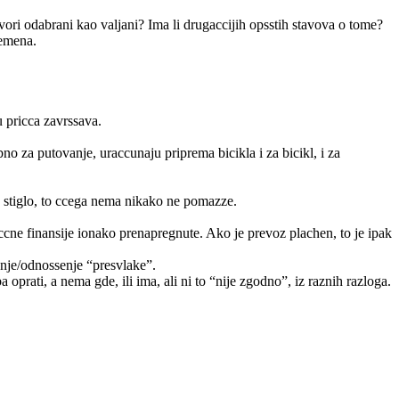
vori odabrani kao valjani? Ima li drugaccijih opsstih stavova o tome?
remena.
u pricca zavrssava.
o za putovanje, uraccunaju priprema bicikla i za bicikl, i za
gde stiglo, to ccega nema nikako ne pomazze.
diccne finansije ionako prenapregnute. Ako je prevoz plachen, to je ipak
enje/odnossenje “presvlake”.
prati, a nema gde, ili ima, ali ni to “nije zgodno”, iz raznih razloga.