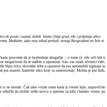
do posla i nazad, dobili bismo čistiji grad, tiše i prijatnije ulice.
sretnu. Međutim, iako nisu nikad probali, mnogi Beograđani ne žele ni
ada procenite da je bezbednije drugačije – o tome će više reči biti u
ne mogućnosti da se nađete u opasnosti. Ako vas ostali učesnici vide,
više blizu ivice, dovodite sebe u opasnost da vas automobili izguraju sa
i put unared. Izaberite ulice koje su rasterećenije. Možda je put duži,
li vi ne morate. Čak iako vozite samo kada je vreme lepo, napravićete
e odlučiti da uložite nešto novca u opremu za kišu i hladno vreme, pa