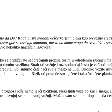
da DA! Kada bi svi građani češće koristili bicikl kao prevozno sredstvo 
a prostor gde se osećaju komotno, mesto na kome mogu da se zadrže i su
Evo nekoliko najčešćih izgovora:
ko se pridržavate saobraćajnih propisa (osim u određenim slučajevima k
otornim vozilima. Strah od vožnje kroz saobraćaj često je veći od real
predvidljivo, sigurno ćete naći svoje mesto na ulici. Ukoliko vozite isu
ci od odvoda, itd. Rizik od povrede smanjićete i tako što ćete planirat
rognoza loša nemojte ići biciklom. Neki ljudi voze po kiši i snegu, a
dovati svojoj svakodnevnoj vožnji. Možda vam se toliko dopadne da ćet