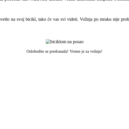
etlo na svoj bicikl, tako će vas svi videti. Vožnja po mraku nije probl
Oslobodite se predrasuda! Vreme je za vožnju!