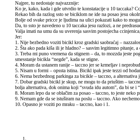
Najpre, tu nedostaje najvazznije:
Ko je, kako, kada i gde utvrdio te konstatacije u 10 taccaka? Cc
Rekao bih da razlog ssto se biciklom ne ide na posao jesu okol
Bolje od svake pricce je ljudima na ulici pokazati kako to mogu,
Da, to ssto je navedeno u 10 taccaka jesu razlozi, a ne predrasu
Valja imati na umu da su uverenja sasvim postojecha ccinjenica,
Jer:
1. Nije bezbedno voziti bicikl kroz gradski saobraćaj – nazzalos
2. Šta ako pada kiša ili je hladno? – sasvim legitimno pitanje,
3. Treba mi puno vremena da stignem – da, to mozzda jeste pogre
smesstanje bicikla “negde”, kada se stigne.
4. Moram da ustanem ranije – taccno jer se krmeljav i neprobud
5. Nisam u formi – opssta istina. Bicikl ipak jeste tezzi od hod
6. Nema bezbednog parkinga za bicikle – taccno, a alternativa 
7. Dobar gradski bicikl je skup, ne mogu to da priuštim – taccno
bolja alternativa, dok onima koji “svuda idu autom”, da bi se i “
8. Moram lepo da se oblačim za posao – taccno, to jeste neko pr
9. Nemam gde da se istuširam na poslu – taccno. Ako nechemo po k
10. Opasno je voziti po mraku – taccno, kao i 1.