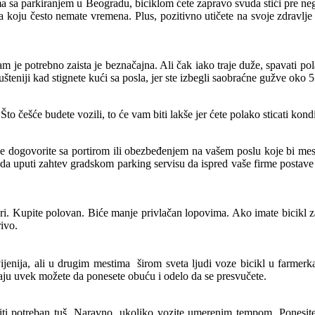
ma sa parkiranjem u Beogradu, biciklom ćete zapravo svuda stići pre neg
za koju često nemate vremena. Plus, pozitivno utičete na svoje zdravlje 
 je potrebno zaista je beznačajna. Ali čak iako traje duže, spavati pola
ušteniji kad stignete kući sa posla, jer ste izbegli saobraćne gužve oko 5
o češće budete vozili, to će vam biti lakše jer ćete polako sticati kondi
e dogovorite sa portirom ili obezbeđenjem na vašem poslu koje bi mesto
ca da uputi zahtev gradskom parking servisu da ispred vaše firme postave
ri. Kupite polovan. Biće manje privlačan lopovima. Ako imate bicikl za 
rivo.
jenija, ali u drugim mestima širom sveta ljudi voze bicikl u farmerk
aju uvek možete da ponesete obuću i odelo da se presvučete.
ti potreban tuš. Naravno, ukoliko vozite umerenim tempom. Ponesite s