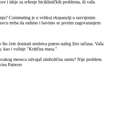
e i ideje za rešenje biciklističkih problema, ili vaša
nju? Commuting je u velikoj ekspanziji u razvijenim
avcu treba da radimo i bavimo se javnim zagovaranjem
 što ćete donirati sredstva putem našeg žiro računa. Vaša
, kao i vožnje "Kritična masa."
 svakog meseca odvajaš simboličnu sumu? Nije problem.
visu Patreon