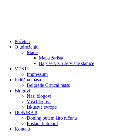
Početna
O udruženju
Mape
Mapa žarišta
Bajs servisi i servisne stanice
VESTI
Impressum
Kritična masa
Belgrade Critical mass
Blogovi
Naši blogovi
Vaši blogovi
Iskustva evrope
DONIRAJ!
Doniraj putem žiro računa
Postani Patreon!
Kontakt