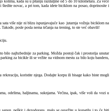
o kolima, kada su u pitanju razdaljine od 5 do 10 kilometara. Za veće
i štedite novac, a pri tom, kada idete biciklom na posao, doprinosite i
 sata više nije ni blizu ispunjavajuće kao jutarnja vožnja biciklom na
. Takođe, posle posla nema trčanja na trening, to ste već obavili!
ciju.
 bilo najbzbednije za parking. Možda postoji čak i prostorija unutar
 parking za bicikle ili se vežite na vidnom mestu za bilo koju banderu,
rekreaciju, koristite njega. Dodajte korpu ili bisage kako biste mogli
ama, odelima, haljinama, suknjama. Većina, ipak, više voli da vozi u
apun, peškir i dezodorans, malo se osvežite u kupatilu i to će biti