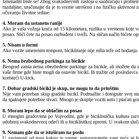
Iznenadili biste se! Zbog svakodnevnih zastoja u saobraćaju i proble
razdaljine, uračunajte da je to vreme utrošeno i na fizičku aktivnost 
očuvanju životne srdine.
4. Moram da ustanem ranije
Ako je vaša vožnja kraća od 15 kilometara, razlika u vremenu koje vam
posao. Stići ćete na posao razbuđeni i sveži. Na sličan način bićete op
5. Nisam u formi
Ako vozite umerenim tempom, bicikliranje nije ništa teže od hodanja. Št
6. Nema bezbednog parkinga za bicikle
Beograd zaista nema obezbeđene parkinge za bicikle, ali možete da s
vaše firme gde biste mogli da ostavite bicikl. Ili tražite od poslodav
koristeći U-lock.
7. Dobar gradski bicikl je skup, ne mogu to da priuštim
Nije vam potreban skup gradski bicikl. Podmažite i dotegnite svoj sta
da spakujete potrebne stvari. Mnogo je skuplje voziti auto i plaćati go
8. Moram lepo da se oblačim za posao
U mnogim gradovima po Vojvodini, gde je biciklistička kultura razvi
udobnoj svakodnevnoj odeći ili u biciklistikoj opremi. U svakom sluč
9. Nemam gde da se istuširam na poslu
U zavisnosti od toga kakvo je vreme, najverovatnije vam neće ni bi