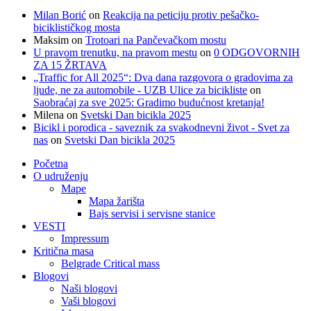
Milan Borić
on
Reakcija na peticiju protiv pešačko-
biciklističkog mosta
Maksim
on
Trotoari na Pančevačkom mostu
U pravom trenutku, na pravom mestu
on
0 ODGOVORNIH
ZA 15 ŽRTAVA
„Traffic for All 2025“: Dva dana razgovora o gradovima za
ljude, ne za automobile - UZB Ulice za bicikliste
on
Saobraćaj za sve 2025: Gradimo budućnost kretanja!
Milena
on
Svetski Dan bicikla 2025
Bicikl i porodica - saveznik za svakodnevni život - Svet za
nas
on
Svetski Dan bicikla 2025
Početna
O udruženju
Mape
Mapa žarišta
Bajs servisi i servisne stanice
VESTI
Impressum
Kritična masa
Belgrade Critical mass
Blogovi
Naši blogovi
Vaši blogovi