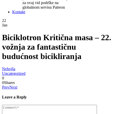
za ovaj vid podrške na
globalnom servisu Patreon
Kontakt
22
Jan
Biciklotron Kritična masa – 22.
vožnja za fantastičnu
budućnost bicikliranja
Nebojša
Uncategorized
0
0
Shares
Prev
Next
Leave a Reply