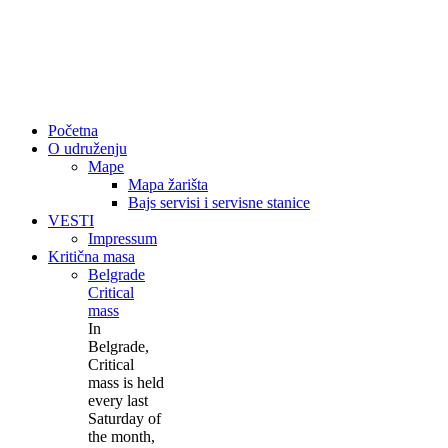
Početna
O udruženju
Mape
Mapa žarišta
Bajs servisi i servisne stanice
VESTI
Impressum
Kritična masa
Belgrade
Critical
mass
In
Belgrade,
Critical
mass is held
every last
Saturday of
the month,