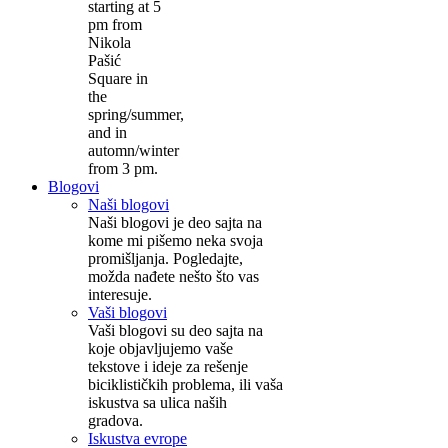
starting at 5
pm from
Nikola
Pašić
Square in
the
spring/summer,
and in
automn/winter
from 3 pm.
Blogovi
Naši blogovi
Naši blogovi je deo sajta na
kome mi pišemo neka svoja
promišljanja. Pogledajte,
možda nađete nešto što vas
interesuje.
Vaši blogovi
Vaši blogovi su deo sajta na
koje objavljujemo vaše
tekstove i ideje za rešenje
biciklističkih problema, ili vaša
iskustva sa ulica naših
gradova.
Iskustva evrope