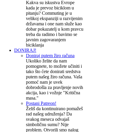
Kakva su iskustva Evrope
kada je prevoz biciklom u
pitanju? Commuting je u
velikoj ekspanziji u razvijenim
državama i one nam služe kao
dobar pokazatelj u kom pravcu
treba da radimo i bavimo se
javnim zagovaranjem
biciklanja
DONIRAJ!
Doniraj putem žiro računa
Ukoliko želite da nam
pomognete, to možete učiniti i
tako što ćete donirati sredstva
putem našeg žiro računa. Vaša
pomoć nam je uvek
dobrodošla za pravljenje novih
akcija, kao i vožnje "Kritična
masa."
Postani Patreon!
Želiš da kontinuirano pomažeš
rad našeg udruženja? Da
svakog meseca odvajaš
simboličnu sumu? Nije
problem. Otvorili smo nalog