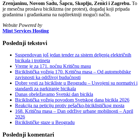
Zrenjaninu, Novom Sadu, Šapcu, Skoplju, Zenici i Zagrebu.
To
je mesečna proslava biciklizma (ne protest), događaj koji pripada
građanima i građankama na najdirektniji mogući način.
Website Powered by
Mint Services Hosting
Poslednji tekstovi
Suspendovan još jedan tender za sistem deljenja električnih
bicikala i trotineta
Vreme je za 171. noćnu Kritičnu masu
Biciklistička vožnja 170. Kritična masa – Od automobilske
zavisnosti ka održivoj budućnosti
Dobre vesti za bicikliste u Beogradu – Usvojeni su normativi i
standardi za parkiranje bicikala
Danas obeležavamo Svetski dan bicikla
Biciklistička vožnja povodom Svetskog dana bicikla 2026
Reakcija na peticiju protiv pešačko-biciklističkog mosta
168. Kritična masa – Dan održive urbane mobilnosti – April
2026
Biciklističke staze u Beogradu
Poslednji komentari