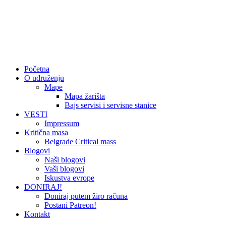
Početna
O udruženju
Mape
Mapa žarišta
Bajs servisi i servisne stanice
VESTI
Impressum
Kritična masa
Belgrade Critical mass
Blogovi
Naši blogovi
Vaši blogovi
Iskustva evrope
DONIRAJ!
Doniraj putem žiro računa
Postani Patreon!
Kontakt