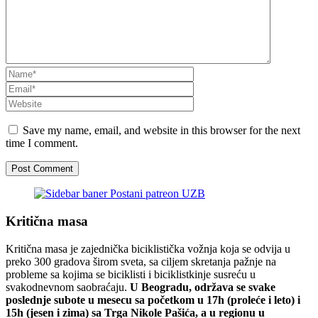
Save my name, email, and website in this browser for the next
time I comment.
Kritična masa
Kritična masa je zajednička biciklistička vožnja koja se odvija u
preko 300 gradova širom sveta, sa ciljem skretanja pažnje na
probleme sa kojima se biciklisti i biciklistkinje susreću u
svakodnevnom saobraćaju.
U Beogradu, održava se svake
poslednje subote u mesecu sa početkom u 17h (proleće i leto) i
15h (jesen i zima) sa Trga Nikole Pašića, a u regionu u