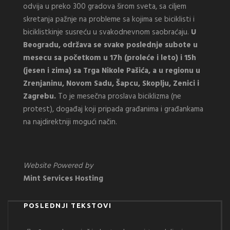
odvija u preko 300 gradova širom sveta, sa ciljem
skretanja pažnje na probleme sa kojima se biciklisti i
biciklistkinje susreću u svakodnevnom saobraćaju.
U
Beogradu, održava se svake poslednje subote u
mesecu sa početkom u 17h (proleće i leto) i 15h
(jesen i zima) sa Trga Nikole Pašića, a u regionu u
Zrenjaninu, Novom Sadu, Šapcu, Skoplju, Zenici i
Zagrebu.
To je mesečna proslava biciklizma (ne
protest), događaj koji pripada građanima i građankama
na najdirektniji mogući način.
Website Powered by
Mint Services Hosting
POSLEDNJI TEKSTOVI