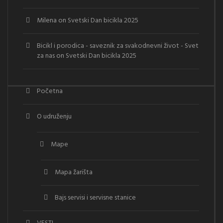
Milena
on
Svetski Dan bicikla 2025
Bicikl i porodica - saveznik za svakodnevni život - Svet
za nas
on
Svetski Dan bicikla 2025
Početna
O udruženju
Mape
Mapa žarišta
Bajs servisi i servisne stanice