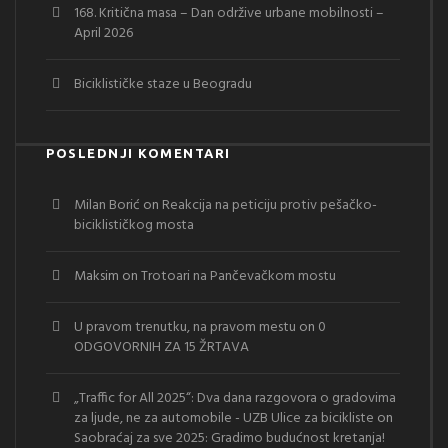
168. Kritična masa – Dan održive urbane mobilnosti –
April 2026
Biciklističke staze u Beogradu
POSLEDNJI KOMENTARI
Milan Borić
on
Reakcija na peticiju protiv pešačko-
biciklističkog mosta
Maksim
on
Trotoari na Pančevačkom mostu
U pravom trenutku, na pravom mestu
on
0
ODGOVORNIH ZA 15 ŽRTAVA
„Traffic for All 2025“: Dva dana razgovora o gradovima
za ljude, ne za automobile - UZB Ulice za bicikliste
on
Saobraćaj za sve 2025: Gradimo budućnost kretanja!