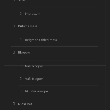
VESTI
Impressum
Kritična masa
Belgrade Critical mass
Blogovi
Naši blogovi
Vaši blogovi
Iskustva evrope
DONIRAJ!