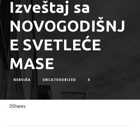
Izveštaj sa
NOVOGODIŠNJ
E SVETLEĆE
MASE
NEBOJŠA
UNCATEGORIZED
0
0
Shares