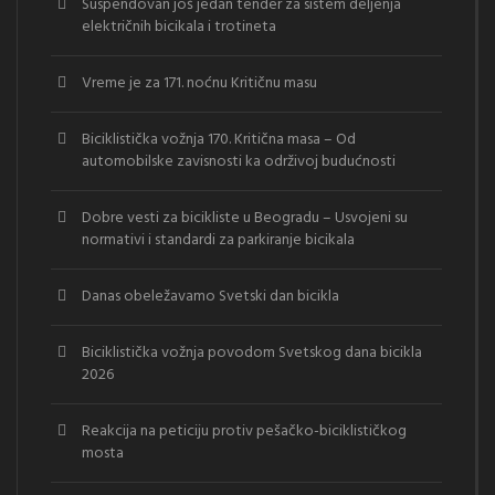
Suspendovan još jedan tender za sistem deljenja
električnih bicikala i trotineta
Vreme je za 171. noćnu Kritičnu masu
Biciklistička vožnja 170. Kritična masa – Od
automobilske zavisnosti ka održivoj budućnosti
Dobre vesti za bicikliste u Beogradu – Usvojeni su
normativi i standardi za parkiranje bicikala
Danas obeležavamo Svetski dan bicikla
Biciklistička vožnja povodom Svetskog dana bicikla
2026
Reakcija na peticiju protiv pešačko-biciklističkog
mosta