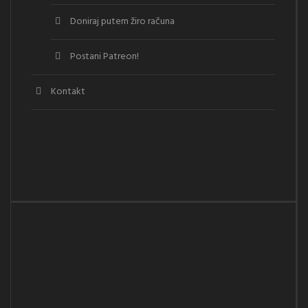
Doniraj putem žiro računa
Postani Patreon!
Kontakt