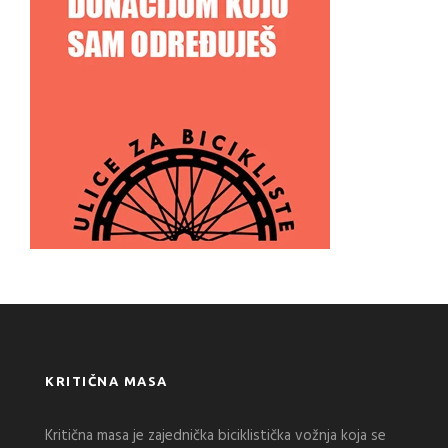
KRITIČNA MASA
Kritična masa je zajednička biciklistička vožnja koja se