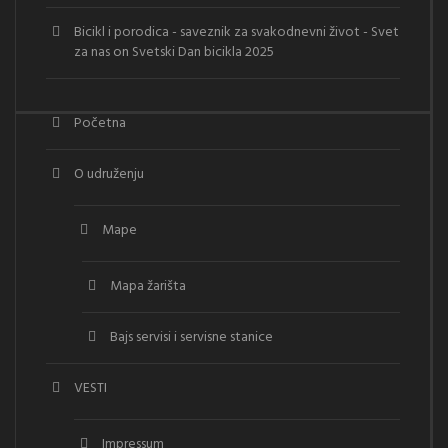
Bicikl i porodica - saveznik za svakodnevni život - Svet
za nas
on
Svetski Dan bicikla 2025
Početna
O udruženju
Mape
Mapa žarišta
Bajs servisi i servisne stanice
VESTI
Impressum