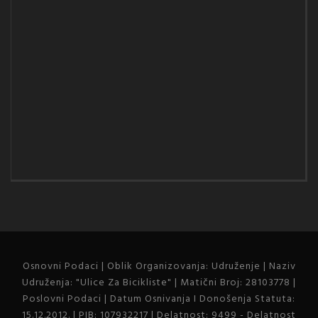
Osnovni Podaci | Oblik Organizovanja: Udruženje | Naziv
Udruženja: "Ulice Za Bicikliste" | Matični Broj: 28103778 |
Poslovni Podaci | Datum Osnivanja I Donošenja Statuta:
15.12.2012. | PIB: 107932217 | Delatnost: 9499 - Delatnost