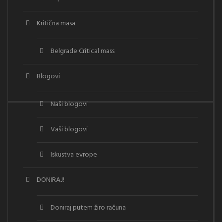
Kritična masa
Belgrade Critical mass
Blogovi
Naši blogovi
Vaši blogovi
Iskustva evrope
DONIRAJ!
Doniraj putem žiro računa