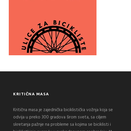
KRITIČNA MASA
Kritična masa je zajednička biciklistička vožnja koja se
odvija u preko 300 gradova širom sveta, sa ciljem
skretanja pažnje na probleme sa kojima se biciklisti i