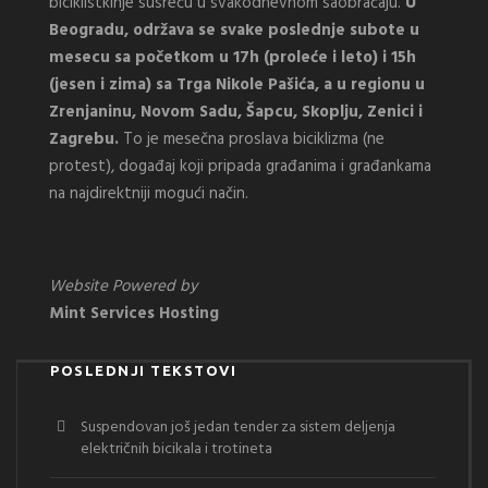
biciklistkinje susreću u svakodnevnom saobraćaju.
U
Beogradu, održava se svake poslednje subote u
mesecu sa početkom u 17h (proleće i leto) i 15h
(jesen i zima) sa Trga Nikole Pašića, a u regionu u
Zrenjaninu, Novom Sadu, Šapcu, Skoplju, Zenici i
Zagrebu.
To je mesečna proslava biciklizma (ne
protest), događaj koji pripada građanima i građankama
na najdirektniji mogući način.
Website Powered by
Mint Services Hosting
POSLEDNJI TEKSTOVI
Suspendovan još jedan tender za sistem deljenja
električnih bicikala i trotineta