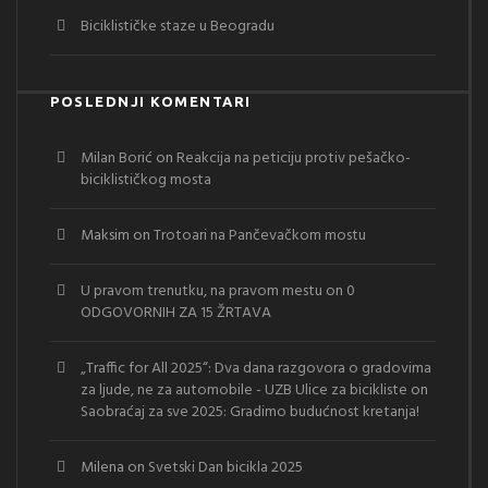
Biciklističke staze u Beogradu
POSLEDNJI KOMENTARI
Milan Borić
on
Reakcija na peticiju protiv pešačko-
biciklističkog mosta
Maksim
on
Trotoari na Pančevačkom mostu
U pravom trenutku, na pravom mestu
on
0
ODGOVORNIH ZA 15 ŽRTAVA
„Traffic for All 2025“: Dva dana razgovora o gradovima
za ljude, ne za automobile - UZB Ulice za bicikliste
on
Saobraćaj za sve 2025: Gradimo budućnost kretanja!
Milena
on
Svetski Dan bicikla 2025