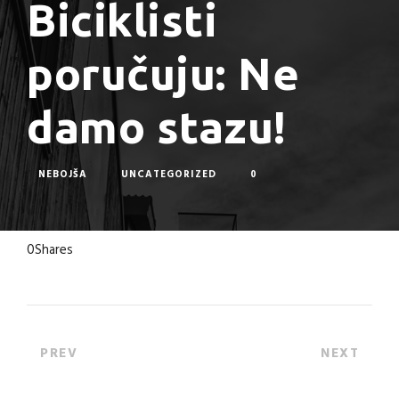
Biciklisti
poručuju: Ne
damo stazu!
NEBOJŠA
UNCATEGORIZED
0
0
Shares
PREV
NEXT