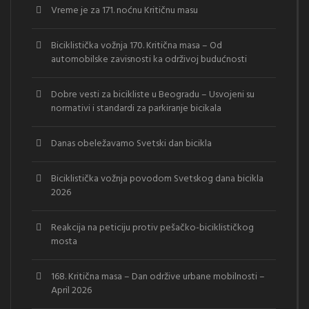
Vreme je za 171. noćnu Kritičnu masu
Biciklistička vožnja 170. Kritična masa – Od
automobilske zavisnosti ka održivoj budućnosti
Dobre vesti za bicikliste u Beogradu – Usvojeni su
normativi i standardi za parkiranje bicikala
Danas obeležavamo Svetski dan bicikla
Biciklistička vožnja povodom Svetskog dana bicikla
2026
Reakcija na peticiju protiv pešačko-biciklističkog
mosta
168. Kritična masa – Dan održive urbane mobilnosti –
April 2026