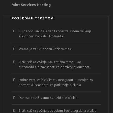
Mint Services Hosting
POSLEDNJI TEKSTOVI
Suspendovan još jedan tender za sistem deljenja
električnih bicikala i trotineta
Vreme je za 171. noćnu Kritičnu masu
Biciklistička vožnja 170. Kritična masa – Od
automobilske zavisnosti ka održivoj budućnosti
Dobre vesti za bicikliste u Beogradu – Usvojeni su
normativi i standardi za parkiranje bicikala
Danas obeležavamo Svetski dan bicikla
Biciklistička vožnja povodom Svetskog dana bicikla