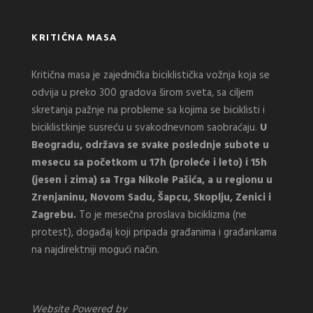
KRITIČNA MASA
Kritična masa je zajednička biciklistička vožnja koja se
odvija u preko 300 gradova širom sveta, sa ciljem
skretanja pažnje na probleme sa kojima se biciklisti i
biciklistkinje susreću u svakodnevnom saobraćaju.
U
Beogradu, održava se svake poslednje subote u
mesecu sa početkom u 17h (proleće i leto) i 15h
(jesen i zima) sa Trga Nikole Pašića, a u regionu u
Zrenjaninu, Novom Sadu, Šapcu, Skoplju, Zenici i
Zagrebu.
To je mesečna proslava biciklizma (ne
protest), događaj koji pripada građanima i građankama
na najdirektniji mogući način.
Website Powered by