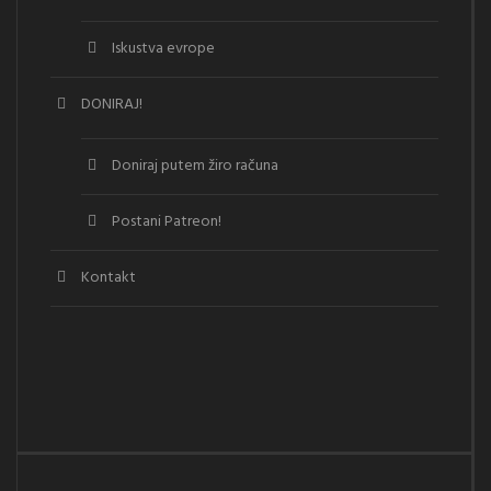
Iskustva evrope
DONIRAJ!
Doniraj putem žiro računa
Postani Patreon!
Kontakt