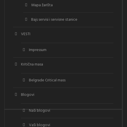
Mapa žarišta
Bajs servisi i servisne stanice
VESTI
Impressum
Kritična masa
Belgrade Critical mass
Blogovi
Naši blogovi
Vaši blogovi