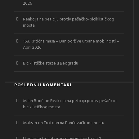
2026
Reakcija na peticiju protiv pešačko-biciklističkog
mosta
168. Kritična masa – Dan održive urbane mobilnosti –
April 2026
Biciklističke staze u Beogradu
POSLEDNJI KOMENTARI
Milan Borić
on
Reakcija na peticiju protiv pešačko-
biciklističkog mosta
Maksim
on
Trotoari na Pančevačkom mostu
U pravom trenutku, na pravom mestu
on
0