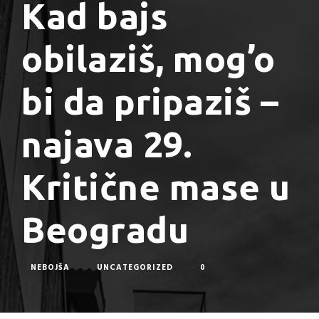
Kad bajs
obilaziš, mog’o
bi da pripaziš –
najava 29.
Kritične mase u
Beogradu
NEBOJŠA
UNCATEGORIZED
0