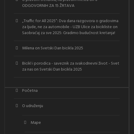
ODGOVORNIH ZA 15 ŽRTAVA
„Traffic for All 2025“: Dva dana razgovora o gradovima
za ljude, ne za automobile - UZB Ulice za bicikliste
on
Saobraćaj za sve 2025: Gradimo budućnost kretanja!
Milena
on
Svetski Dan bicikla 2025
Bicikl i porodica - saveznik za svakodnevni život - Svet
za nas
on
Svetski Dan bicikla 2025
Početna
O udruženju
Mape