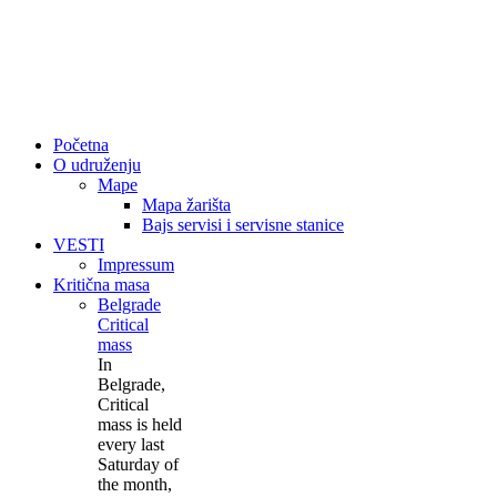
Početna
O udruženju
Mape
Mapa žarišta
Bajs servisi i servisne stanice
VESTI
Impressum
Kritična masa
Belgrade
Critical
mass
In
Belgrade,
Critical
mass is held
every last
Saturday of
the month,