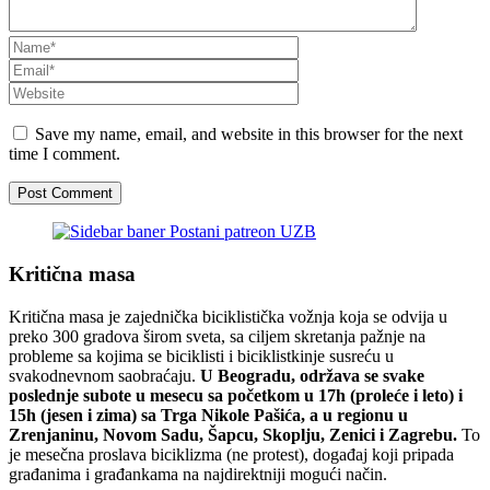
Save my name, email, and website in this browser for the next
time I comment.
Kritična masa
Kritična masa je zajednička biciklistička vožnja koja se odvija u
preko 300 gradova širom sveta, sa ciljem skretanja pažnje na
probleme sa kojima se biciklisti i biciklistkinje susreću u
svakodnevnom saobraćaju.
U Beogradu, održava se svake
poslednje subote u mesecu sa početkom u 17h (proleće i leto) i
15h (jesen i zima) sa Trga Nikole Pašića, a u regionu u
Zrenjaninu, Novom Sadu, Šapcu, Skoplju, Zenici i Zagrebu.
To
je mesečna proslava biciklizma (ne protest), događaj koji pripada
građanima i građankama na najdirektniji mogući način.