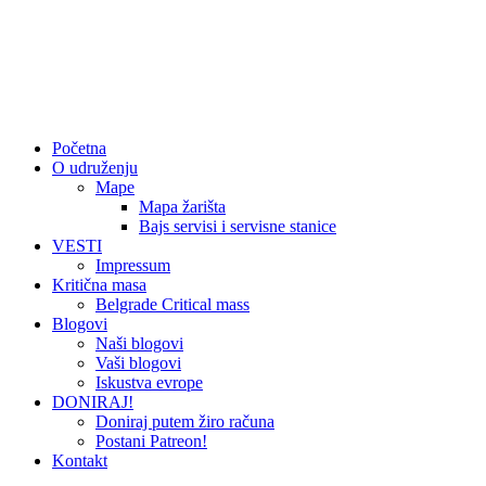
Početna
O udruženju
Mape
Mapa žarišta
Bajs servisi i servisne stanice
VESTI
Impressum
Kritična masa
Belgrade Critical mass
Blogovi
Naši blogovi
Vaši blogovi
Iskustva evrope
DONIRAJ!
Doniraj putem žiro računa
Postani Patreon!
Kontakt