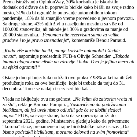
Prema istraživanju OpinionWay, 30% korisnika je iskoristilo
dodatak od države da bi popravilo bicikle kako bi išli na svoje radno
mesto, 31% da bi ograničilo putovanje automobilom tokom
pandemije, 18% da bi smanjilo vreme provedeno u javnom prevozu.
Sa druge strane, 43% njih živi u naseljenim mestima sa više od
100.000 stanovnika, ali takođe je i 30% u gradovima sa manje od
20.000 stanovnika. „
Fenomen nije rezervisan samo za velike
gradove i to je pravo iznenađenje
“, komentariše Benoit Parraud.
„
Kada više koristite bicikl, manje koristite automobil i štedite
novac
“, napominje predsednik FUB-a Olivije Schneider. „
Takođe
imamo blagotvorne efekte na zdravlje i buku. Ovo je jeftina mera ali
su efekti ogromni!
”
Ostaje jedno pitanje: kako održati ovu praksu? 98% anketiranih želi
produženje roka za ove benificije, koje bi trebalo da traju do 31.
decembra. Tome se nadaju i serviseri bicikala.
Vlada ne isključuje ovu mogućnost. „
Ne želim da zatvorim vrata ni
za šta
“, rekla je Barbara Pompili. „
Nastavićemo da podržavamo
biciklizam, ali još uvek nismo odlučili gde će se uložiti sledeći
napor.
” FUB, sa svoje strane, traži da se operacija održi do
septembra 2021. godine. Ministarstva gledaju kako da privremene
“korona” staze, prenamene u trajne biciklističke trake i staze. „
Da
bismo podstakli biciklizam, moramo delovati na svim frontovima
“,