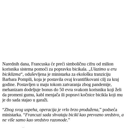
Narednih dana, Francuska će preći simboličnu cifru od milion
korisnika sistema pomoći za popravku bicikala. „
Ulazimo u eru
biciklizma
“, oduševljena je ministarka za ekološku tranziciju
Barbara Pompili, koja je postavila ovaj kvantifikovani cilj za kraj
godine. Postavljen u maju tokom zatvaranja zbog pandemije,
mehanizam dodeljuje bonus do 50 evra svakom korisniku koji želi
da promeni gumu, kabl menjača ili popravi kočnice bicikla koji mu
je do sada stajao u garaži.
“
Zbog svog uspeha, operacija je vrlo brzo produžena
,” podseća
ministarka. “
Francuzi sada shvataju bicikl kao prevozno sredstvo, a
ne više samo kao sredstvo razonode
.”