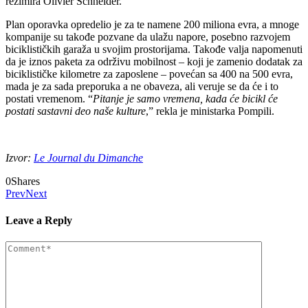
rezimira Olivier Schneider.
Plan oporavka opredelio je za te namene 200 miliona evra, a mnoge
kompanije su takođe pozvane da ulažu napore, posebno razvojem
biciklističkih garaža u svojim prostorijama. Takođe valja napomenuti
da je iznos paketa za održivu mobilnost – koji je zamenio dodatak za
biciklističke kilometre za zaposlene – povećan sa 400 na 500 evra,
mada je za sada preporuka a ne obaveza, ali veruje se da će i to
postati vremenom. “
Pitanje je samo vremena, kada će bicikl će
postati sastavni deo naše kulture
,” rekla je ministarka Pompili.
Izvor:
Le Journal du Dimanche
0
Shares
Prev
Next
Leave a Reply