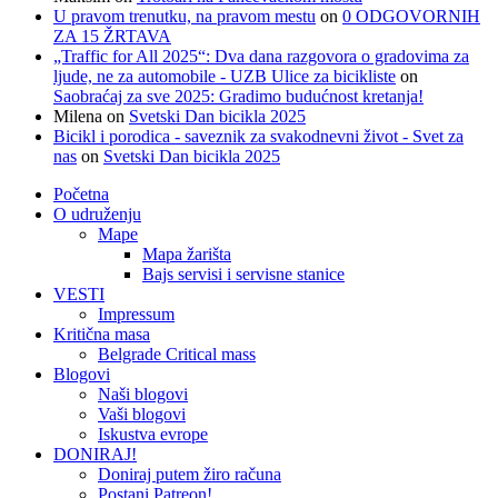
U pravom trenutku, na pravom mestu
on
0 ODGOVORNIH
ZA 15 ŽRTAVA
„Traffic for All 2025“: Dva dana razgovora o gradovima za
ljude, ne za automobile - UZB Ulice za bicikliste
on
Saobraćaj za sve 2025: Gradimo budućnost kretanja!
Milena
on
Svetski Dan bicikla 2025
Bicikl i porodica - saveznik za svakodnevni život - Svet za
nas
on
Svetski Dan bicikla 2025
Početna
O udruženju
Mape
Mapa žarišta
Bajs servisi i servisne stanice
VESTI
Impressum
Kritična masa
Belgrade Critical mass
Blogovi
Naši blogovi
Vaši blogovi
Iskustva evrope
DONIRAJ!
Doniraj putem žiro računa
Postani Patreon!