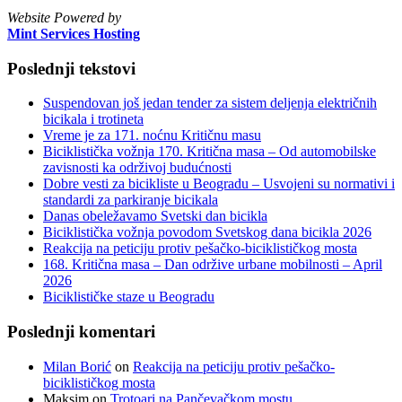
Website Powered by
Mint Services Hosting
Poslednji tekstovi
Suspendovan još jedan tender za sistem deljenja električnih
bicikala i trotineta
Vreme je za 171. noćnu Kritičnu masu
Biciklistička vožnja 170. Kritična masa – Od automobilske
zavisnosti ka održivoj budućnosti
Dobre vesti za bicikliste u Beogradu – Usvojeni su normativi i
standardi za parkiranje bicikala
Danas obeležavamo Svetski dan bicikla
Biciklistička vožnja povodom Svetskog dana bicikla 2026
Reakcija na peticiju protiv pešačko-biciklističkog mosta
168. Kritična masa – Dan održive urbane mobilnosti – April
2026
Biciklističke staze u Beogradu
Poslednji komentari
Milan Borić
on
Reakcija na peticiju protiv pešačko-
biciklističkog mosta
Maksim
on
Trotoari na Pančevačkom mostu