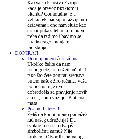
Kakva su iskustva Evrope
kada je prevoz biciklom u
pitanju? Commuting je u
velikoj ekspanziji u razvijenim
državama i one nam služe kao
dobar pokazatelj u kom pravcu
treba da radimo i bavimo se
javnim zagovaranjem
biciklanja
DONIRAJ!
Doniraj putem žiro računa
Ukoliko želite da nam
pomognete, to možete učiniti i
tako što ćete donirati sredstva
putem našeg žiro računa. Vaša
pomoć nam je uvek
dobrodošla za pravljenje novih
akcija, kao i vožnje "Kritična
masa."
Postani Patreon!
Želiš da kontinuirano pomažeš
rad našeg udruženja? Da
svakog meseca odvajaš
simboličnu sumu? Nije
problem. Otvorili smo nalog