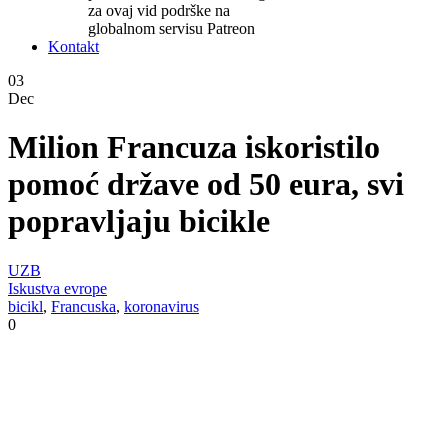
za ovaj vid podrške na
globalnom servisu Patreon
Kontakt
03
Dec
Milion Francuza iskoristilo
pomoć države od 50 eura, svi
popravljaju bicikle
UZB
Iskustva evrope
bicikl
,
Francuska
,
koronavirus
0