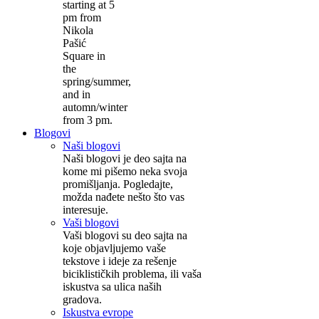
starting at 5
pm from
Nikola
Pašić
Square in
the
spring/summer,
and in
automn/winter
from 3 pm.
Blogovi
Naši blogovi
Naši blogovi je deo sajta na
kome mi pišemo neka svoja
promišljanja. Pogledajte,
možda nađete nešto što vas
interesuje.
Vaši blogovi
Vaši blogovi su deo sajta na
koje objavljujemo vaše
tekstove i ideje za rešenje
biciklističkih problema, ili vaša
iskustva sa ulica naših
gradova.
Iskustva evrope