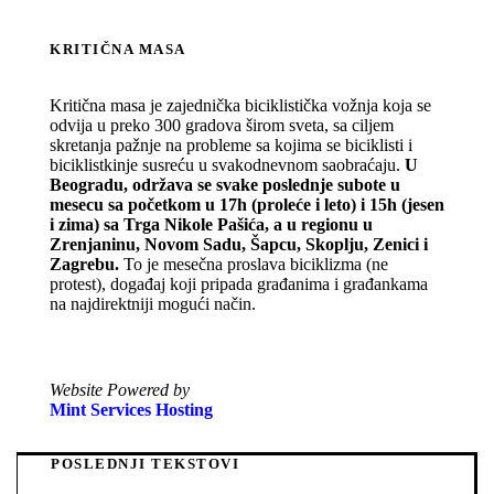
KRITIČNA MASA
Kritična masa je zajednička biciklistička vožnja koja se
odvija u preko 300 gradova širom sveta, sa ciljem
skretanja pažnje na probleme sa kojima se biciklisti i
biciklistkinje susreću u svakodnevnom saobraćaju.
U
Beogradu, održava se svake poslednje subote u
mesecu sa početkom u 17h (proleće i leto) i 15h (jesen
i zima) sa Trga Nikole Pašića, a u regionu u
Zrenjaninu, Novom Sadu, Šapcu, Skoplju, Zenici i
Zagrebu.
To je mesečna proslava biciklizma (ne
protest), događaj koji pripada građanima i građankama
na najdirektniji mogući način.
Website Powered by
Mint Services Hosting
POSLEDNJI TEKSTOVI