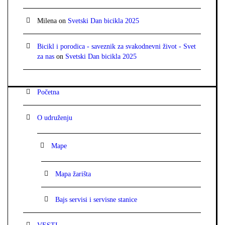
Milena
on
Svetski Dan bicikla 2025
Bicikl i porodica - saveznik za svakodnevni život - Svet
za nas
on
Svetski Dan bicikla 2025
Početna
O udruženju
Mape
Mapa žarišta
Bajs servisi i servisne stanice