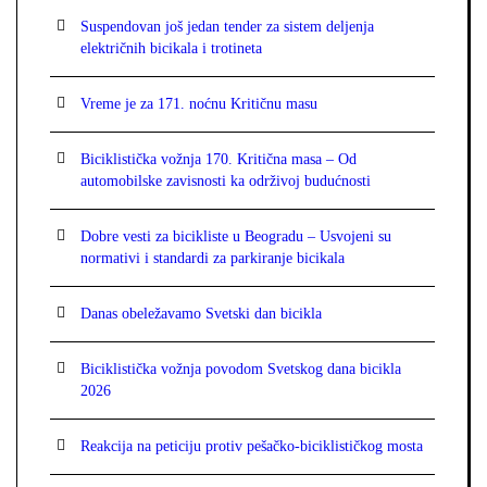
Suspendovan još jedan tender za sistem deljenja
električnih bicikala i trotineta
Vreme je za 171. noćnu Kritičnu masu
Biciklistička vožnja 170. Kritična masa – Od
automobilske zavisnosti ka održivoj budućnosti
Dobre vesti za bicikliste u Beogradu – Usvojeni su
normativi i standardi za parkiranje bicikala
Danas obeležavamo Svetski dan bicikla
Biciklistička vožnja povodom Svetskog dana bicikla
2026
Reakcija na peticiju protiv pešačko-biciklističkog mosta