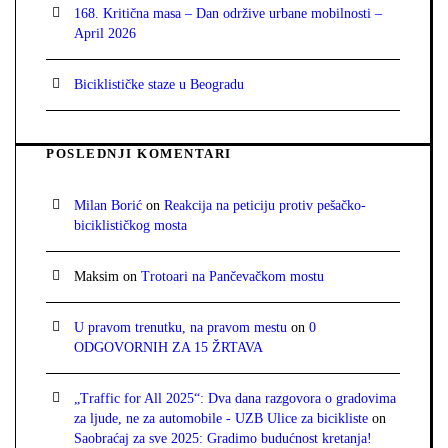
168. Kritična masa – Dan održive urbane mobilnosti –
April 2026
Biciklističke staze u Beogradu
POSLEDNJI KOMENTARI
Milan Borić
on
Reakcija na peticiju protiv pešačko-
biciklističkog mosta
Maksim
on
Trotoari na Pančevačkom mostu
U pravom trenutku, na pravom mestu
on
0
ODGOVORNIH ZA 15 ŽRTAVA
„Traffic for All 2025“: Dva dana razgovora o gradovima
za ljude, ne za automobile - UZB Ulice za bicikliste
on
Saobraćaj za sve 2025: Gradimo budućnost kretanja!