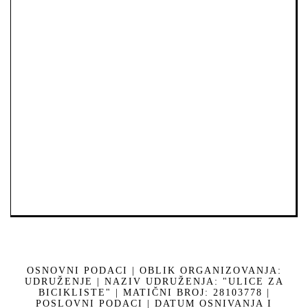
OSNOVNI PODACI | OBLIK ORGANIZOVANJA:
UDRUŽENJE | NAZIV UDRUŽENJA: "ULICE ZA
BICIKLISTE" | MATIČNI BROJ: 28103778 |
POSLOVNI PODACI | DATUM OSNIVANJA I