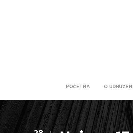
POČETNA
O UDRUŽEN