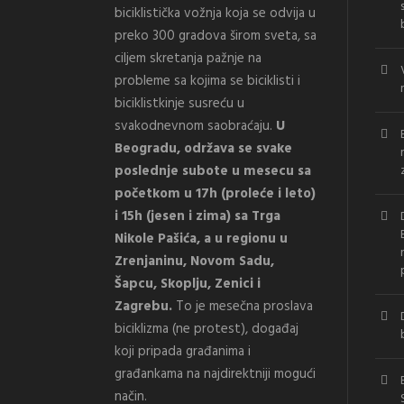
biciklistička vožnja koja se odvija u
preko 300 gradova širom sveta, sa
ciljem skretanja pažnje na
probleme sa kojima se biciklisti i
biciklistkinje susreću u
svakodnevnom saobraćaju.
U
Beogradu, održava se svake
poslednje subote u mesecu sa
početkom u 17h (proleće i leto)
i 15h (jesen i zima) sa Trga
Nikole Pašića, a u regionu u
Zrenjaninu, Novom Sadu,
Šapcu, Skoplju, Zenici i
Zagrebu.
To je mesečna proslava
biciklizma (ne protest), događaj
koji pripada građanima i
građankama na najdirektniji mogući
način.