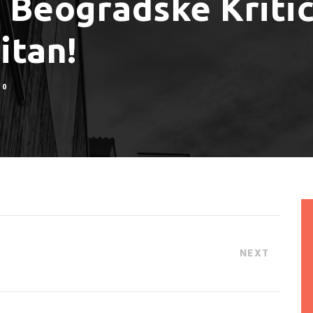
. Beogradske Kriti
itan!
0
NEXT