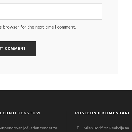
is browser for the next time I comment.
LEDNJI TEKSTOVI
POSLEDNJI KOMENTARI
Suspendovan još jedan tender za
Milan Borić
on
Reakcija na