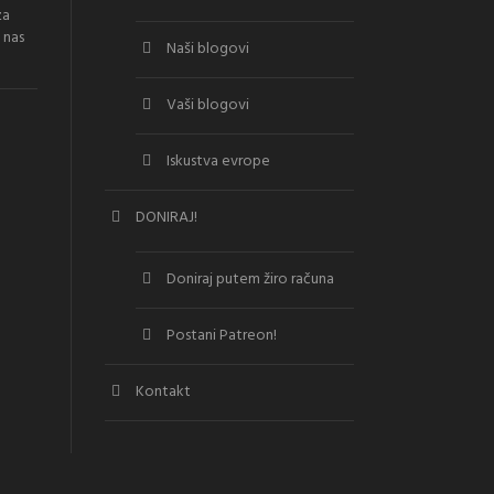
za
 nas
Naši blogovi
Vaši blogovi
Iskustva evrope
DONIRAJ!
Doniraj putem žiro računa
Postani Patreon!
Kontakt