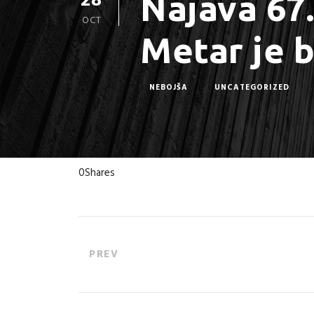
28
Najava 67
OCT
Metar je b
NEBOJŠA
UNCATEGORIZED
0
Shares
PREV