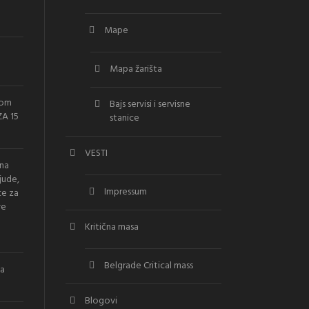
Mape
Mapa žarišta
vom
Bajs servisi i servisne
A 15
stanice
VESTI
ana
jude,
Impressum
ce za
ve
Kritična masa
Belgrade Critical mass
la
Blogovi