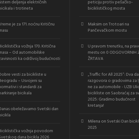
sistem deljenja električnih
peticiju protiv pešačko-
bicikala i trotineta
biciklističkog mosta
Vreme je za 171. noćnu Kritičnu
Maksim
on
Trotoari na
masu
Pančevačkom mostu
Biciklistička vožnja 170. Kritična
U pravom trenutku, na pra
masa – Od automobilske
mestu
on
0 ODGOVORNIH Z
zavisnosti ka održivoj budućnosti
ŽRTAVA
Dobre vesti za bicikliste u
„Traffic for All 2025“: Dva d
Beogradu – Usvojeni su
razgovora o gradovima za l
normativi i standardi za
ne za automobile - UZB Uli
parkiranje bicikala
bicikliste
on
Saobraćaj za s
2025: Gradimo budućnost
kretanja!
Danas obeležavamo Svetski dan
bicikla
Milena
on
Svetski Dan bicik
2025
Biciklistička vožnja povodom
Svetskog dana bicikla 2026