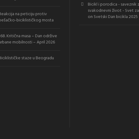
Bicikl i porodica - saveznik 
svakodnevni život - Svet za
Reakcija na peticiju protiv
on
Svetski Dan bicikla 2025
pešačko-biciklističkog mosta
168. Kritična masa – Dan održive
urbane mobilnosti – April 2026
Biciklističke staze u Beogradu