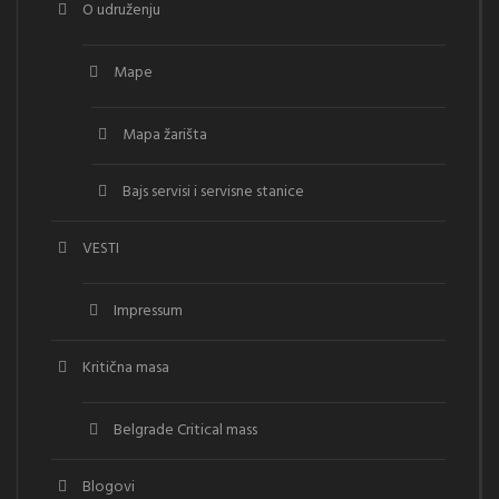
O udruženju
Mape
Mapa žarišta
Bajs servisi i servisne stanice
VESTI
Impressum
Kritična masa
Belgrade Critical mass
Blogovi