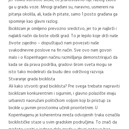
ga u gradu voze. Mnogi građani su, naravno, usmereni na
pitanja okoliša, ali, kada ih pitate, samo 1 posto građana ga
spominje kao glavni razlog.
Biciklizam je omiljeno prevozno sredstvo, jer to je najbrži i
najlakši način da biste obišli grad. To je lepilo koje drži naše
živote zajedno – dopuštajući nam povezati naše
svakodnevne poslove na fin način. Sve ovo nam govori
malo i o Kopenhagen načinu razmišljanja demonstrirajući da
kada se da prava podrška, gradovi širom sveta mogu se
isto tako modelirati da budu deo održivog razvoja.
Stvaranje grada biciklista
Ali kako stvoriti grad biciklista? Pre svega trebate napraviti
biciklizam konkurentnim i sigurnim, i glavno polazište imaju
urbanisti naoružani političkom voljom koji bi pristup za
bicikle u javnim prostorima učinili prioritetnim. U
Kopenhagenu je koherentna mreža odvojenih traka označila
biciklističke staze u svim gradskim područjima. To znači da