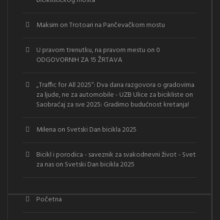
biciklističkog mosta
Maksim
on
Trotoari na Pančevačkom mostu
U pravom trenutku, na pravom mestu
on
0
ODGOVORNIH ZA 15 ŽRTAVA
„Traffic for All 2025“: Dva dana razgovora o gradovima
za ljude, ne za automobile - UZB Ulice za bicikliste
on
Saobraćaj za sve 2025: Gradimo budućnost kretanja!
Milena
on
Svetski Dan bicikla 2025
Bicikl i porodica - saveznik za svakodnevni život - Svet
za nas
on
Svetski Dan bicikla 2025
Početna