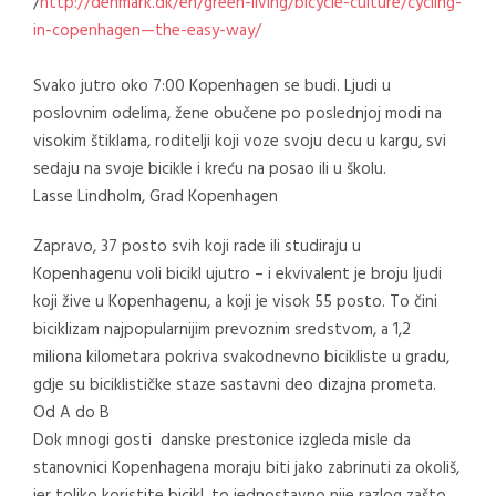
/
http://denmark.dk/en/green-living/bicycle-culture/cycling-
in-copenhagen—the-easy-way/
Svako jutro oko 7:00 Kopenhagen se budi. Ljudi u
poslovnim odelima, žene obučene po poslednjoj modi na
visokim štiklama, roditelji koji voze svoju decu u kargu, svi
sedaju na svoje bicikle i kreću na posao ili u školu.
Lasse Lindholm, Grad Kopenhagen
Zapravo, 37 posto svih koji rade ili studiraju u
Kopenhagenu voli bicikl ujutro – i ekvivalent je broju ljudi
koji žive u Kopenhagenu, a koji je visok 55 posto. To čini
biciklizam najpopularnijim prevoznim sredstvom, a 1,2
miliona kilometara pokriva svakodnevno bicikliste u gradu,
gdje su biciklističke staze sastavni deo dizajna prometa.
Od A do B
Dok mnogi gosti danske prestonice izgleda misle da
stanovnici Kopenhagena moraju biti jako zabrinuti za okoliš,
jer toliko koristite bicikl, to jednostavno nije razlog zašto