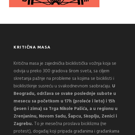
KRITIČNA MASA
Kritična masa je zajednička biciklistička vožnja koja se
odvija u preko 300 gradova širom sveta, sa ciljem
skretanja pažnje na probleme sa kojima se biciklisti i
biciklistkinje susreću u svakodnevnom saobraćaju.
U
Beogradu, održava se svake poslednje subote u
mesecu sa početkom u 17h (proleće i leto) i 15h
(jesen i zima) sa Trga Nikole Pašića, a u regionu u
Zrenjaninu, Novom Sadu, Šapcu, Skoplju, Zenici i
Zagrebu.
To je mesečna proslava biciklizma (ne
protest), događaj koji pripada građanima i građankama