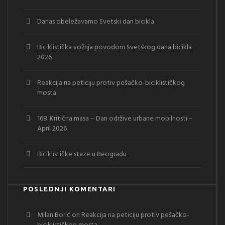
Danas obeležavamo Svetski dan bicikla
Biciklistička vožnja povodom Svetskog dana bicikla
2026
Reakcija na peticiju protiv pešačko-biciklističkog
mosta
168. Kritična masa – Dan održive urbane mobilnosti –
April 2026
Biciklističke staze u Beogradu
POSLEDNJI KOMENTARI
Milan Borić
on
Reakcija na peticiju protiv pešačko-