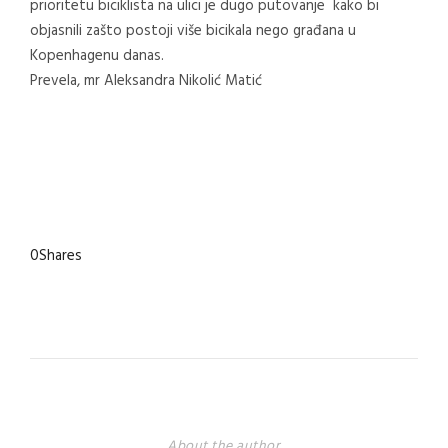
prioritetu biciklista na ulici je dugo putovanje kako bi
objasnili zašto postoji više bicikala nego građana u
Kopenhagenu danas.
Prevela, mr Aleksandra Nikolić Matić
0
Shares
About the author