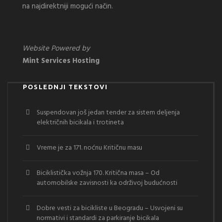
na najdirektniji mogući način.
Website Powered by
Mint Services Hosting
POSLEDNJI TEKSTOVI
Suspendovan još jedan tender za sistem deljenja
električnih bicikala i trotineta
Vreme je za 171. noćnu Kritičnu masu
Biciklistička vožnja 170. Kritična masa – Od
automobilske zavisnosti ka održivoj budućnosti
Dobre vesti za bicikliste u Beogradu – Usvojeni su
normativi i standardi za parkiranje bicikala