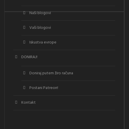
Naši blogovi
Vaši blogovi
Iskustva evrope
DONIRAJ!
Doniraj putem žiro računa
Postani Patreon!
Kontakt