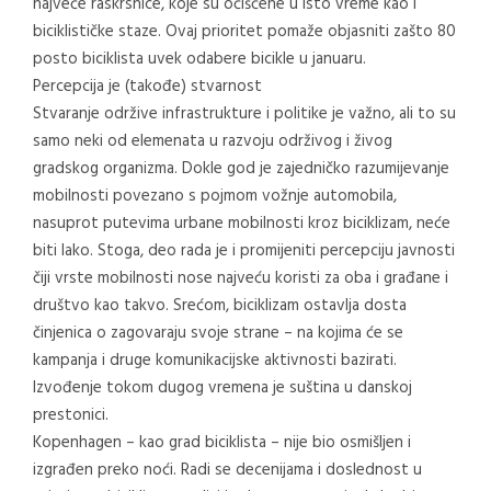
najveće raskrsnice, koje su očišćene u isto vreme kao i
biciklističke staze. Ovaj prioritet pomaže objasniti zašto 80
posto biciklista uvek odabere bicikle u januaru.
Percepcija je (takođe) stvarnost
Stvaranje održive infrastrukture i politike je važno, ali to su
samo neki od elemenata u razvoju održivog i živog
gradskog organizma. Dokle god je zajedničko razumijevanje
mobilnosti povezano s pojmom vožnje automobila,
nasuprot putevima urbane mobilnosti kroz biciklizam, neće
biti lako. Stoga, deo rada je i promijeniti percepciju javnosti
čiji vrste mobilnosti nose najveću koristi za oba i građane i
društvo kao takvo. Srećom, biciklizam ostavlja dosta
činjenica o zagovaraju svoje strane – na kojima će se
kampanja i druge komunikacijske aktivnosti bazirati.
Izvođenje tokom dugog vremena je suština u danskoj
prestonici.
Kopenhagen – kao grad biciklista – nije bio osmišljen i
izgrađen preko noći. Radi se decenijama i doslednost u