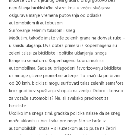
možete voziti s jednog dela grada u drugi gotovo bez
napuštanja biciklističke staze, koja u većini slučajeva
osigurava manje vremena putovanja od odlaska
automobilom ili autobusom.
Surfovanje zelenim talasom i sneg
Međutim, takođe imate više zelenih grana na dohvat ruke –
u smislu ulaganja. Dva dobra primera iz Kopenhagena su
zeleni talasi za bicikliste i politika uklanjanja snega.
Ranije su semafori u Kopenhagenu koordinirali sa
automobilima. Sada su prilagođeni favorizovanju biciklista
uz mnoge glavne prometne arterije. To znači da pri brzini
od 20 kmh, biciklisti mogu surfovati talas zelenih semafora
kroz grad bez spuštanja stopala na zemlju. Dobro i korisno
za vozače automobila? Ne, ali svakako prednost za
bicikliste.
Ukoliko ima snega zimi, gradska politika nalaže da se sneg
može ukloniti iz bici traka pre nego što se briše iz
automobilskih staza – s izuzetkom auto puta na četiri