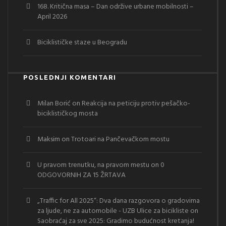
168. Kritična masa – Dan održive urbane mobilnosti –
April 2026
Biciklističke staze u Beogradu
POSLEDNJI KOMENTARI
Milan Borić
on
Reakcija na peticiju protiv pešačko-
biciklističkog mosta
Maksim
on
Trotoari na Pančevačkom mostu
U pravom trenutku, na pravom mestu
on
0
ODGOVORNIH ZA 15 ŽRTAVA
„Traffic for All 2025“: Dva dana razgovora o gradovima
za ljude, ne za automobile - UZB Ulice za bicikliste
on
Saobraćaj za sve 2025: Gradimo budućnost kretanja!