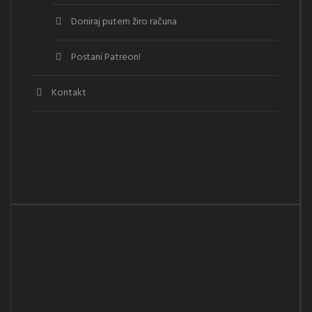
Doniraj putem žiro računa
Postani Patreon!
Kontakt