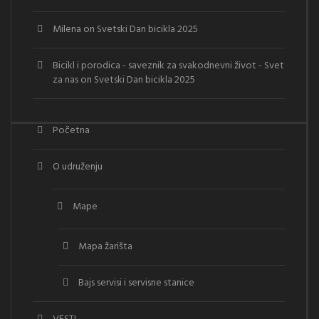
Milena
on
Svetski Dan bicikla 2025
Bicikl i porodica - saveznik za svakodnevni život - Svet
za nas
on
Svetski Dan bicikla 2025
Početna
O udruženju
Mape
Mapa žarišta
Bajs servisi i servisne stanice