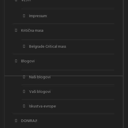
VESTI
Impressum
Kritična masa
Belgrade Critical mass
Blogovi
Naši blogovi
Vaši blogovi
Iskustva evrope
DONIRAJ!