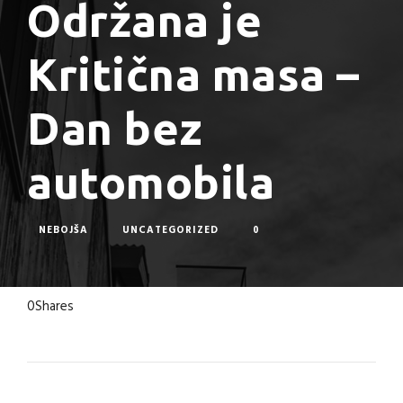
Održana je
Kritična masa –
Dan bez
automobila
NEBOJŠA
UNCATEGORIZED
0
0
Shares