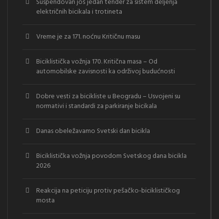
Suspendovan još jedan tender za sistem deljenja
električnih bicikala i trotineta
Vreme je za 171. noćnu Kritičnu masu
Biciklistička vožnja 170. Kritična masa – Od
automobilske zavisnosti ka održivoj budućnosti
Dobre vesti za bicikliste u Beogradu – Usvojeni su
normativi i standardi za parkiranje bicikala
Danas obeležavamo Svetski dan bicikla
Biciklistička vožnja povodom Svetskog dana bicikla
2026
Reakcija na peticiju protiv pešačko-biciklističkog
mosta