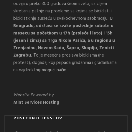
odvija u preko 300 gradova širom sveta, sa ciljem
skretanja pažnje na probleme sa kojima se biciklisti i
biciklistkinje susreću u svakodnevnom saobraćaju.
U
Beogradu, održava se svake poslednje subote u
mesecu sa početkom u 17h (proleće i leto) i 15h
(jesen i zima) sa Trga Nikole Pašića, a u regionu u
Zrenjaninu, Novom Sadu, Šapcu, Skoplju, Zenici i
Zagrebu.
To je mesečna proslava biciklizma (ne
protest), događaj koji pripada građanima i građankama
na najdirektniji mogući način.
Website Powered by
Mint Services Hosting
POSLEDNJI TEKSTOVI