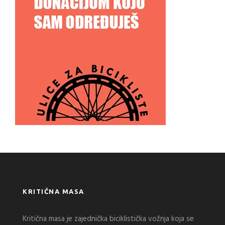
KRITIČNA MASA
Kritična masa je zajednička biciklistička vožnja koja se