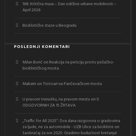
168. Kritična masa – Dan održive urbane mobilnosti –
April 2026
Biciklističke staze u Beogradu
POSLEDNJI KOMENTARI
Milan Borić
on
Reakcija na peticiju protiv pešačko-
biciklističkog mosta
Maksim
on
Trotoari na Pančevačkom mostu
U pravom trenutku, na pravom mestu
on
0
ODGOVORNIH ZA 15 ŽRTAVA
„Traffic for All 2025“: Dva dana razgovora o gradovima
za ljude, ne za automobile - UZB Ulice za bicikliste
on
Saobraćaj za sve 2025: Gradimo budućnost kretanja!