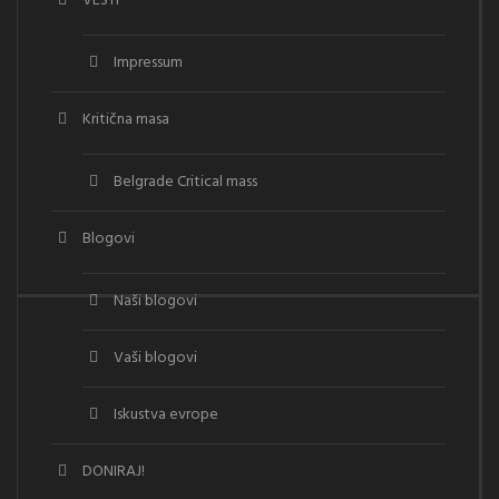
VESTI
Impressum
Kritična masa
Belgrade Critical mass
Blogovi
Naši blogovi
Vaši blogovi
Iskustva evrope
DONIRAJ!