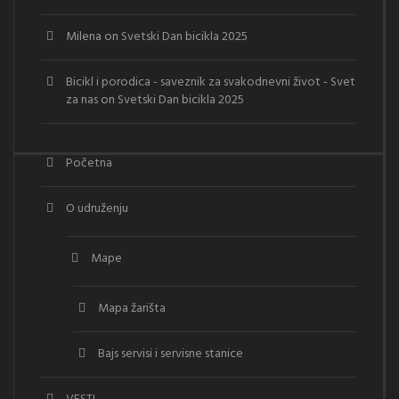
Milena
on
Svetski Dan bicikla 2025
Bicikl i porodica - saveznik za svakodnevni život - Svet
za nas
on
Svetski Dan bicikla 2025
Početna
O udruženju
Mape
Mapa žarišta
Bajs servisi i servisne stanice