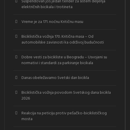
Suspendovan još jedan tender za sistem deljenja
električnih bicikala i trotineta
Vreme je za 171. noćnu Kritičnu masu
Biciklistička vožnja 170. Kritična masa – Od
automobilske zavisnosti ka održivoj budućnosti
Dobre vesti za bicikliste u Beogradu – Usvojeni su
normativi i standardi za parkiranje bicikala
Danas obeležavamo Svetski dan bicikla
Biciklistička vožnja povodom Svetskog dana bicikla
2026
Reakcija na peticiju protiv pešačko-biciklističkog
mosta