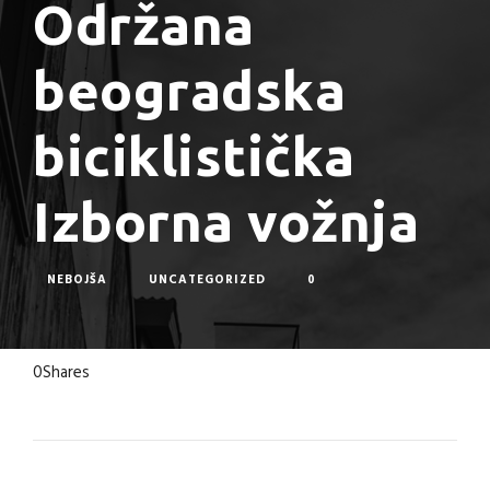
Održana
beogradska
biciklistička
Izborna vožnja
NEBOJŠA
UNCATEGORIZED
0
0
Shares