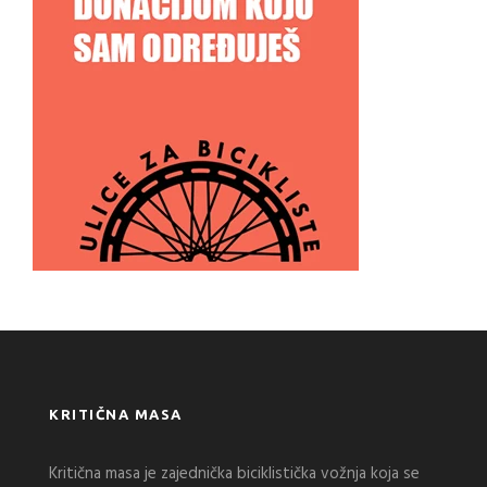
KRITIČNA MASA
Kritična masa je zajednička biciklistička vožnja koja se