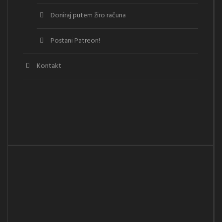
Doniraj putem žiro računa
Postani Patreon!
Kontakt