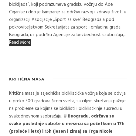
biciklijada”, koji podrazumeva gradsku vožnju do Ade
Ciganlije i deo je kampanje za održivi razvoj i zdraviji život, u
organizaciji Asocijacije „Sport za sve“ Beograda a pod
pokroviteljstvom Sekretarijata za sport i omladinu grada
Beograda, uz podršku Agencije za bezbednost saobraćaja,...
Read More
KRITIČNA MASA
Kritična masa je zajednička biciklistička vožnja koja se odvija
u preko 300 gradova širom sveta, sa ciljem skretanja pažnje
na probleme sa kojima se biciklisti i biciklistkinje susreću u
svakodnevnom saobraćaju.
U Beogradu, održava se
svake poslednje subote u mesecu sa početkom u 17h
(proleće i leto) i 15h (jesen i zima) sa Trga Nikole