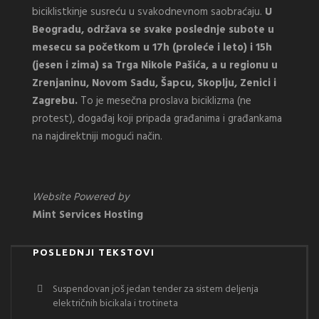
biciklistkinje susreću u svakodnevnom saobraćaju.
U
Beogradu, održava se svake poslednje subote u
mesecu sa početkom u 17h (proleće i leto) i 15h
(jesen i zima) sa Trga Nikole Pašića, a u regionu u
Zrenjaninu, Novom Sadu, Šapcu, Skoplju, Zenici i
Zagrebu.
To je mesečna proslava biciklizma (ne
protest), događaj koji pripada građanima i građankama
na najdirektniji mogući način.
Website Powered by
Mint Services Hosting
POSLEDNJI TEKSTOVI
Suspendovan još jedan tender za sistem deljenja
električnih bicikala i trotineta