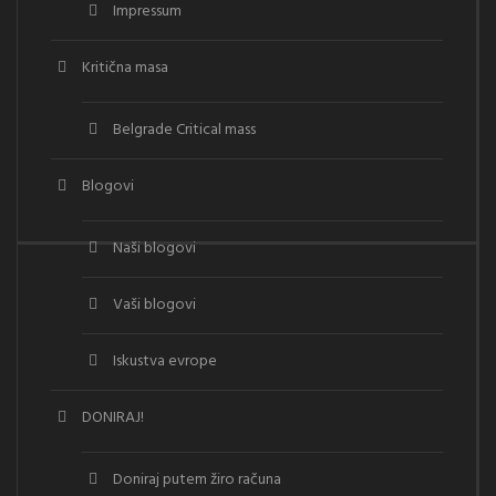
Impressum
Kritična masa
Belgrade Critical mass
Blogovi
Naši blogovi
Vaši blogovi
Iskustva evrope
DONIRAJ!
Doniraj putem žiro računa