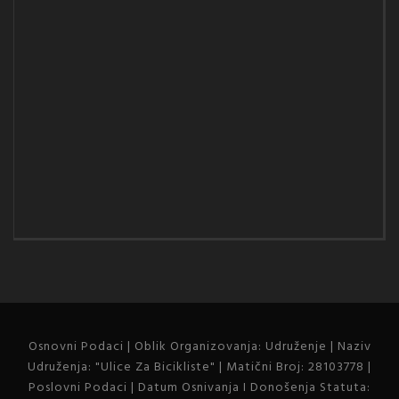
Osnovni Podaci | Oblik Organizovanja: Udruženje | Naziv
Udruženja: "Ulice Za Bicikliste" | Matični Broj: 28103778 |
Poslovni Podaci | Datum Osnivanja I Donošenja Statuta: