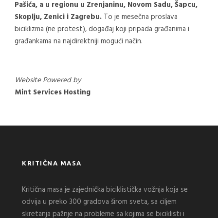
Pašića, a u regionu u Zrenjaninu, Novom Sadu, Šapcu,
Skoplju, Zenici i Zagrebu.
To je mesečna proslava
biciklizma (ne protest), događaj koji pripada građanima i
građankama na najdirektniji mogući način.
Website Powered by
Mint Services Hosting
KRITIČNA MASA
Kritična masa je zajednička biciklistička vožnja koja se
odvija u preko 300 gradova širom sveta, sa ciljem
skretanja pažnje na probleme sa kojima se biciklisti i