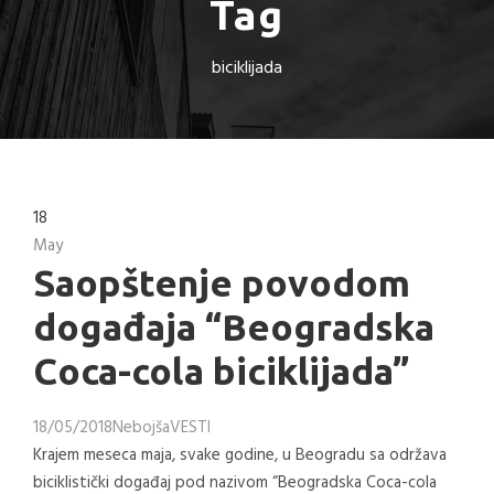
Tag
biciklijada
18
May
Saopštenje povodom
događaja “Beogradska
Coca-cola biciklijada”
18/05/2018
Nebojša
VESTI
Krajem meseca maja, svake godine, u Beogradu sa održava
biciklistički događaj pod nazivom “Beogradska Coca-cola