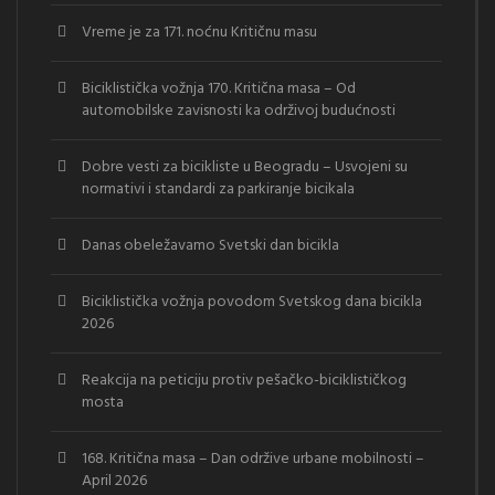
Vreme je za 171. noćnu Kritičnu masu
Biciklistička vožnja 170. Kritična masa – Od
automobilske zavisnosti ka održivoj budućnosti
Dobre vesti za bicikliste u Beogradu – Usvojeni su
normativi i standardi za parkiranje bicikala
Danas obeležavamo Svetski dan bicikla
Biciklistička vožnja povodom Svetskog dana bicikla
2026
Reakcija na peticiju protiv pešačko-biciklističkog
mosta
168. Kritična masa – Dan održive urbane mobilnosti –
April 2026