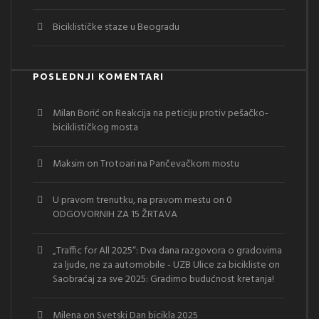
Biciklističke staze u Beogradu
POSLEDNJI KOMENTARI
Milan Borić
on
Reakcija na peticiju protiv pešačko-
biciklističkog mosta
Maksim
on
Trotoari na Pančevačkom mostu
U pravom trenutku, na pravom mestu
on
0
ODGOVORNIH ZA 15 ŽRTAVA
„Traffic for All 2025“: Dva dana razgovora o gradovima
za ljude, ne za automobile - UZB Ulice za bicikliste
on
Saobraćaj za sve 2025: Gradimo budućnost kretanja!
Milena
on
Svetski Dan bicikla 2025