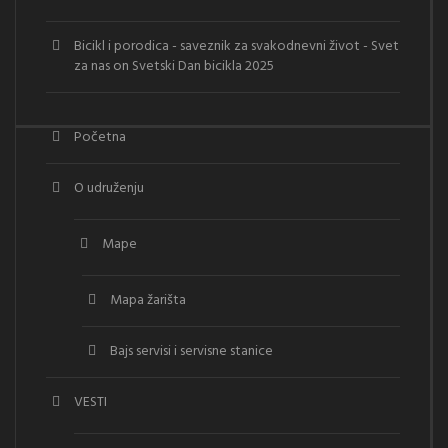
Bicikl i porodica - saveznik za svakodnevni život - Svet
za nas
on
Svetski Dan bicikla 2025
Početna
O udruženju
Mape
Mapa žarišta
Bajs servisi i servisne stanice
VESTI