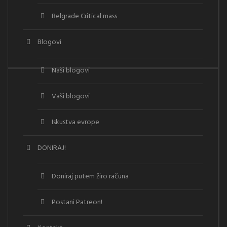
Belgrade Critical mass
Blogovi
Naši blogovi
Vaši blogovi
Iskustva evrope
DONIRAJ!
Doniraj putem žiro računa
Postani Patreon!