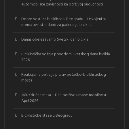
automobilske zavisnosti ka održivoj budućnosti
Dobre vesti za bicikliste u Beogradu – Usvojeni su
normativi i standardi za parkiranje bicikala
Danas obeležavamo Svetski dan bicikla
Biciklistička vožnja povodom Svetskog dana bicikla
2026
Reakcija na peticiju protiv pešačko-biciklističkog
mosta
168. Kritična masa – Dan održive urbane mobilnosti –
April 2026
Biciklističke staze u Beogradu