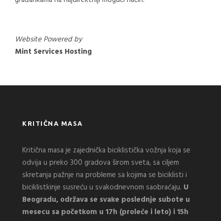
građankama na najdirektniji mogući način.
Website Powered by
Mint Services Hosting
KRITIČNA MASA
Kritična masa je zajednička biciklistička vožnja koja se
odvija u preko 300 gradova širom sveta, sa ciljem
skretanja pažnje na probleme sa kojima se biciklisti i
biciklistkinje susreću u svakodnevnom saobraćaju.
U
Beogradu, održava se svake poslednje subote u
mesecu sa početkom u 17h (proleće i leto) i 15h