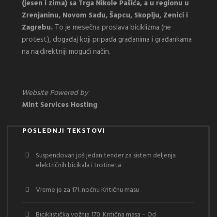
(jesen i zima) sa Trga Nikole Pašića, a u regionu u
Zrenjaninu, Novom Sadu, Šapcu, Skoplju, Zenici i
Zagrebu.
To je mesečna proslava biciklizma (ne
protest), događaj koji pripada građanima i građankama
na najdirektniji mogući način.
Website Powered by
Mint Services Hosting
POSLEDNJI TEKSTOVI
Suspendovan još jedan tender za sistem deljenja
električnih bicikala i trotineta
Vreme je za 171. noćnu Kritičnu masu
Biciklistička vožnja 170. Kritična masa – Od