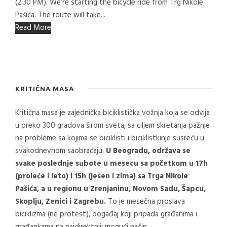
(2:30 PM). We’re starting the bicycle ride from Trg Nikole
Pašića. The route will take...
Read More
KRITIČNA MASA
Kritična masa je zajednička biciklistička vožnja koja se odvija
u preko 300 gradova širom sveta, sa ciljem skretanja pažnje
na probleme sa kojima se biciklisti i biciklistkinje susreću u
svakodnevnom saobraćaju.
U Beogradu, održava se
svake poslednje subote u mesecu sa početkom u 17h
(proleće i leto) i 15h (jesen i zima) sa Trga Nikole
Pašića, a u regionu u Zrenjaninu, Novom Sadu, Šapcu,
Skoplju, Zenici i Zagrebu.
To je mesečna proslava
biciklizma (ne protest), događaj koji pripada građanima i