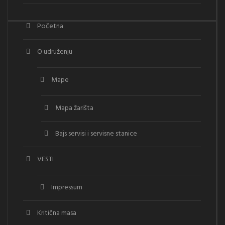
Početna
O udruženju
Mape
Mapa žarišta
Bajs servisi i servisne stanice
VESTI
Impressum
Kritična masa