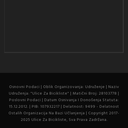
Osnovni Podaci | Oblik Organizovanja: Udruženje | Naziv
Udruženja: "Ulice Za Bicikliste" | Matični Broj: 28103778 |
Poslovni Podaci | Datum Osnivanja I Donošenja Statuta:
15.12.2012. | PIB: 107932217 | Delatnost: 9499 - Delatnost
Ostalih Organizacija Na Bazi Učlanjenja | Copyright 2017-
2025 Ulice Za Bicikliste, Sva Prava Zadržana.