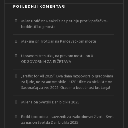
POSLEDNJI KOMENTARI
Milan Borić
on
Reakcija na peticiju protiv pešačko-
biciklističkog mosta
Maksim
on
Trotoari na Pančevačkom mostu
U pravom trenutku, na pravom mestu
on
0
ODGOVORNIH ZA 15 ŽRTAVA
„Traffic for All 2025“: Dva dana razgovora o gradovima
za ljude, ne za automobile - UZB Ulice za bicikliste
on
Saobraćaj za sve 2025: Gradimo budućnost kretanja!
Milena
on
Svetski Dan bicikla 2025
Bicikl i porodica - saveznik za svakodnevni život - Svet
za nas
on
Svetski Dan bicikla 2025