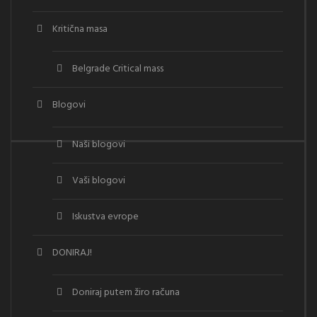
Kritična masa
Belgrade Critical mass
Blogovi
Naši blogovi
Vaši blogovi
Iskustva evrope
DONIRAJ!
Doniraj putem žiro računa