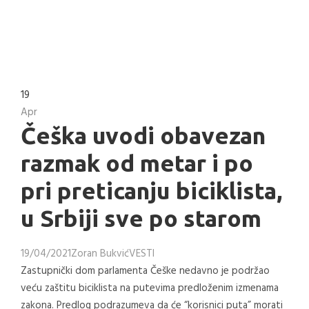
19
Apr
Češka uvodi obavezan
razmak od metar i po
pri preticanju biciklista,
u Srbiji sve po starom
19/04/2021
Zoran Bukvić
VESTI
Zastupnički dom parlamenta Češke nedavno je podržao
veću zaštitu biciklista na putevima predloženim izmenama
zakona. Predlog podrazumeva da će “korisnici puta” morati