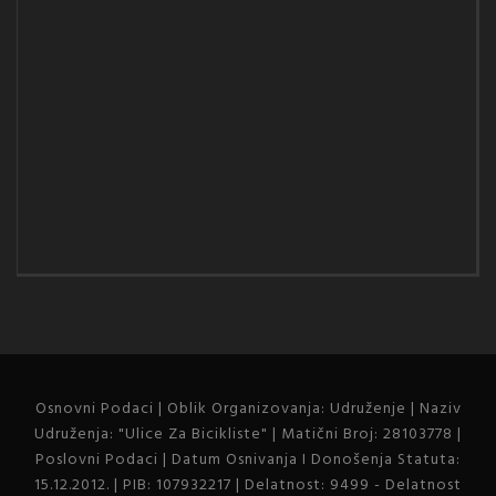
Osnovni Podaci | Oblik Organizovanja: Udruženje | Naziv
Udruženja: "Ulice Za Bicikliste" | Matični Broj: 28103778 |
Poslovni Podaci | Datum Osnivanja I Donošenja Statuta:
15.12.2012. | PIB: 107932217 | Delatnost: 9499 - Delatnost