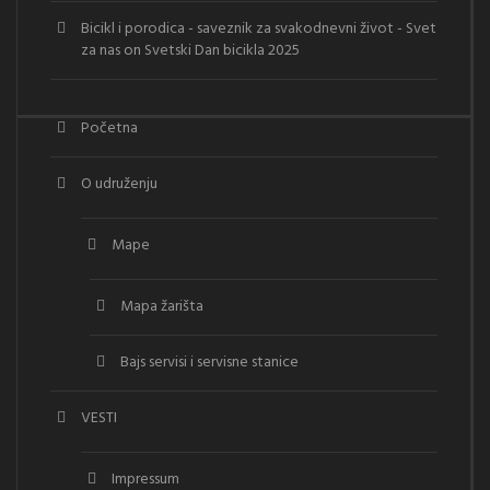
Bicikl i porodica - saveznik za svakodnevni život - Svet
za nas
on
Svetski Dan bicikla 2025
Početna
O udruženju
Mape
Mapa žarišta
Bajs servisi i servisne stanice
VESTI
Impressum