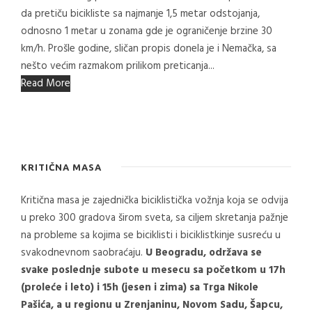
da pretiču bicikliste sa najmanje 1,5 metar odstojanja,
odnosno 1 metar u zonama gde je ograničenje brzine 30
km/h. Prošle godine, sličan propis donela je i Nemačka, sa
nešto većim razmakom prilikom preticanja...
Read More
KRITIČNA MASA
Kritična masa je zajednička biciklistička vožnja koja se odvija
u preko 300 gradova širom sveta, sa ciljem skretanja pažnje
na probleme sa kojima se biciklisti i biciklistkinje susreću u
svakodnevnom saobraćaju.
U Beogradu, održava se
svake poslednje subote u mesecu sa početkom u 17h
(proleće i leto) i 15h (jesen i zima) sa Trga Nikole
Pašića, a u regionu u Zrenjaninu, Novom Sadu, Šapcu,