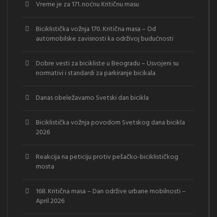
Vreme je za 171. noćnu Kritičnu masu
Biciklistička vožnja 170. Kritična masa – Od
automobilske zavisnosti ka održivoj budućnosti
Dobre vesti za bicikliste u Beogradu – Usvojeni su
normativi i standardi za parkiranje bicikala
Danas obeležavamo Svetski dan bicikla
Biciklistička vožnja povodom Svetskog dana bicikla
2026
Reakcija na peticiju protiv pešačko-biciklističkog
mosta
168. Kritična masa – Dan održive urbane mobilnosti –
April 2026