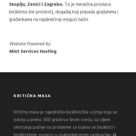
Skoplju, Zenici i Zagrebu.
To je mesečna proslava
biciklizma (ne protest), događaj koji pripada građanima i
građankama na najdirektniji mogući način.
Website Powered by
Mint Services Hosting
KRITIČNA MASA
Kritična masa je zajednička biciklistička vožnja koja se
odvija u preko 300 gradova širom sveta, sa ciljem
skretanja pažnje na probleme sa kojima se biciklisti i
biciklistkinje susreću u svakodnevnom saobraćaju.
U