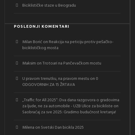
Biciklističke staze u Beogradu
POSLEDNJI KOMENTARI
Milan Borić
on
Reakcija na peticiju protiv pešačko-
biciklističkog mosta
Maksim
on
Trotoari na Pančevačkom mostu
U pravom trenutku, na pravom mestu
on
0
ODGOVORNIH ZA 15 ŽRTAVA
„Traffic for All 2025“: Dva dana razgovora o gradovima
za ljude, ne za automobile - UZB Ulice za bicikliste
on
Saobraćaj za sve 2025: Gradimo budućnost kretanja!
Milena
on
Svetski Dan bicikla 2025