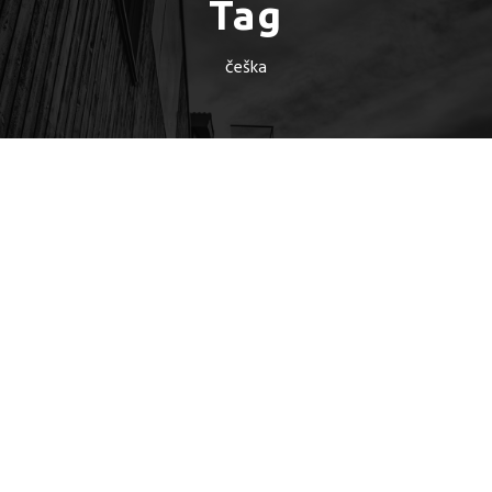
Tag
češka