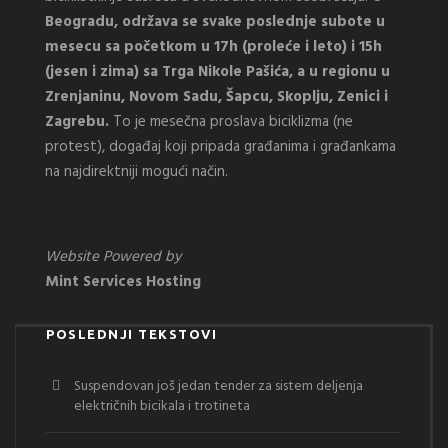
Beogradu, održava se svake poslednje subote u
mesecu sa početkom u 17h (proleće i leto) i 15h
(jesen i zima) sa Trga Nikole Pašića, a u regionu u
Zrenjaninu, Novom Sadu, Šapcu, Skoplju, Zenici i
Zagrebu.
To je mesečna proslava biciklizma (ne
protest), događaj koji pripada građanima i građankama
na najdirektniji mogući način.
Website Powered by
Mint Services Hosting
POSLEDNJI TEKSTOVI
Suspendovan još jedan tender za sistem deljenja
električnih bicikala i trotineta