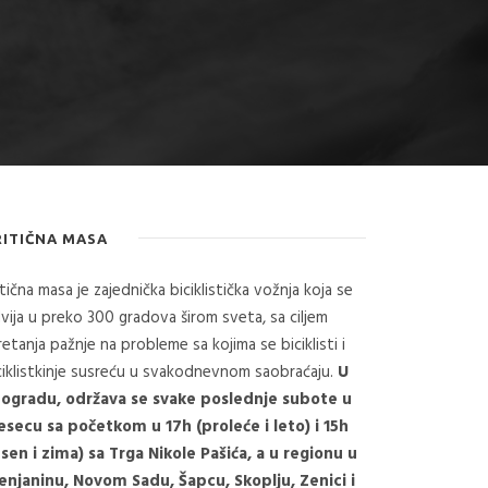
RITIČNA MASA
itična masa je zajednička biciklistička vožnja koja se
vija u preko 300 gradova širom sveta, sa ciljem
retanja pažnje na probleme sa kojima se biciklisti i
ciklistkinje susreću u svakodnevnom saobraćaju.
U
ogradu, održava se svake poslednje subote u
secu sa početkom u 17h (proleće i leto) i 15h
esen i zima) sa Trga Nikole Pašića, a u regionu u
enjaninu, Novom Sadu, Šapcu, Skoplju, Zenici i