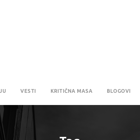
JU
VESTI
KRITIČNA MASA
BLOGOVI