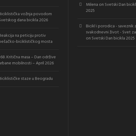
Milena
on
Svetski Dan bicik
2025
Biciklistička vožnja povodom
Svetskog dana bicikla 2026
Bicikl i porodica - saveznik 
svakodnevni život - Svet za
Reakcija na peticiju protiv
on
Svetski Dan bicikla 2025
pešačko-biciklističkog mosta
168. Kritična masa – Dan održive
urbane mobilnosti – April 2026
Biciklističke staze u Beogradu