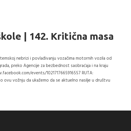
ole | 142. Kritična masa
temskoj nebrizi i povlađivanju vozačima motornih vozila od
grada, preko Agencije za bezbednost saobraćaja i na kraju
www.facebook.com/events/1021717665916557 RUTA:
 ovu vožnju da ukažemo da se aktuelno nasilje u društvu