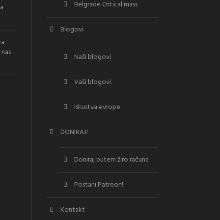
Belgrade Critical mass
la
Blogovi
za
 nas
Naši blogovi
Vaši blogovi
Iskustva evrope
DONIRAJ!
Doniraj putem žiro računa
Postani Patreon!
Kontakt