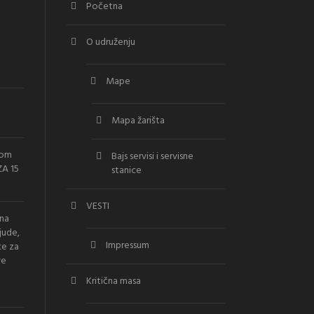
Početna
O udruženju
Mape
Mapa žarišta
vom
Bajs servisi i servisne
A 15
stanice
VESTI
ana
jude,
Impressum
ce za
ve
Kritična masa