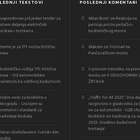
LEDNJI TEKSTOVI
POSLEDNJI KOMENTARI
Suspendovan još jedan tender za
Milan Borić
on
Reakcija na
sistem deljenja električnih
peticiju protiv pešačko-
bicikala i trotineta
biciklističkog mosta
Vreme je za 171. noćnu Kritičnu
Maksim
on
Trotoari na
masu
Pančevačkom mostu
Biciklistička vožnja 170. Kritična
U pravom trenutku, na pra
masa – Od automobilske
mestu
on
0 ODGOVORNIH Z
zavisnosti ka održivoj budućnosti
ŽRTAVA
Dobre vesti za bicikliste u
„Traffic for All 2025“: Dva d
Beogradu – Usvojeni su
razgovora o gradovima za l
normativi i standardi za
ne za automobile - UZB Uli
parkiranje bicikala
bicikliste
on
Saobraćaj za s
2025: Gradimo budućnost
kretanja!
Danas obeležavamo Svetski dan
bicikla