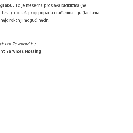
grebu.
To je mesečna proslava biciklizma (ne
otest), događaj koji pripada građanima i građankama
 najdirektniji mogući način.
bsite Powered by
nt Services Hosting