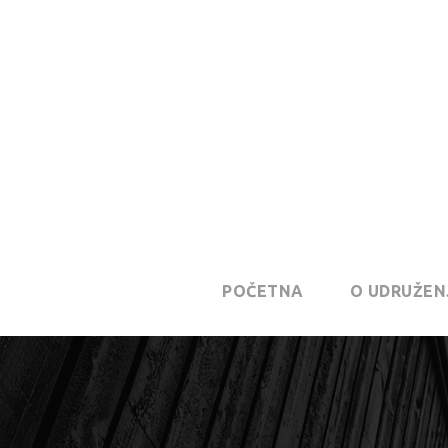
POČETNA
O UDRUŽEN