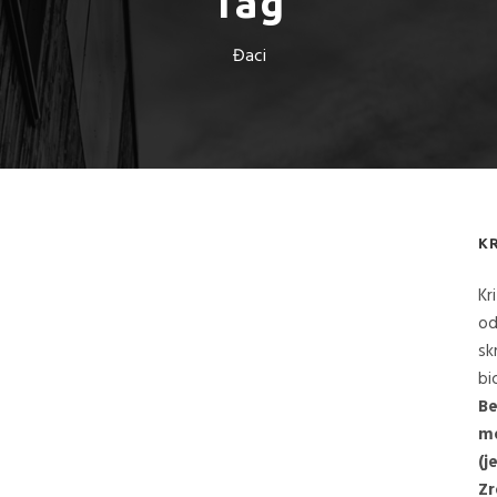
Tag
Đaci
K
Kr
od
sk
bi
Be
me
(j
Zr