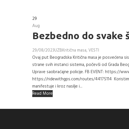
29
Aug
Bezbedno do svake šk
29/08/2023
UZB
Kritična masa
,
VESTI
Ovaj put Beogradska Kritična masa je posvećena sis
strane svih instanci sistema, počevši od Grada Beo
Uprave saobraćajne policije. FB EVENT: https://
https://ridewithgps.com/routes/44175114 Koristimo
manifestuje i kroz nasilje i...
Read More