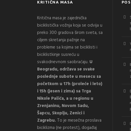
KRITIČNA MASA
POS
Kritična masa je zajednička
biciklistička vožnja koja se odvija u
preko 300 gradova širom sveta, sa
ciljem skretanja pažnje na
probleme sa kojima se biciklisti i
biciklistkinje susreću u
svakodnevnom saobraćaju.
U
Beogradu, održava se svake
poslednje subote u mesecu sa
početkom u 17h (proleće i leto)
i 15h (jesen i zima) sa Trga
Nikole Pašića, a u regionu u
Zrenjaninu, Novom Sadu,
Šapcu, Skoplju, Zenici i
Zagrebu.
To je mesečna proslava
biciklizma (ne protest), događaj