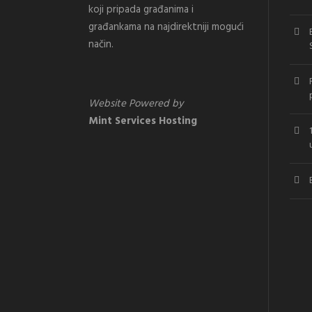
koji pripada građanima i
građankama na najdirektniji mogući
način.
Website Powered by
Mint Services Hosting