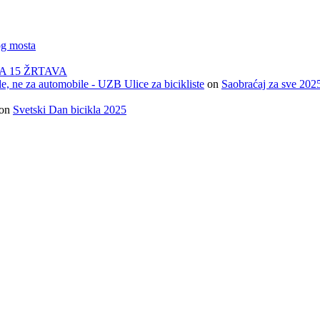
og mosta
A 15 ŽRTAVA
e, ne za automobile - UZB Ulice za bicikliste
on
Saobraćaj za sve 202
on
Svetski Dan bicikla 2025