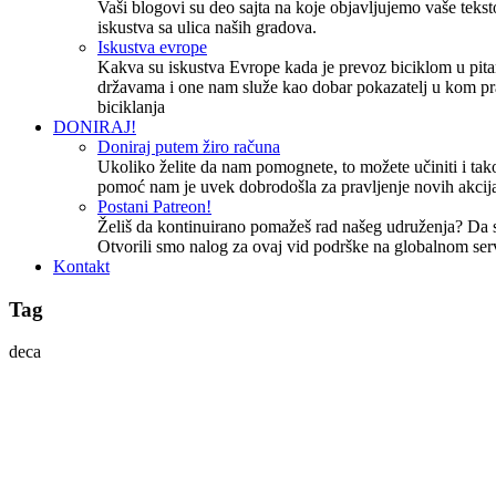
Vaši blogovi su deo sajta na koje objavljujemo vaše tekstov
iskustva sa ulica naših gradova.
Iskustva evrope
Kakva su iskustva Evrope kada je prevoz biciklom u pita
državama i one nam služe kao dobar pokazatelj u kom pr
biciklanja
DONIRAJ!
Doniraj putem žiro računa
Ukoliko želite da nam pomognete, to možete učiniti i tako
pomoć nam je uvek dobrodošla za pravljenje novih akcija
Postani Patreon!
Želiš da kontinuirano pomažeš rad našeg udruženja? Da
Otvorili smo nalog za ovaj vid podrške na globalnom ser
Kontakt
Tag
deca