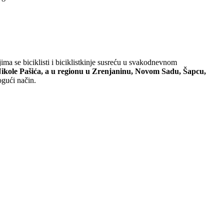
ima se biciklisti i biciklistkinje susreću u svakodnevnom
 Nikole Pašića, a u regionu u Zrenjaninu, Novom Sadu, Šapcu,
ogući način.