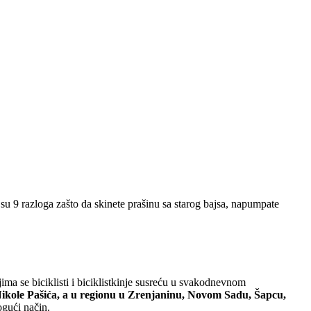
 su 9 razloga zašto da skinete prašinu sa starog bajsa, napumpate
ima se biciklisti i biciklistkinje susreću u svakodnevnom
 Nikole Pašića, a u regionu u Zrenjaninu, Novom Sadu, Šapcu,
ogući način.