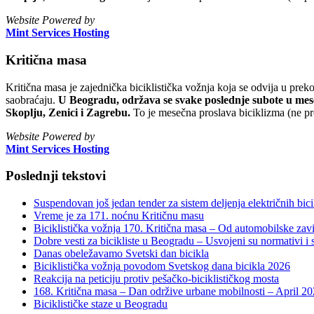
Website Powered by
Mint Services Hosting
Kritična masa
Kritična masa je zajednička biciklistička vožnja koja se odvija u prek
saobraćaju.
U Beogradu, održava se svake poslednje subote u mesec
Skoplju, Zenici i Zagrebu.
To je mesečna proslava biciklizma (ne pr
Website Powered by
Mint Services Hosting
Poslednji tekstovi
Suspendovan još jedan tender za sistem deljenja električnih bicik
Vreme je za 171. noćnu Kritičnu masu
Biciklistička vožnja 170. Kritična masa – Od automobilske zavi
Dobre vesti za bicikliste u Beogradu – Usvojeni su normativi i s
Danas obeležavamo Svetski dan bicikla
Biciklistička vožnja povodom Svetskog dana bicikla 2026
Reakcija na peticiju protiv pešačko-biciklističkog mosta
168. Kritična masa – Dan održive urbane mobilnosti – April 2
Biciklističke staze u Beogradu