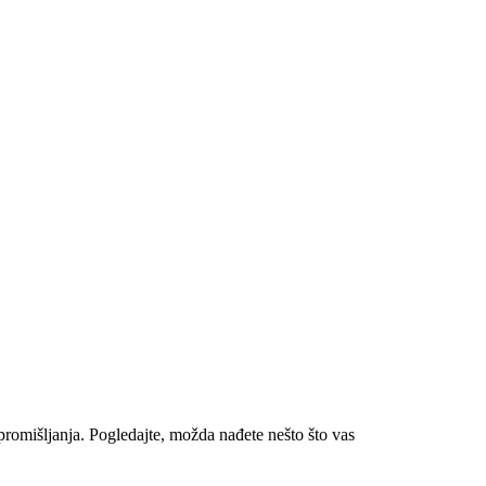
romišljanja. Pogledajte, možda nađete nešto što vas