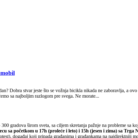
omobil
edan? Dobra stvar jeste što se vožnja bicikla nikada ne zaboravlja, a ovo
ćemo sa najboljim razlogom pre svega. Ne morate...
o 300 gradova širom sveta, sa ciljem skretanja pažnje na probleme sa koj
u sa početkom u 17h (proleće i leto) i 15h (jesen i zima) sa Trga
otest), događaj koji pripada građanima i građankama na najdirektniji m