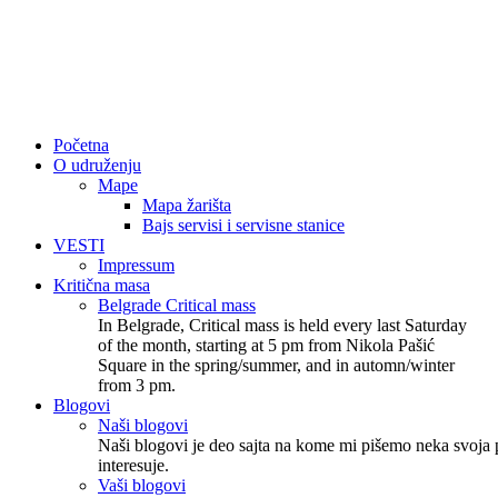
Početna
O udruženju
Mape
Mapa žarišta
Bajs servisi i servisne stanice
VESTI
Impressum
Kritična masa
Belgrade Critical mass
In Belgrade, Critical mass is held every last Saturday
of the month, starting at 5 pm from Nikola Pašić
Square in the spring/summer, and in automn/winter
from 3 pm.
Blogovi
Naši blogovi
Naši blogovi je deo sajta na kome mi pišemo neka svoja p
interesuje.
Vaši blogovi