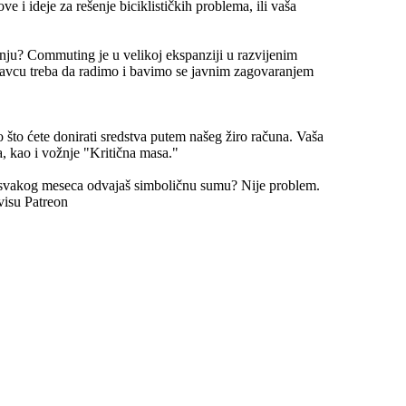
e i ideje za rešenje biciklističkih problema, ili vaša
nju? Commuting je u velikoj ekspanziji u razvijenim
avcu treba da radimo i bavimo se javnim zagovaranjem
 što ćete donirati sredstva putem našeg žiro računa. Vaša
, kao i vožnje "Kritična masa."
 svakog meseca odvajaš simboličnu sumu? Nije problem.
visu Patreon