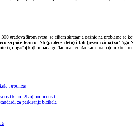
o 300 gradova širom sveta, sa ciljem skretanja pažnje na probleme sa koj
u sa početkom u 17h (proleće i leto) i 15h (jesen i zima) sa Trga
otest), događaj koji pripada građanima i građankama na najdirektniji m
ala i trotineta
snosti ka održivoj budućnosti
tandardi za parkiranje bicikala
026