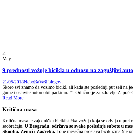
21
May
9 prednosti vožnje bicikla u odnosu na zagušljivi aut
21/05/2018
Nebojša
Vaši blogovi
Skoro svi znamo da vozimo bicikl, ali kada ste poslednji put seli na j
gume i ostavite automobil parkiran. #1 Odlično je za zdravlje Započe
Read More
Kritična masa
Kritična masa je zajednička biciklistička vožnja koja se odvija u prek
saobraćaju.
U Beogradu, održava se svake poslednje subote u mesec
Skoplju, Zenici i Zagrebu.
To je mesečna proslava biciklizma (ne pr