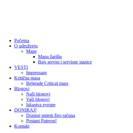
Početna
O udruženju
Mape
Mapa žarišta
Bajs servisi i servisne stanice
VESTI
Impressum
Kritična masa
Belgrade Critical mass
Blogovi
Naši blogovi
Vaši blogovi
Iskustva evrope
DONIRAJ!
Doniraj putem žiro računa
Postani Patreon!
Kontakt