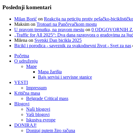
Poslednji komentari
Milan Borić
on
Reakcija na peticiju protiv pešačko-biciklističk
Maksim
on
Trotoari na Pančevačkom mostu
U pravom trenutku, na pravom mestu
on
0 ODGOVORNIH Z
„Traffic for All 2025“: Dva dana razgovora o gradovima za ljud
Milena
on
Svetski Dan bicikla 2025
Bicikl i porodica - saveznik za svakodnevni život - Svet za nas
Početna
O udruženju
Mape
Mapa žarišta
Bajs servisi i servisne stanice
VESTI
Impressum
Kritična masa
Belgrade Critical mass
Blogovi
Naši blogovi
Vaši blogovi
Iskustva evrope
DONIRAJ!
Doniraj putem žiro računa