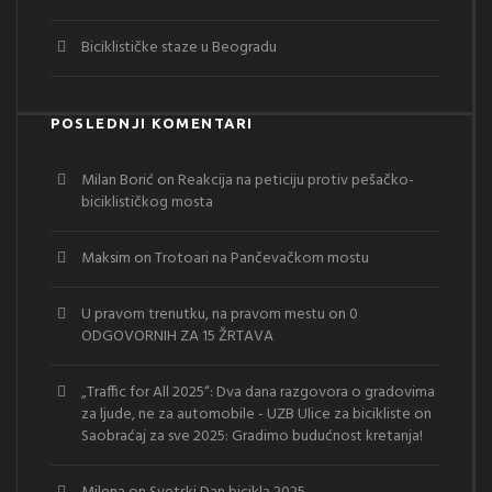
Biciklističke staze u Beogradu
POSLEDNJI KOMENTARI
Milan Borić
on
Reakcija na peticiju protiv pešačko-
biciklističkog mosta
Maksim
on
Trotoari na Pančevačkom mostu
U pravom trenutku, na pravom mestu
on
0
ODGOVORNIH ZA 15 ŽRTAVA
„Traffic for All 2025“: Dva dana razgovora o gradovima
za ljude, ne za automobile - UZB Ulice za bicikliste
on
Saobraćaj za sve 2025: Gradimo budućnost kretanja!