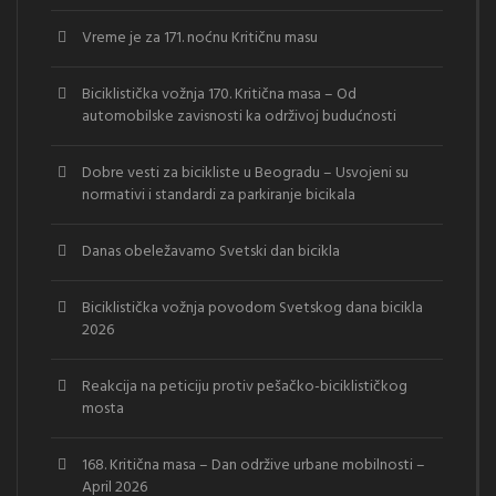
Vreme je za 171. noćnu Kritičnu masu
Biciklistička vožnja 170. Kritična masa – Od
automobilske zavisnosti ka održivoj budućnosti
Dobre vesti za bicikliste u Beogradu – Usvojeni su
normativi i standardi za parkiranje bicikala
Danas obeležavamo Svetski dan bicikla
Biciklistička vožnja povodom Svetskog dana bicikla
2026
Reakcija na peticiju protiv pešačko-biciklističkog
mosta
168. Kritična masa – Dan održive urbane mobilnosti –
April 2026