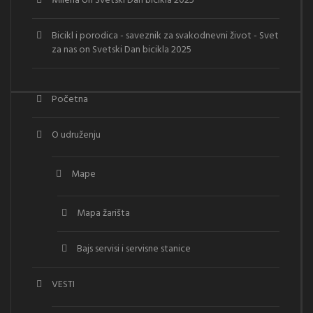
Milena
on
Svetski Dan bicikla 2025
Bicikl i porodica - saveznik za svakodnevni život - Svet
za nas
on
Svetski Dan bicikla 2025
Početna
O udruženju
Mape
Mapa žarišta
Bajs servisi i servisne stanice
VESTI