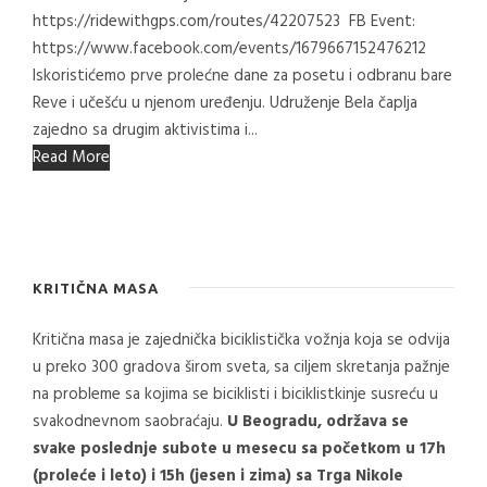
https://ridewithgps.com/routes/42207523 FB Event:
https://www.facebook.com/events/1679667152476212
Iskoristićemo prve prolećne dane za posetu i odbranu bare
Reve i učešću u njenom uređenju. Udruženje Bela čaplja
zajedno sa drugim aktivistima i...
Read More
KRITIČNA MASA
Kritična masa je zajednička biciklistička vožnja koja se odvija
u preko 300 gradova širom sveta, sa ciljem skretanja pažnje
na probleme sa kojima se biciklisti i biciklistkinje susreću u
svakodnevnom saobraćaju.
U Beogradu, održava se
svake poslednje subote u mesecu sa početkom u 17h
(proleće i leto) i 15h (jesen i zima) sa Trga Nikole