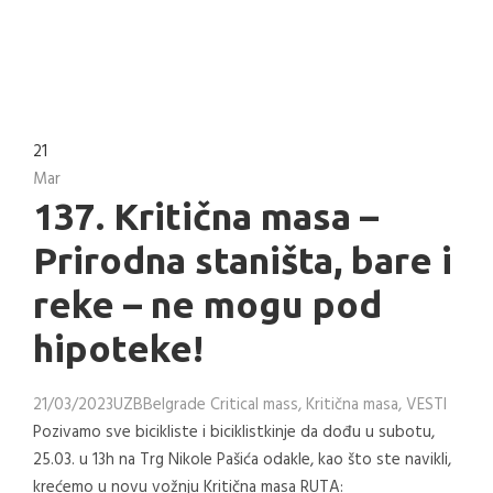
21
Mar
137. Kritična masa –
Prirodna staništa, bare i
reke – ne mogu pod
hipoteke!
21/03/2023
UZB
Belgrade Critical mass
,
Kritična masa
,
VESTI
Pozivamo sve bicikliste i biciklistkinje da dođu u subotu,
25.03. u 13h na Trg Nikole Pašića odakle, kao što ste navikli,
krećemo u novu vožnju Kritična masa RUTA: