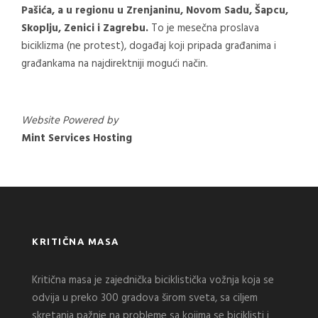
Pašića, a u regionu u Zrenjaninu, Novom Sadu, Šapcu,
Skoplju, Zenici i Zagrebu.
To je mesečna proslava
biciklizma (ne protest), događaj koji pripada građanima i
građankama na najdirektniji mogući način.
Website Powered by
Mint Services Hosting
KRITIČNA MASA
Kritična masa je zajednička biciklistička vožnja koja se
odvija u preko 300 gradova širom sveta, sa ciljem
skretanja pažnje na probleme sa kojima se biciklisti i