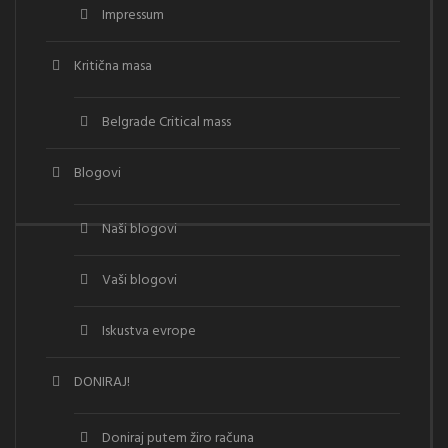
Impressum
Kritična masa
Belgrade Critical mass
Blogovi
Naši blogovi
Vaši blogovi
Iskustva evrope
DONIRAJ!
Doniraj putem žiro računa