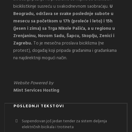
biciklistkinje susreću u svakodnevnom saobraćaju.
U
Beogradu, održava se svake poslednje subote u
mesecu sa početkom u 17h (proleće i leto) i 15h
(jesen i zima) sa Trga Nikole Pašića, a u regionu u
Zrenjaninu, Novom Sadu, Šapcu, Skoplju, Zenici i
Zagrebu.
To je mesečna proslava biciklizma (ne
protest), događaj koji pripada građanima i građankama
na najdirektniji mogući način.
Website Powered by
Mint Services Hosting
POSLEDNJI TEKSTOVI
Suspendovan još jedan tender za sistem deljenja
električnih bicikala i trotineta