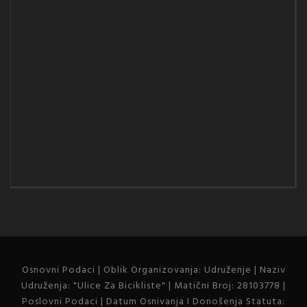
Osnovni Podaci | Oblik Organizovanja: Udruženje | Naziv
Udruženja: "Ulice Za Bicikliste" | Matični Broj: 28103778 |
Poslovni Podaci | Datum Osnivanja I Donošenja Statuta: